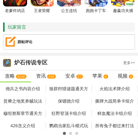
老爹炸鸡店
王者荣耀
公主连结
跑跑卡丁车
趣赢功夫捕
HD
鱼
玩家留言
跟帖评论
炉石传说
专区
更多>>
攻略
资讯
安卓
苹果
视频
4100
368
27
8
4
佣兵之书内容介绍
狼群狩猎谜题通关方
火焰法术牌介绍
法
贫瘠之地奖券贼玩法
保镖德介绍
撕牌大战简单卡组介
绍
穆坦努斯章节通关方
狂野登顶卡组介绍
鲜血魔法卡组介绍
法
426含义介绍
鹦鹉当家乱斗模式玩
所有兔子都过来打法
法
探险者协会四区探
亡者归来鱼人骑卡
探险者协会第三区