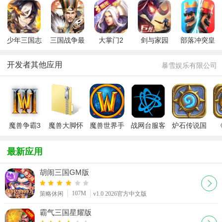
卓版无限玉
侯淳安卓版
本
空杀)官方版
版九游客户
2020新版本
端
游戏比赛详细介绍
游戏新版本介绍
游戏新机制介绍
女巫森林萨满新卡
选牌机制
海盗节100金币
少年三国志
三国战争最
大掌门2
剑与家园
部落冲突皇
2游族手游
新版
室战争官方
冒险模式通关奖励
卡牌原画
自爆肿胀蝠效果
安卓版
开发者其他应用
暴雪娱乐有限公司
铁齿铜牙强度分析
鬼灵匪贼效果
白骨大亨效果属性
末日回旋镖效果
雪崩效果
吸取灵魂效果
阿福效果
天灾领主加尔鲁什
新卡介绍
魔兽争霸3
魔兽大脚怀
魔兽世界手
战网台服客
炉石传说国
装死效果
冰钓效果
2000尘补偿
重制版
旧服插件
游版暴雪
户端最新版
服(酒馆战
【War3重
2025
棋)客户端
iP
最新应用
非自愿献祭
维护延时补偿
虚空之瓦莉拉
制版】
胡闹三国GM版
狂野卡包购买地址
精神吞噬效果属性
正义保护者效果
107M
意志破坏者效果
摧心者效果
死亡先知萨尔效果
策略休闲
v1.0 2026官方中文版
霸气三国星耀版
大主教本尼迪塔斯
阳焰瓦格里效果
碧蓝刃鳞龙人效果