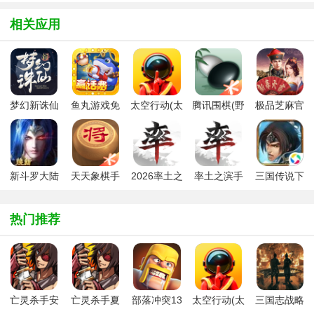
相关应用
套牌集合令怎么玩
探险者协会第二区
乱斗模式攻略
宇宙流卡组
宇宙术卡组分享
神器卡一览
探险者协会发现机
乱斗模式奈法利安
乱斗模式大螺丝卡
梦幻新诛仙
鱼丸游戏免
太空行动(太
腾讯围棋(野
极品芝麻官
大乱斗模式怎么玩
六月上分套牌
六月天梯上分神器
2026版
费版2026
空杀)官方版
狐)手机版最
2026最新版
新版2026
魔能机械贼套牌卡
新手卡组推荐
六月推荐套牌
外服等顶传说级龙
牛皮糖消耗法师卡
史莱姆太祖园
新斗罗大陆
天天象棋手
2026率土之
率土之滨手
三国传说下
手游最新版
机版
滨官服下载
游开学季版
载2026最新
黑石山新套牌传说
黑石山全新龙吟德
黑石山新时代过载
最新版
本
版
热门推荐
世界第一牧神Ze
黑石山新套路
美服第一登顶恐怖
手机版无法连接怎
黑石山龙骑士套牌
黑石山强力牧师卡
黑石山卡组
黑石山小鬼首领砰
黑石山新卡组
亡灵杀手安
亡灵杀手夏
部落冲突13
太空行动(太
三国志战略
怎么克制大帝咆哮
黑石山全新卡组大
黑石深渊奖励卡牌