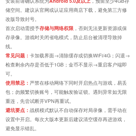
安装前请确认系统为
Android 5.0及以上
，预留至少4GB存
储空间。建议从官网或认证应用商店下载，避免第三方修
改版导致封号。
首次启动需授予
存储与网络权限
，否则无法更新资源或保
存录像。游戏时关闭省电模式，防止后台被清理导致掉
线。
常见问题：
卡加载界面→清除缓存或切换WiFi/4G；闪退→
检查剩余内存是否低于1GB；金币不显示→重启客户端即
可。
使用禁忌：
严禁在移动网络下同时开启热点与游戏，易丢
包；勿频繁切换账号，可能触发验证锁。遇到异常如无限
重连，先尝试断开VPN再重试。
避坑要点：
战棋模式默认不自动保存对局录像，需手动在
设置中开启。每次大版本更新后建议清空缓存再进游戏，
避免显示错乱。