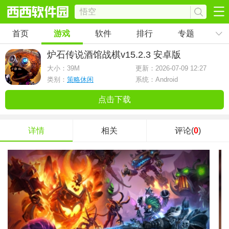
首页
游戏
软件
排行
专题
炉石传说酒馆战棋
v15.2.3 安卓版
大小：
39M
更新：2026-07-09 12:27
类别：
策略休闲
系统：Android
点击下载
详情
相关
评论(
0
)