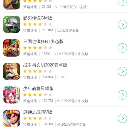
死灵恶鬼效果介绍
冰封王座新卡介绍
雪鳍企鹅效果介绍
21.5M
策略休闲
v1.0 2026官方中文版
影刃传说GM版
卡拉赞之夜提前购
逗鱼时刻106期
逗鱼时刻104期
勇闯安戈洛宣传片
加基森版本宣传C
273.8M
策略休闲
1.3.0.31安卓版
三国也疯狂BT变态版
137M
策略休闲
v1.0.5 2026官方中文版
战争与文明2020安卓版
204.9M
1.5.0
策略休闲
少年萌将星耀版
172.7M
策略休闲
v1.0 2026官方中文版
疯神之战满V版
194.3M
策略休闲
v1 2026官方中文版