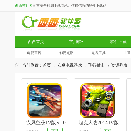
西西软件园
多重安全检测下载网站、值得信赖的软件下载站！
西西首页
常用软件
软件下载
电视直播
影视点播
电视工具
儿童
当前位置：
首页
→
安卓电视游戏
→
飞行射击
→ 资源列表
疾风空袭TV版 v1.0
坦克大战2014TV版
安卓版
app(支持单人/双人