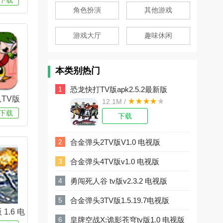
下载
角色扮演
其他游戏
游戏大厅
趣味休闲
本类别热门
1
1
恐龙快打TV版apk2.5.2最新版
TV版
12.1M /
视版
下载
下载
2
2
合金弹头2TV版V1.0 电视版
3
3
合金弹头4TV版v1.0 电视版
4
4
勇闯死人谷 tv版v2.3.2 电视版
5
5
合金弹头3TV版1.5.19.7电视版
1.6 电
6
6
皇牌空战X:诡影苍穹tv版1.0 电视版