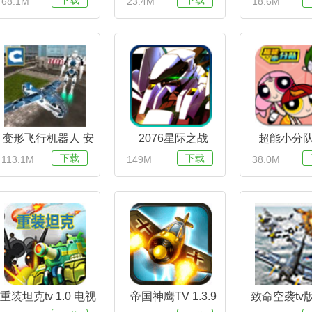
下载
下载
68.1M
23.4M
18.6M
变形飞行机器人 安
2076星际之战
超能小分队
卓版
v1.0tv版
v1.0电
下载
下载
113.1M
149M
38.0M
重装坦克tv 1.0 电视
帝国神鹰TV 1.3.9
致命空袭tv版 