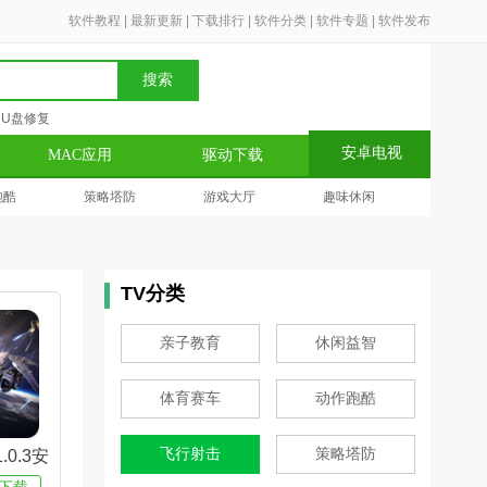
软件教程
|
最新更新
|
下载排行
|
软件分类
|
软件专题
|
软件发布
搜索
U盘修复
安卓电视
MAC应用
驱动下载
跑酷
策略塔防
游戏大厅
趣味休闲
TV分类
亲子教育
休闲益智
体育赛车
动作跑酷
飞行射击
策略塔防
.0.3安