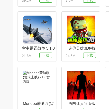
下载
下载
39.2M
7.0M
单机版) V1.0.0安卓
版
空中雷霆战争 5.1.0
迷你英雄3Dtv版
最新版
1.0 电视版
下载
下载
21.3M
24.3M
Mondeo蒙迪欧(暂
勇闯死人谷 tv版