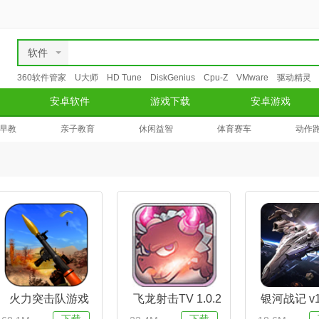
软件
360软件管家
U大师
HD Tune
DiskGenius
Cpu-Z
VMware
驱动精灵
安卓软件
游戏下载
安卓游戏
早教
亲子教育
休闲益智
体育赛车
动作
火力突击队游戏
飞龙射击TV 1.0.2
银河战记 v1
v1.0安卓版
卓版