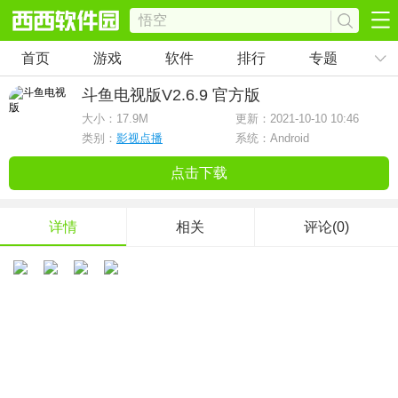
首页
游戏
软件
排行
专题
斗鱼电视版
V2.6.9 官方版
大小：
17.9M
更新：2021-10-10 10:46
类别：
影视点播
系统：Android
点击下载
详情
相关
评论(0)