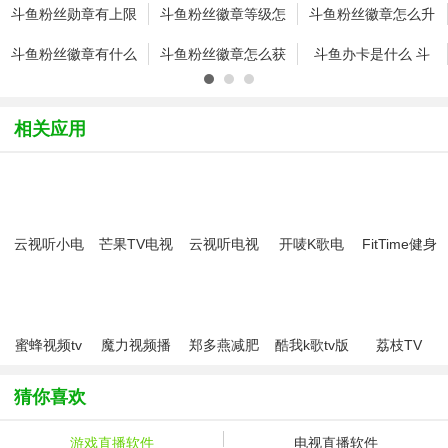
斗鱼粉丝勋章有上限
斗鱼粉丝徽章等级怎
斗鱼粉丝徽章怎么升
丝徽章主播怎么设置
章怎么开通
吗 斗鱼粉丝勋章亲
么快速提升 斗鱼粉
级 斗鱼粉丝徽章快
斗鱼粉丝徽章有什么
斗鱼粉丝徽章怎么获
斗鱼办卡是什么 斗
密度会下降吗
丝徽章等级提升方法
速升级攻略
用 斗鱼粉丝徽章特
得 斗鱼粉丝徽章开
鱼直播办卡有什么用
介绍
LOL若风斗鱼直播地
权一览
通方法介绍
址 LOL若风斗鱼TV
相关应用
直播介绍
云视听小电
芒果TV电视
云视听电视
开唛K歌电
FitTime健身
视app(原哔
版
猫视频最新
视版
TV版(即刻
哩哔哩TV
版
运动)
版)
蜜蜂视频tv
魔力视频播
郑多燕减肥
酷我k歌tv版
荔枝TV
版(BesTV蜜
放器tv版
操TV版
蜂视频)
猜你喜欢
游戏直播软件
电视直播软件