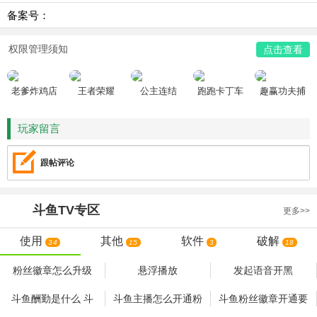
备案号：
权限管理须知
点击查看
老爹炸鸡店
王者荣耀
公主连结
跑跑卡丁车
趣赢功夫捕
HD
鱼
玩家留言
跟帖评论
斗鱼TV
专区
更多>>
使用
其他
软件
破解
34
15
3
18
粉丝徽章怎么升级
悬浮播放
发起语音开黑
斗鱼酬勤是什么 斗
斗鱼主播怎么开通粉
斗鱼粉丝徽章开通要
鱼tv酬勤怎么结算
丝徽章功能 斗鱼粉
多少钱 斗鱼粉丝徽