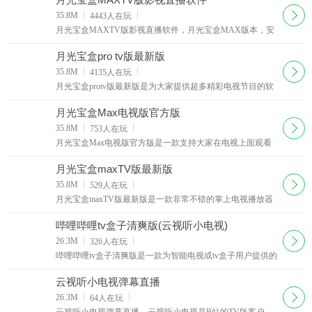
下载
35.8M
4443
人在玩
月光宝盒MAXTV版影视直播软件，月光宝盒MAX版本，安
卓TV电视设备上安装使用，模拟器，大屏版，智能手机也可
以安装，本资源为月光宝盒MAXapk文件，兼容性强，内置
月光宝盒pro tv版最新版
下载
35.8M
4135
人在玩
月光宝盒protv版最新版是为大家提供超多精彩电视节目的软
件！这款软件能够轻松为大家提供24小时精彩不间断的直播
内容！超多优质的直播源供你选择！让你享受精彩的
月光宝盒Max电视版官方版
下载
35.8M
753
人在玩
月光宝盒Max电视版官方版是一款支持大家在电视上面观看
精彩影视剧作品的朋友们准备的软件，这款软件强大的追剧
能力能够帮助大家轻松获取超多优质的电视剧资源！让
月光宝盒maxTV版最新版
下载
35.8M
529
人在玩
月光宝盒maxTV版最新版是一款非常不错的掌上电视播放器
软件！这款软件拥有超多优质的影视剧资源供你观看，不论
你喜欢什么类型的资源都在这里可以找到哦！喜欢的朋
哔哩哔哩tv盒子清爽版(云视听小电视)
下载
26.3M
326
人在玩
哔哩哔哩tv盒子清爽版是一款为智能电视或tv盒子用户提供的
专用版本，官方的安装包会有各种小广告，想必大家看电视
的时候也不希望看到广告，大家可以来西西下载这
云视听小电视弹幕直播
下载
26.3M
64
人在玩
云视听小电视弹幕直播，云视听小电视是B站的TV版客户