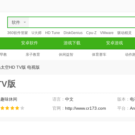
软件
360软件管家
U大师
HD Tune
DiskGenius
Cpu-Z
VMware
驱动精灵
安卓软件
游戏下载
安卓游戏
早教
亲子教育
休闲益智
体育赛车
动作
太空HD TV版 电视版
TV版
：
趣味休闲
语言：
中文
版本：
电
：
官网：
http://www.cr173.com
平台：
An