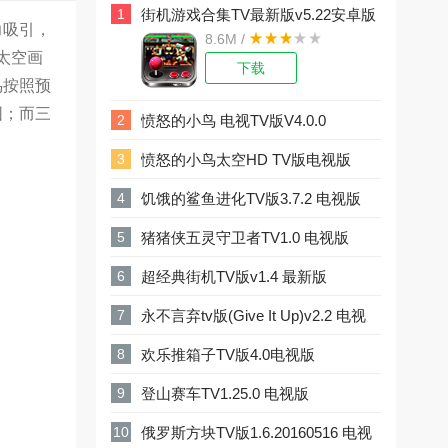
1
1
街机游戏合集TV最新版v5.22安卓版
力吸引，
8.6M /
太空画
下载
鸟按照预
围；而三
2
2
愤怒的小鸟 电视TV版V4.0.0
3
3
愤怒的小鸟太空HD TV版电视版
4
4
饥饿的鲨鱼进化TV版3.7.2 电视版
5
5
猪猪侠五灵守卫者TV1.0 电视版
6
6
超经典街机TV版v1.4 最新版
7
7
永不言弃tv版(Give It Up)v2.2 电视
8
8
欢乐推箱子TV版4.0电视版
9
9
登山赛车TV1.25.0 电视版
10
10
俄罗斯方块TV版1.6.20160516 电视