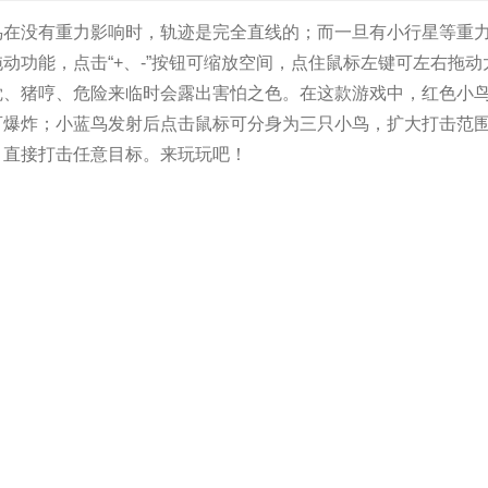
鸟在没有重力影响时，轨迹是完全直线的；而一旦有小行星等重
动功能，点击“+、-”按钮可缩放空间，点住鼠标左键可左右拖动
觉、猪哼、危险来临时会露出害怕之色。在这款游戏中，红色小
可爆炸；小蓝鸟发射后点击鼠标可分身为三只小鸟，扩大打击范
，直接打击任意目标。来玩玩吧！