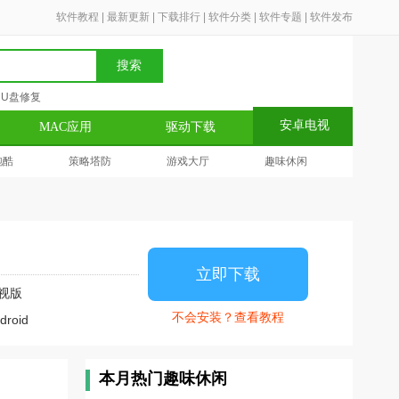
软件教程
|
最新更新
|
下载排行
|
软件分类
|
软件专题
|
软件发布
搜索
U盘修复
安卓电视
MAC应用
驱动下载
跑酷
策略塔防
游戏大厅
趣味休闲
立即下载
视版
不会安装？查看教程
droid
本月热门趣味休闲