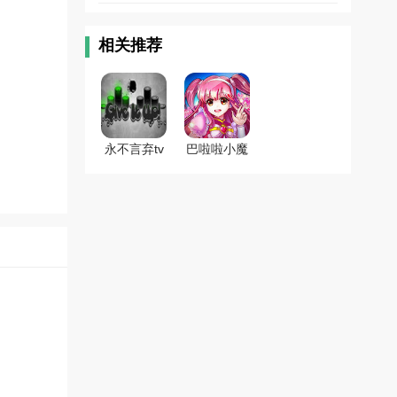
版
相关推荐
永不言弃tv
巴啦啦小魔
版(Give It
仙之魔箭公
Up)v2.2 电
主TV2.2 电
视
视