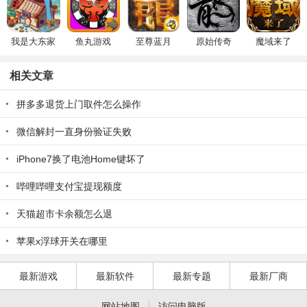
我是大东家
鱼丸游戏
至尊蓝月
原始传奇
魔域来了
相关文章
拼多多退货上门取件怎么操作
微信解封一直身份验证失败
iPhone7换了电池Home键坏了
哔哩哔哩支付宝提现额度
天猫超市卡余额怎么退
苹果x浮球开关在哪里
最新游戏
最新软件
最新专题
最新厂商
|
网站地图
访问电脑版