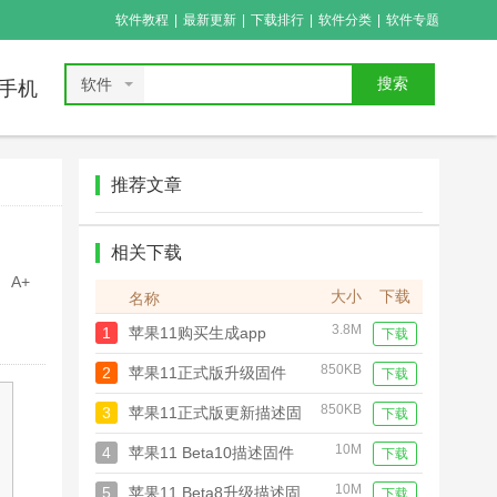
软件教程
|
最新更新
|
下载排行
|
软件分类
|
软件专题
软件
搜索
手机
推荐文章
相关下载
A+
大小
下载
名称
3.8M
1
苹果11购买生成app
下载
850KB
2
苹果11正式版升级固件
下载
850KB
3
苹果11正式版更新描述固
下载
件
10M
4
苹果11 Beta10描述固件
下载
10M
5
苹果11 Beta8升级描述固
下载