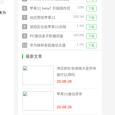
件
10M
6
苹果11 beta7 升级固件官
下载
来为
方最新版
356.2M
7
动态壁纸苹果11
下载
1.4M
8
虚拟定位改苹果11在线
下载
166.8M
9
PC微信多开防撤回版
下载
1.1M
10
华为猫和老鼠微信主题
下载
最新文章
淘宝的红包省钱卡是所有
都可以用吗
20-08-28
苹果11微信异常
20-08-28