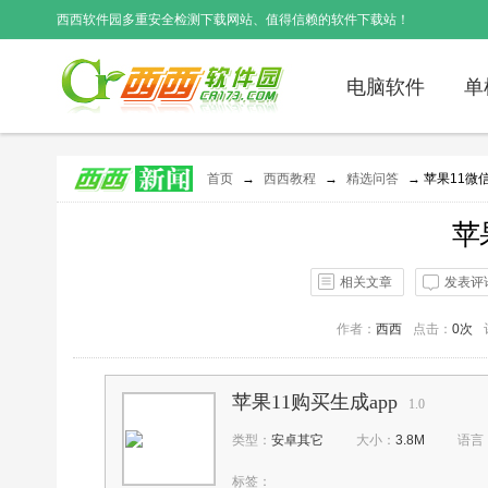
西西软件园
多重安全检测下载网站、值得信赖的软件下载站！
电脑软件
单
首页
→
西西教程
→
精选问答
→ 苹果11微
苹
相关文章
发表评
作者：
西西
点击：
0次
苹果11购买生成app
1.0
类型：
安卓其它
大小：
3.8M
语言
标签：