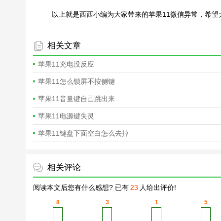
以上就是西西小编为大家带来的苹果11微信异常，希望
相关文章
苹果11充电没反应
苹果11怎么锁屏不按侧键
苹果11音量键自己跳出来
苹果11电源键失灵
苹果11键盘下面空白怎么去掉
相关评论
阅读本文后您有什么感想? 已有
23
人给出评价!
8
3
1
5