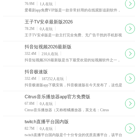
下载
76.9M
1
人在玩
爱看剧app免费VIP版是一款非常好用的在线观影追剧软件，
汇集全网最新的热门影视资源与各大平台VIP专享资源，无
需任何会员与付费，也没有广告干扰，为用户带来纯净
王子TV安卓最新版2026
下载
78.2M
0
人在玩
王子TV安卓版是一款主打完全免费、无广告干扰的手机影视
播放工具，核心定位为一站式纯净观影平台，让用户零成本
畅享各类影视内容。整体界面采用极简设计，布局清
抖音短视频2026最新版
下载
332.4M
210
人在玩
抖音短视频2026最新版是当下最受欢迎的短视频软件之一，
几乎人手必备。内置海量热门音乐，丰富的视频特效素材，
制作属于自己的个性化短视频，狂拽酷炫吊炸天！
抖音极速版
下载
332.4M
187252
人在玩
抖音极速版app下载安装，抖音极速版在今天发布了，这也是
官方发布的第一个极速版，登录抖音极速版，看视频赚红
包，看的越多赚的越多。邀请好友也能赚红包
Citrus音乐播放器app官方免费版
下载
67.8M
0
人在玩
Citrus音乐播放器（又称柑橘播放器，英文名：Citrus
Player）是一款专注于本地音乐管理与国际化的现代音乐播放
软件。它由独立开发者打造，主打"简约、纯粹、
twitch直播平台国内版
下载
82.7M
0
人在玩
twitch直播平台国内版是个十分专业的优质直播平台，该平台