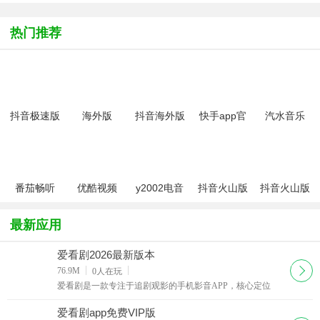
新版
app官方
频官方最新
播姬安卓版
app
2026最新版
版
热门推荐
抖音极速版
海外版
抖音海外版
快手app官
汽水音乐
TikTok去广
tiktok下载最
方版2026最
app下载官
告最新版
新免费版
新版
方车机版
2026最新版
番茄畅听
优酷视频
y2002电音
抖音火山版
抖音火山版
app安卓版
app
app最新版
小视频直播
官方版看世
2026官方版
app
界杯软件
最新应用
爱看剧2026最新版本
下载
76.9M
0
人在玩
爱看剧是一款专注于追剧观影的手机影音APP，核心定位
是“热播好剧一网打尽”的全能追剧神器，致力于为用户打造
随时随地都能享受优质视频内容的便捷平台。软件聚合
爱看剧app免费VIP版