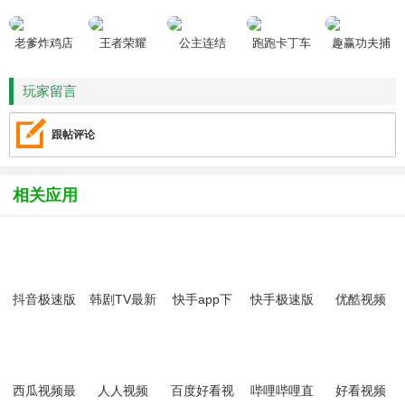
老爹炸鸡店
王者荣耀
公主连结
跑跑卡丁车
趣赢功夫捕
HD
鱼
玩家留言
跟帖评论
相关应用
抖音极速版
韩剧TV最新
快手app下
快手极速版
优酷视频
app免费最
版
载最新版
免费下载
app
新版
2026
2026
西瓜视频最
人人视频
百度好看视
哔哩哔哩直
好看视频