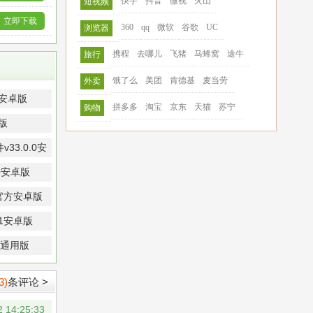
快手
抖音
微视
火山
短视频
立即下载
360
qq
微软
谷歌
UC
浏览器
携程
去哪儿
飞猪
马蜂窝
途牛
旅行
饿了么
美团
肯德基
麦当劳
外卖
 安卓版
拼多多
淘宝
京东
天猫
苏宁
购物
版
3.0.0安
.0安卓版
 官方安卓版
.1安卓版
机通用版
3)
条评论 >
2 14:25:33