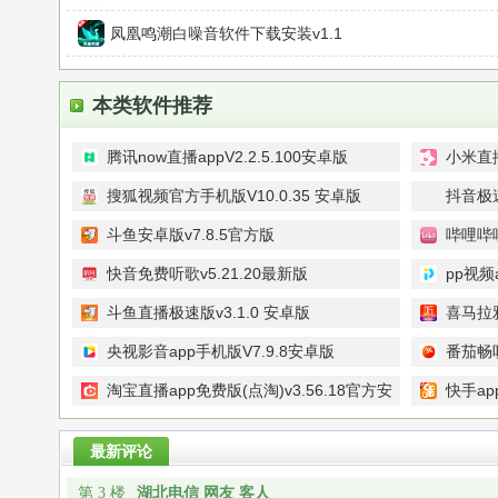
凤凰鸣潮白噪音软件下载安装v1.1
本类软件推荐
腾讯now直播appV2.2.5.100安卓版
小米直播
搜狐视频官方手机版V10.0.35 安卓版
抖音极速
斗鱼安卓版v7.8.5官方版
哔哩哔哩
快音免费听歌v5.21.20最新版
pp视频
斗鱼直播极速版v3.1.0 安卓版
喜马拉雅
央视影音app手机版V7.9.8安卓版
番茄畅听
淘宝直播app免费版(点淘)v3.56.18官方安
快手ap
卓版
v13.8.
最新评论
湖北电信 网友 客人
第 3 楼