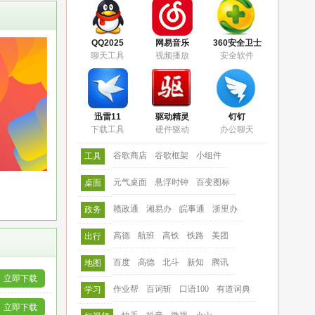
QQ2025
网易音乐
360安全卫士
聊天工具
视频播放
安全软件
迅雷11
驱动精灵
钉钉
下载工具
硬件驱动
办公聊天
谷歌商店
谷歌框架
小组件
工具
元气桌面
悬浮时钟
百变图标
桌面
赣政通
湘易办
皖事通
浙里办
政务
高德
航班
高铁
铁路
美团
出行
百度
高德
北斗
新知
腾讯
地图
立即下载
作业帮
百词斩
口语100
有道词典
学习
立即下载