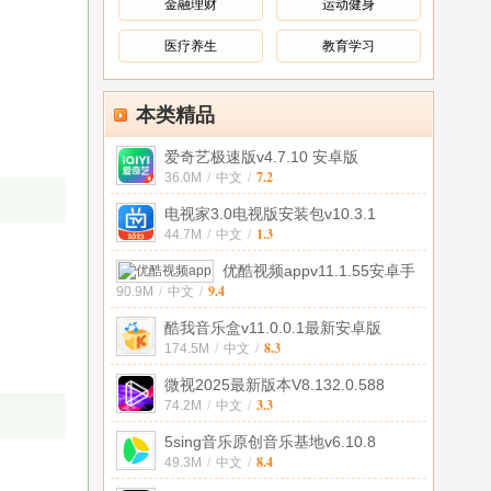
金融理财
运动健身
医疗养生
教育学习
本类精品
爱奇艺极速版v4.7.10 安卓版
7.2
36.0M
/
中文
/
电视家3.0电视版安装包v10.3.1
1.3
44.7M
/
中文
/
优酷视频appv11.1.55安卓手
9.4
90.9M
/
中文
/
机通
酷我音乐盒v11.0.0.1最新安卓版
8.3
174.5M
/
中文
/
微视2025最新版本V8.132.0.588
3.3
74.2M
/
中文
/
5sing音乐原创音乐基地v6.10.8
8.4
49.3M
/
中文
/