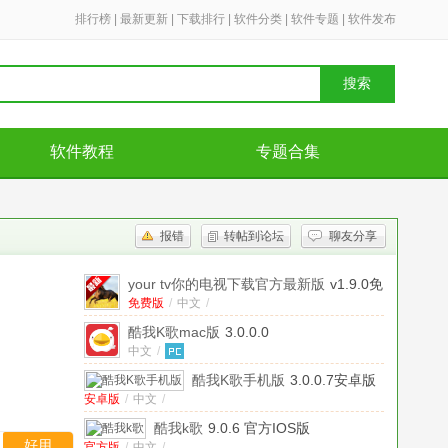
排行榜
|
最新更新
|
下载排行
|
软件分类
|
软件专题
|
软件发布
搜索
软件教程
专题合集
报错
转帖到论坛
聊友分享
your tv你的电视下载官方最新版
v1.9.0免
费版
免费版
/
中文
/
酷我K歌mac版
3.0.0.0
中文
/
酷我K歌手机版
3.0.0.7安卓版
安卓版
/
中文
/
酷我k歌
9.0.6 官方IOS版
好用
官方版
/
中文
/