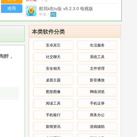
难用
酷我k歌tv版
v5.2.3.0 电视版
中文
/
酷我K歌
v3.2.0.6官方最新版
官方版
/
中文
/
本类软件分类
酷我K歌(练唱工具)
2.6.0绿色免费版
绿色版
/
中文
/
安卓其它
生活服务
周少K歌助手
V1.1.1安卓免费版
我陶醉，
社交聊天
系统工具
免费版
/
中文
/
安卓apk反编译神器
7.4
安全相关
文件管理
中文
/
桌面主题
影音播放
怪兽模拟器安卓版
1.2.1
中文
/
图形图像
网络浏览
阅读工具
手机证券
手机银行
商务办公
新闻资讯
游戏辅助