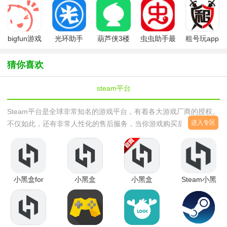
手机版最新
2026
版(原腾讯先
游)
bigfun游戏
光环助手
葫芦侠3楼
虫虫助手最
租号玩app
社区app
app正版最
最新免费版
新版
正式版
新版
app
猜你喜欢
steam平台
Steam平台是全球非常知名的游戏平台，有着各大游戏厂商的授权。
进入专区
不仅如此，还有非常人性化的售后服务，当你游戏购买后，游戏体验
如果不太得当，那么你可以选择退款。steam平台手机版游戏账号的
防护功能非常好，通过初始邮箱，你的账号永远可以找回。
小黑盒for
小黑盒
小黑盒
Steam小黑
steam（绝
steam游戏
app（Steam
盒绝地求生
地求生）手
助手
游戏助手）
战绩查询
机版
v1.3.322
官方最新版
app最新版
v1.3.128安