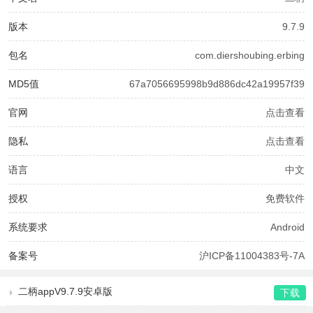
版本
9.7.9
包名
com.diershoubing.erbing
MD5值
67a7056695998b9d886dc42a19957f39
官网
点击查看
隐私
点击查看
语言
中文
授权
免费软件
系统要求
Android
备案号
沪ICP备11004383号-7A
二柄appV9.7.9安卓版
下载