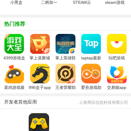
卓版
小黑盒
二柄加一
STEAM云
steam游戏
Steam游戏
appv9.7.9
app1.8安
平台手机版
官方助手
安卓版
卓版
V3.10.3安
v1.0.3 安
卓版
热门推荐
卓版
4399游戏盒
掌上道聚城
掌上英雄联
taptap最新
玩吧游戏
免费版
(游戏商
盟app
版2026
城)app最新
版本
菜鸡游戏最
996盒子app
王者荣耀助
爱吾游戏助
交易猫app
新版2025
官方最新版
手手机版(王
手旧版
2026
者营地)
开发者其他应用
上海周目信息科技有限公司