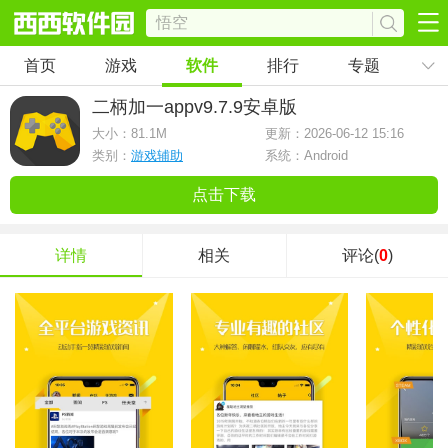
首页
游戏
软件
排行
专题
二柄加一app
v9.7.9安卓版
大小：
81.1M
更新：2026-06-12 15:16
类别：
游戏辅助
系统：Android
点击下载
详情
相关
评论(
0
)