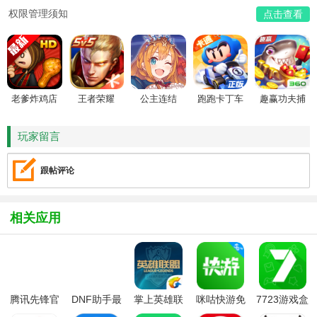
权限管理须知
点击查看
老爹炸鸡店
王者荣耀
公主连结
跑跑卡丁车
趣赢功夫捕
HD
鱼
玩家留言
跟帖评论
相关应用
腾讯先锋官
DNF助手最
掌上英雄联
咪咕快游免
7723游戏盒
方下载安装
新版
盟app
费版
子官方正版