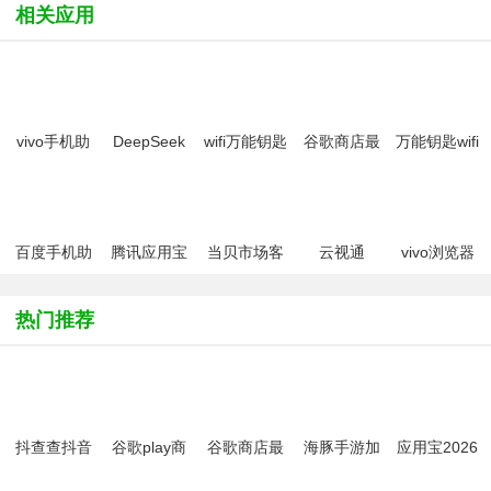
相关应用
vivo手机助
DeepSeek
wifi万能钥匙
谷歌商店最
万能钥匙wifi
手(vivo应用
手机版
2026最新版
新版本安装
自动解锁
商店)
包2026最新
版
百度手机助
腾讯应用宝
当贝市场客
云视通
vivo浏览器
手app安卓
2026
户端tv版
CloudSEE
官方正版下
版
手机客户端
载安装2025
热门推荐
最新版
抖查查抖音
谷歌play商
谷歌商店最
海豚手游加
应用宝2026
账号诊断
店安装器
新版本安装
速器app
(Google
包2026最新