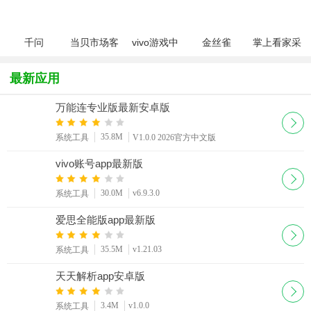
Play Store)
版
千问
当贝市场客
vivo游戏中
金丝雀
掌上看家采
户端tv版
心官方版本
canary版
集端app免
2025最新版
magisk下载
费版
最新应用
官方版
万能连专业版最新安卓版
35.8M
系统工具
V1.0.0 2026官方中文版
vivo账号app最新版
30.0M
v6.9.3.0
系统工具
爱思全能版app最新版
35.5M
v1.21.03
系统工具
天天解析app安卓版
3.4M
v1.0.0
系统工具