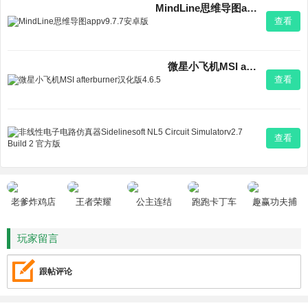
MindLine思维导图appv9.7.7安卓版
查看
微星小飞机MSI afterburner汉化版4.6.5
查看
非线性电子电路仿
查看
老爹炸鸡店
王者荣耀
公主连结
跑跑卡丁车
趣赢功夫捕
HD
鱼
玩家留言
跟帖评论