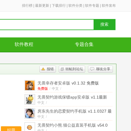
排行榜
|
最新更新
|
下载排行
|
软件分类
|
软件专题
|
软件发布
搜索
软件教程
专题合集
报错
转帖到论坛
聊友分享
无畏幸存者安卓版
v0.1.32 免费版
免费版
/
中文
/
无畏契约游戏保镖app安卓版
v1.1最新
版
中文
/
房东先生的恋爱契约手机版
v1.1.0327 最
新版
中文
/
无畏契约小熊.猫公益直装手机版
v54.0
好用
中文
/