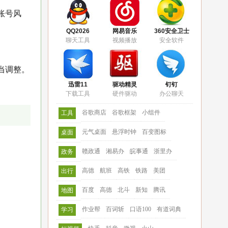
账号风
QQ2026
网易音乐
360安全卫士
聊天工具
视频播放
安全软件
当调整。
迅雷11
驱动精灵
钉钉
下载工具
硬件驱动
办公聊天
谷歌商店
谷歌框架
小组件
工具
元气桌面
悬浮时钟
百变图标
桌面
赣政通
湘易办
皖事通
浙里办
政务
高德
航班
高铁
铁路
美团
出行
百度
高德
北斗
新知
腾讯
地图
作业帮
百词斩
口语100
有道词典
学习