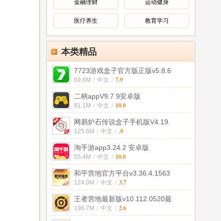
金融理财
运动健身
医疗养生
教育学习
本类精品
7723游戏盒子官方版正版v5.8.6
7.9
69.6M
/
中文
/
二柄appV9.7.9安卓版
10.0
81.1M
/
中文
/
网易炉石传说盒子手机版V4.19.
.0
125.6M
/
中文
/
淘手游app3.24.2 安卓版
10.0
55.4M
/
中文
/
和平营地官方平台v3.36.4.1563
3.7
124.0M
/
中文
/
王者营地最新版v10.112.0520最
2.6
196.7M
/
中文
/