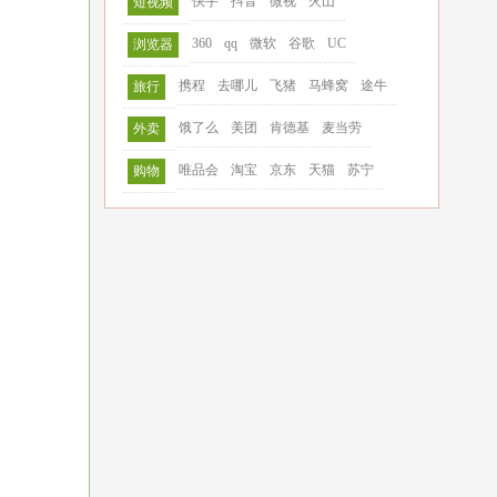
快手
抖音
微视
火山
短视频
360
qq
微软
谷歌
UC
浏览器
携程
去哪儿
飞猪
马蜂窝
途牛
旅行
饿了么
美团
肯德基
麦当劳
外卖
唯品会
淘宝
京东
天猫
苏宁
购物