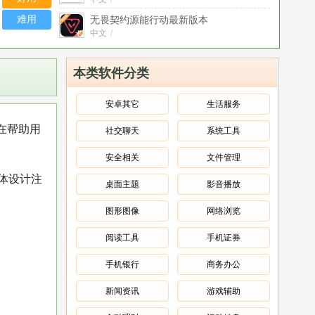
最新版
难用
无畏契约源能行动最新版本
2026
中文
/
v1.22.0
领主契约安卓版
v1.0.3
中文
/
本类软件分类
星恋契约官方正版
v0.0.2手机版
中文
/
安卓其它
生活服务
仙魔契约手游官方版
v2.0
在帮助用
社交聊天
系统工具
中文
/
绯梦契约2026最新版
v1.0.19.85官方正
安全相关
文件管理
版
官方版
/
中文
/
体设计注
桌面主题
影音播放
无畏契约大招版语音盒最新版
v1.02
中文
/
图形图像
网络浏览
阅读工具
手机证券
手机银行
商务办公
新闻资讯
游戏辅助