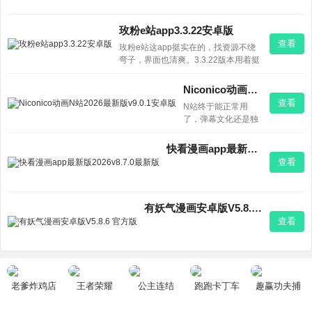
玫粉e站app3.3.22安卓版
查看
玫粉e站这app挺实在的，找资源不绕
弯子，界面也清爽。3.3.22版本用着挺
稳，没那些花里胡哨的弹窗。反正我手
机留着了，你试试呗。
Niconico动画N站2026最新版v9.0.1安卓版
查看
N站终于能正常用
了，弹幕文化还是独
一份。追番找老物都
成，加载也比以前
快看漫画app最新版2026v8.7.0最新版
稳。二次元遗老懂的
查看
都懂，下就完事了。
有妖气漫画安卓版V5.8.6 官方版
查看
老爹炸鸡店
王者荣耀
公主连结
跑跑卡丁车
趣赢功夫捕
HD
鱼