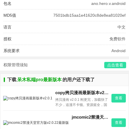
包名
ano.hero.v.android
MD5值
7501bdb15aa1e41620c8de8ea81020ef
语言
中文
授权
免费软件
系统要求
Android
权限管理须知
点击查看
下载
呆木私端pro最新版本
的用户还下载了
copy拷贝漫画最新版本v2.0.1
查看
拷贝漫画 v2.0.1 刚更完，加载快了
不少，追漫不卡顿。资源挺全，国
漫日漫都能搜到，免费看没广告弹
窗，挺省心的。
jmcomic2禁漫天堂官方版v2.0.22最新版
查看