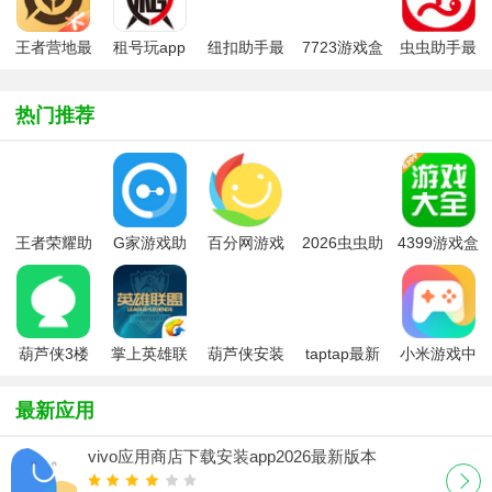
王者营地最
租号玩app
纽扣助手最
7723游戏盒
虫虫助手最
新版
正式版
新版2026
子官方正版
新版
2026
热门推荐
王者荣耀助
G家游戏助
百分网游戏
2026虫虫助
4399游戏盒
手手机版(王
手(极管家)
盒2026最新
手app最新
免费版
者营地)
版本
版
葫芦侠3楼
掌上英雄联
葫芦侠安装
taptap最新
小米游戏中
2026最新版
盟app
2026最新版
版2026
心最新版本
本
本
最新应用
vivo应用商店下载安装app2026最新版本