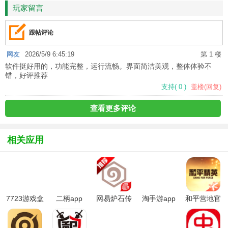
玩家留言
跟帖评论
网友
2026/5/9 6:45:19
第 1 楼
软件挺好用的，功能完整，运行流畅。界面简洁美观，整体体验不
错，好评推荐
支持
(
0
)
盖楼(回复)
查看更多评论
相关应用
7723游戏盒
二柄app
网易炉石传
淘手游app
和平营地官
子官方版正
说盒子手机
方平台
版
版