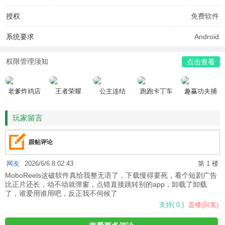
授权
免费软件
系统要求
Android
权限管理须知
点击查看
老爹炸鸡店
王者荣耀
公主连结
跑跑卡丁车
趣赢功夫捕
HD
鱼
玩家留言
跟帖评论
网友
2026/6/6 8:02:43
第 1 楼
MoboReels这破软件真给我整无语了，下载慢得要死，看个短剧广告
比正片还长，动不动就弹窗，点错直接跳转别的app，卸载了卸载
了，谁爱用谁用吧，反正我不伺候了
支持
(
0
)
盖楼(回复)