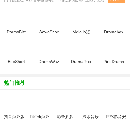
门作品还提供双语字幕选项。即使是刚在海外上线、还没有官方翻译
的短剧，软件也会在短时间内生成AI翻译字幕，虽然无法完全媲美人
工精翻，但足够让观众理解剧情主线。部分软件还支持点击字幕查词
功能，方便想边追剧边学外语的用户。对于苦于看不懂生肉又等不及
字幕组的追剧党来说，这是非常实用的功能。本次推荐的海外短剧软
DramaBite
WawoShort
Melo.lo短
Dramabox
件均主打免费模式，无需开通会员即可观看
海外短剧软
短剧app海
剧app海外
海外短剧软
件最新版
外版免费下
版最新版下
件最新版本
v3.5.2
载v2.1.2最
载v4.9.5官
v5.9.1官方
新版
方版
版
BeeShort
DramaWave
DramaRush
PineDrama
短剧海外版
短剧海外版
短剧海外版
短剧(海外
下载官方正
下载最新版
最新版
版红
版v2.0.5.1
v1.5.91安
v3.3.1安卓
果)2026最
热门推荐
安卓版
卓版
版
新版
v42.3.4安
卓版
抖音海外版
TikTok海外
彩铃多多
汽水音乐
PPS影音安
tiktok下载最
版去广告 抖
app
app下载官
卓版(爱奇艺
新免费版
音国际版
方车机版
随刻)