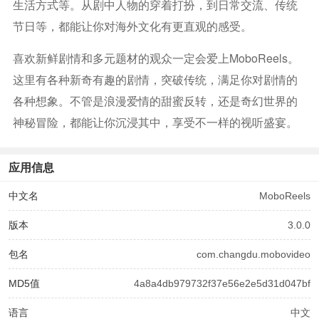
生活方式等。从剧中人物的穿着打扮，到日常交流、传统
节日等，都能让你对海外文化有更直观的感受。
喜欢新鲜剧情和多元题材的观众一定会爱上MoboReels。
这里有各种新奇有趣的剧情，突破传统，满足你对剧情的
各种想象。不管是浪漫爱情的甜蜜反转，还是奇幻世界的
神秘冒险，都能让你沉浸其中，享受不一样的视听盛宴。
应用信息
中文名
MoboReels
版本
3.0.0
包名
com.changdu.mobovideo
MD5值
4a8a4db979732f37e56e2e5d31d047bf
语言
中文