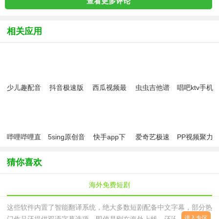
查看更多评论
相关应用
少儿趣配音
抖音极速版
西瓜视频最
虫虫吉他谱
唱吧ktv手机
app免费版
app免费最
新版
免费版
版
新版
哔哩哔哩直
5sing原创音
快手app下
爱奇艺极速
PP视频聚力
播姬安卓版
乐本地下载
载最新版
版
播放器
安卓版
2026
猜你喜欢
海外免费短剧
这些软件内置了智能翻译系统，绝大多数短剧配备中文字幕，部分热
进入专区