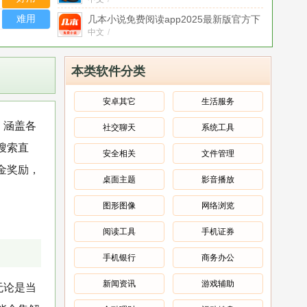
新版
难用
几本小说免费阅读app2025最新版官方下
载
中文
v1.1.4.1最新版
/
拾贝小说app免费阅读最新版下载
中文
v4.9.2.1最新版
/
本类软件分类
秘塔AI搜索app2025官方最新版本免费下
载
中文
v2.0.2最新版
/
安卓其它
生活服务
昆虫识别助手app免费版下载
v1.7最新
，涵盖各
社交聊天
系统工具
版
中文
/
搜索直
生鲜买菜超市app官方版免费下载
v1.0.2
安全相关
文件管理
最新版
中文
/
金奖励，
桌面主题
影音播放
变声器调音大师app最新版免费下载
中文
v1.0.8最新版
/
图形图像
网络浏览
阅读工具
手机证券
手机银行
商务办公
新闻资讯
游戏辅助
无论是当