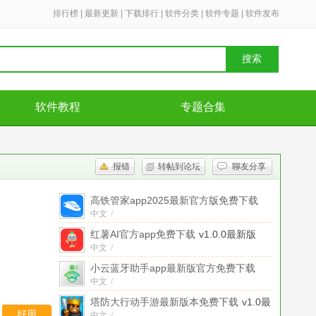
排行榜
|
最新更新
|
下载排行
|
软件分类
|
软件专题
|
软件发布
搜索
软件教程
专题合集
报错
转帖到论坛
聊友分享
高铁管家app2025最新官方版免费下载
中文
v8.8.9最新版
/
红薯AI官方app免费下载
v1.0.0最新版
中文
/
小云蓝牙助手app最新版官方免费下载
中文
v4.3.250430最新版
/
塔防大行动手游最新版本免费下载
v1.0最
好用
中文
/