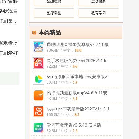
能全集解
金融理财
运动健身
络状况自
医疗养生
教育学习
好剧集，
本类精品
据观看历
哔哩哔哩直播姬安卓版v7.24.0最
10.0
206.4M
/
中文
/
短剧爱好
快手极速版免费下载2026v14.5.
8.6
92.2M
/
中文
/
5sing原创音乐本地下载安卓版v
7.5
50.4M
/
中文
/
风行视频最新版appV4.6.9.11安
5.4
53.0M
/
中文
/
快手app下载最新版2026V14.5.1
8.2
165.5M
/
中文
/
爱奇艺极速版v6.5.40 安卓版
7.2
52.5M
/
中文
/