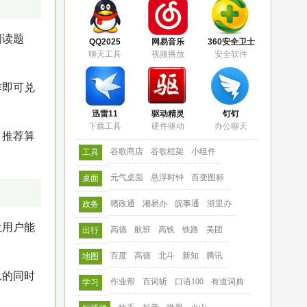
阅读题
QQ2025
网易音乐
360安全卫士
聊天工具
视频播放
安全软件
作即可兑
迅雷11
驱动精灵
钉钉
下载工具
硬件驱动
办公聊天
，推荐算
谷歌商店
谷歌框架
小组件
工具
元气桌面
悬浮时钟
百变图标
桌面
赣政通
湘易办
皖事通
浙里办
政务
让用户能
高德
航班
高铁
铁路
美团
出行
百度
高德
北斗
新知
腾讯
地图
息的同时
作业帮
百词斩
口语100
有道词典
学习