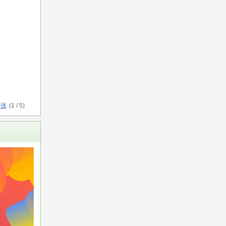
一张
(
1
/
5
)