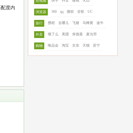
快手
抖音
微视
火山
短视频
匹配度内
360
qq
微软
谷歌
UC
浏览器
携程
去哪儿
飞猪
马蜂窝
途牛
旅行
饿了么
美团
肯德基
麦当劳
外卖
唯品会
淘宝
京东
天猫
苏宁
购物