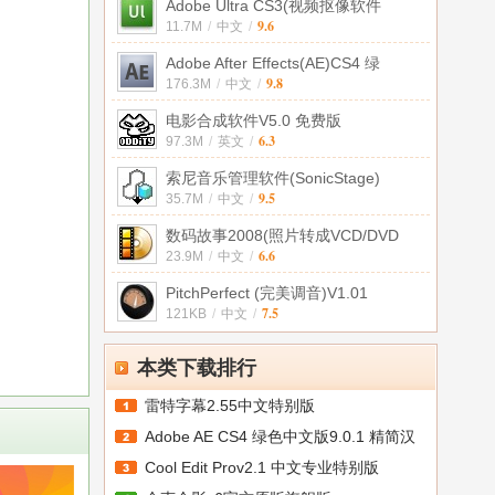
Adobe Ultra CS3(视频抠像软件
9.6
11.7M
/
中文
/
Adobe After Effects(AE)CS4 绿
9.8
176.3M
/
中文
/
电影合成软件V5.0 免费版
6.3
97.3M
/
英文
/
索尼音乐管理软件(SonicStage)
9.5
35.7M
/
中文
/
数码故事2008(照片转成VCD/DVD
6.6
23.9M
/
中文
/
PitchPerfect (完美调音)V1.01
7.5
121KB
/
中文
/
本类下载排行
雷特字幕2.55中文特别版
Adobe AE CS4 绿色中文版9.0.1 精简汉
Cool Edit Prov2.1 中文专业特别版
化