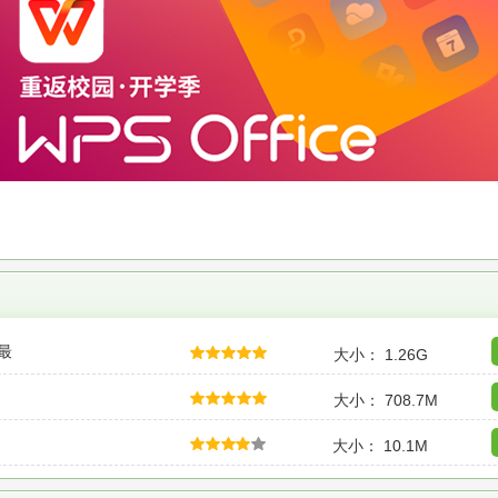
6最
大小： 1.26G
大小： 708.7M
大小： 10.1M