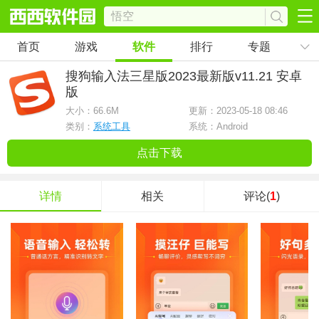
首页
游戏
软件
排行
专题
搜狗输入法三星版2023最新版
v11.21 安卓
版
大小：
66.6M
更新：2023-05-18 08:46
类别：
系统工具
系统：Android
点击下载
详情
相关
评论(
1
)