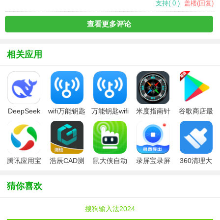
支持
(
0
)
盖楼(回复)
查看更多评论
相关应用
DeepSeek
wifi万能钥匙
万能钥匙wifi
米度指南针
谷歌商店最
手机版
2026最新版
自动解锁
最新版
新版本安装
包2026最新
版
腾讯应用宝
浩辰CAD测
鼠大侠自动
录屏宝录屏
360清理大
2026
绘软件
点击连点器
工具
师
手机版
猜你喜欢
搜狗输入法2024