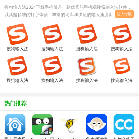
搜狗输入法2024下载手机版是一款优秀的手机端搜索输入法软件，
进入专区
以其超精准的打字体验、丰富的词库和快速的输入速度赢得了用户的
青睐。这款输入法不仅具备实用性，外观设计也相当美观，界面简洁
直观，让用户在使用时感
搜狗输入法
搜狗输入法
搜狗输入法
搜狗输入法
2024官方
Linux(Ubuntu
手机最新版
手机版
免费版
安
v11.48 安
app(单手
v11.47.3
装)V4.2.1.145
卓官方正版
键盘回
安卓版
官方
车)V11.25
卓
搜狗输入法
搜狗输入法
搜狗输入法
搜狗输入法
2025最新
apkv10.7
智慧版
ios15版
版11.47.3
安卓版
20258.3.0.9617
11.25.0官
官方最新版
方版
热门推荐