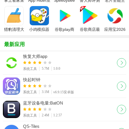
掌上看家采
App Hider应
SpeedyBee
鲁大师评测
名片全能王
集端app免
用隐藏大师
中文版
专业版
费版
app最新版
猎豹清理大
小鸡模拟器
谷歌play商
谷歌商店最
应用宝2026
师
店安装器
新版本安装
(Google
包2026最新
最新应用
Play Store)
版
恢复大师app
5.7M
1.0.0
系统工具
快起时钟
3.1M
系统工具
v6.9.15安卓版
蓝牙设备电量:BatON
2.4M
1.2.57
系统工具
QS-Tiles