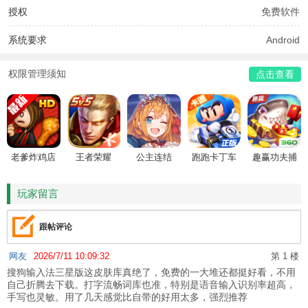
授权
免费软件
系统要求
Android
权限管理须知
点击查看
老爹炸鸡店
王者荣耀
公主连结
跑跑卡丁车
趣赢功夫捕
HD
鱼
玩家留言
跟帖评论
网友
2026/7/11 10:09:32
第 1 楼
搜狗输入法三星版这皮肤库真绝了，免费的一大堆还都挺好看，不用
自己折腾去下载。打字流畅词库也准，特别是语音输入识别率超高，
手写也灵敏。用了几天感觉比自带的好用太多，强烈推荐