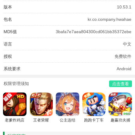
版本
10.53.1
包名
kr.co.company.hwahae
MD5值
3bafa7e7aea804300cd061bb35372ebe
语言
中文
授权
免费软件
系统要求
Android
权限管理须知
点击查看
老爹炸鸡店
王者荣耀
公主连结
跑跑卡丁车
趣赢功夫捕
HD
鱼