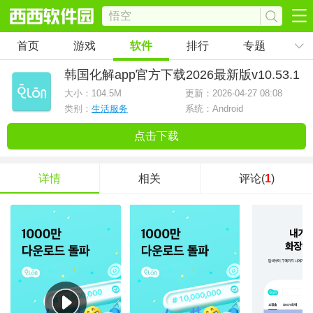
首页
游戏
软件
排行
专题
韩国化解app官方下载2026最新版
v10.53.1
大小：
104.5M
更新：2026-04-27 08:08
类别：
生活服务
系统：Android
点击下载
详情
相关
评论(
1
)