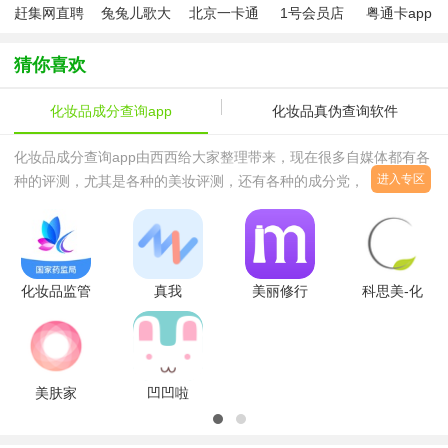
赶集网直聘
兔兔儿歌大
北京一卡通
1号会员店
粤通卡app
app最新版
全app
app2025最
app
下载官方
新版本
2026最新版
猜你喜欢
化妆品成分查询app
化妆品真伪查询软件
化妆品成分查询app由西西给大家整理带来，现在很多自媒体都有各
进入专区
种的评测，尤其是各种的美妆评测，还有各种的成分党，如果你对成
分不太了解，那么可以下载成分查询的app来看对自己的肤质是否试
用，根据你自己的肤质来挑选护肤品，赶紧来下载化妆品成分查询
app试试吧！化妆品成分查询app介绍【全面的化妆品数据库】 实时
同步药监局数据，汇聚50多万化妆品和一万多种成分数据，避免购
化妆品监管
真我
美丽修行
科思美-化
买三无产品。
v3.3.3最新
app(美容
appv8.22.0
妆品安全资
版
瘦
安卓版
讯查询
身)v5.0.3
v2.0.12 安
安卓版
卓版
美肤家
凹凹啦
app3.0.0安
appV3.6.2
卓版
安卓版