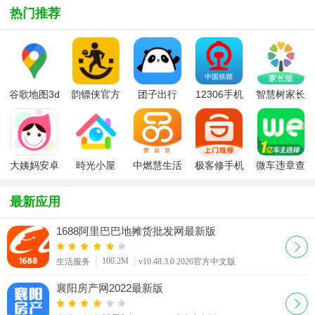
热门推荐
谷歌地图3d
韵镖侠官方
团子出行
12306手机
智慧树家长
全景实景地
正版
app
客户端
版幼儿园版
图
大姨妈安卓
時光小屋
中燃慧生活
极客修手机
微车违章查
版
app最新版
(壹品慧)app
电脑家电维
询
修app
最新应用
1688阿里巴巴地摊货批发网最新版
100.2M
生活服务
v10.48.3.0 2026官方中文版
襄阳房产网2022最新版