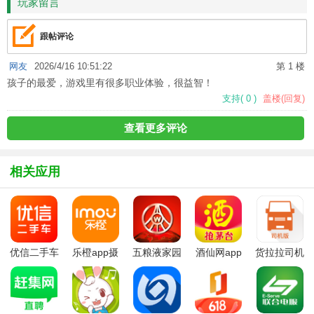
玩家留言
跟帖评论
网友
2026/4/16 10:51:22
第 1 楼
孩子的最爱，游戏里有很多职业体验，很益智！
支持
(
0
)
盖楼(回复)
查看更多评论
相关应用
优信二手车
乐橙app摄
五粮液家园
酒仙网app
货拉拉司机
app
像头软件最
官方安卓版
最新版本
版
新版