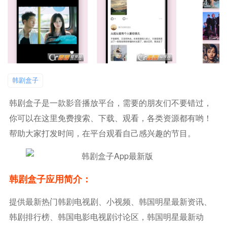
韩剧盒子
韩剧盒子是一款影音播放平台，需要的朋友们不要错过，
你可以在这里免费搜索、下载、观看，各类资源都有哟！
帮助大家打发时间，在平台观看自己感兴趣的节目。
韩剧盒子应用简介：
提供最新热门韩剧电视剧、小视频、韩国明星最新资讯、
韩剧排行榜、韩国电影电视剧讨论区，韩国明星最新动