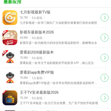
最新应用
七月影视最新TV版
下载
56.7M
0
人在玩
七月影视是一款专门面向广大追剧爱好者量身打造的全能型
影视追剧神器，始终以满足用户多样化的观影需求为核心，
为每一位用户提供优质便捷的线上观影服务。这款软
影视车最新版本2026
下载
44.9M
0
人在玩
影视车是一款功能强大的综合性影视追剧软件，能够整合全
网各类影视平台的会员专属剧集资源，让用户无需开通各类
视频平台会员就能免费观看全网付费影视内容。软件
爱看剧2026最新版本
下载
76.9M
0
人在玩
爱看剧是一款专注于追剧观影的手机影音APP，核心定位
是“热播好剧一网打尽”的全能追剧神器，致力于为用户打造
随时随地都能享受优质视频内容的便捷平台。软件聚合
爱看剧app免费VIP版
下载
76.9M
1
人在玩
爱看剧app免费VIP版是一款非常好用的在线观影追剧软件，
汇集全网最新的热门影视资源与各大平台VIP专享资源，无
需任何会员与付费，也没有广告干扰，为用户带来纯净
王子TV安卓最新版2026
下载
78.2M
0
人在玩
王子TV安卓版是一款主打完全免费、无广告干扰的手机影视
播放工具，核心定位为一站式纯净观影平台，让用户零成本