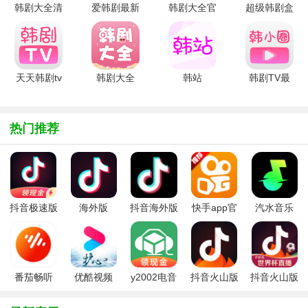
韩剧大全清
爱韩剧最新
韩剧大全官
超级韩剧盒
爽免费版
官方
方最新版本
子v1.5.3
appV1.9.8
appV1.6.4
v1.9.8安卓
安卓版
安卓版
版
天天韩剧tv
韩剧大全
韩站
韩剧TV最
版5.9.11
appV2.1.0
app(韩剧
新版v6.8.7
安卓版
娱乐社
官方版
区)V1.5安
热门推荐
卓版
抖音极速版
海外版
抖音海外版
快手app官
汽水音乐
TikTok去广
tiktok下载最
方版2026最
app下载官
告最新版
新免费版
新版
方车机版
2026最新版
番茄畅听
优酷视频
y2002电音
抖音火山版
抖音火山版
app安卓版
app
app最新版
小视频直播
官方版看世
2026官方版
app
界杯软件