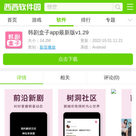
首页
游戏
软件
排行
专题
韩剧盒子app最新版
v1.29
大小：
14.2M
更新：2022-10-31 11:21
类别：
影音播放
系统：Android
点击下载
详情
相关
评论(0)