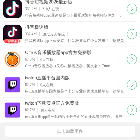
畅享各类影视内容。整体界面采用极简设计，布局清
抖音短视频2026最新版
下载
332.4M
210
人在玩
抖音短视频2026最新版是当下最受欢迎的短视频软件之一，
几乎人手必备。内置海量热门音乐，丰富的视频特效素材，
制作属于自己的个性化短视频，狂拽酷炫吊炸天！
抖音极速版
下载
332.4M
187252
人在玩
抖音极速版app下载安装，抖音极速版在今天发布了，这也是
官方发布的第一个极速版，登录抖音极速版，看视频赚红
包，看的越多赚的越多。邀请好友也能赚红包
Citrus音乐播放器app官方免费版
下载
67.8M
0
人在玩
Citrus音乐播放器（又称柑橘播放器，英文名：Citrus
Player）是一款专注于本地音乐管理与国际化的现代音乐播放
软件。它由独立开发者打造，主打"简约、纯粹、
twitch直播平台国内版
下载
82.7M
0
人在玩
twitch直播平台国内版是个十分专业的优质直播平台，该平台
中分为许多直播板块，有生活，有游戏，还有运动直播栏
目，并且还可以进行单独聊天室的开启，来结识您的
twitch下载安卓官方免费版
下载
82.7M
10
人在玩
twitch直播app是一款内容十分全面的直播观看类软件。用户
通过软件能够实时进行游戏直播的浏览，一键订阅，直播动
态及时知晓。软件还提供了超多热门的游戏视频可供
点击加载更多