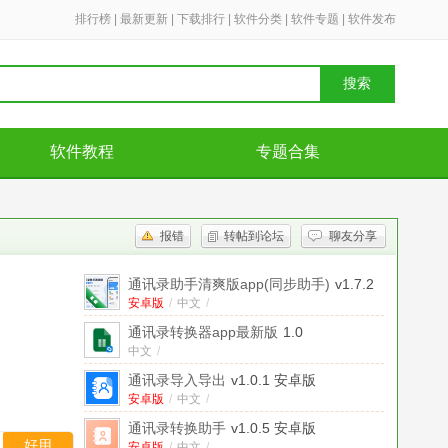
排行榜
|
最新更新
|
下载排行
|
软件分类
|
软件专题
|
软件发布
搜索
软件教程
专题合集
报错
转帖到论坛
聊友分享
通讯录助手清爽版app(同步助手)
v1.7.2
安卓版
安卓版
/
中文
/
通讯录转换器app最新版
1.0
中文
/
通讯录导入导出
v1.0.1 安卓版
安卓版
/
中文
/
通讯录转换助手
v1.0.5 安卓版
好用
安卓版
/
中文
/