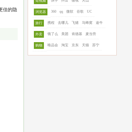
快手
抖音
微视
火山
短视频
更佳的隐
360
qq
微软
谷歌
UC
浏览器
携程
去哪儿
飞猪
马蜂窝
途牛
旅行
饿了么
美团
肯德基
麦当劳
外卖
唯品会
淘宝
京东
天猫
苏宁
购物