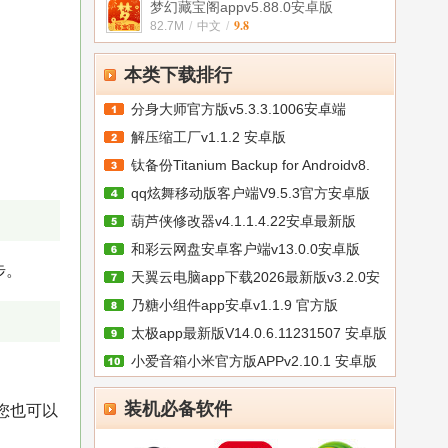
梦幻藏宝阁appv5.88.0安卓版
9.8
82.7M
/
中文
/
本类下载排行
分身大师官方版v5.3.3.1006安卓端
解压缩工厂v1.1.2 安卓版
钛备份Titanium Backup for Androidv8.
qq炫舞移动版客户端V9.5.3官方安卓版
葫芦侠修改器v4.1.1.4.22安卓最新版
和彩云网盘安卓客户端v13.0.0安卓版
步。
天翼云电脑app下载2026最新版v3.2.0安
乃糖小组件app安卓v1.1.9 官方版
卓
太极app最新版V14.0.6.11231507 安卓版
小爱音箱小米官方版APPv2.10.1 安卓版
。
装机必备软件
您也可以