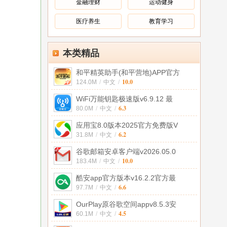
金融理财
运动健身
医疗养生
教育学习
本类精品
和平精英助手(和平营地)APP官方
10.0
124.0M
/
中文
/
WiFi万能钥匙极速版v6.9.12 最
6.3
80.0M
/
中文
/
应用宝8.0版本2025官方免费版V
6.2
31.8M
/
中文
/
谷歌邮箱安卓客户端v2026.05.0
10.0
183.4M
/
中文
/
酷安app官方版本v16.2.2官方最
6.6
97.7M
/
中文
/
OurPlay原谷歌空间appv8.5.3安
4.5
60.1M
/
中文
/