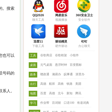
的。搜索
QQ2026
网易音乐
360安全卫士
聊天工具
视频播放
安全软件
迅雷11
驱动精灵
钉钉
下载工具
硬件驱动
办公聊天
您也可以
谷歌商店
谷歌框架
小组件
工具
元气桌面
悬浮时钟
百变图标
桌面
话号码的
赣政通
湘易办
皖事通
浙里办
政务
高德
航班
高铁
铁路
美团
出行
联系人。
百度
高德
北斗
新知
腾讯
地图
作业帮
百词斩
口语100
有道词典
学习