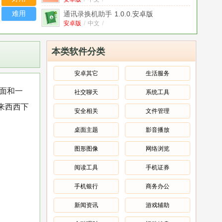
难用
通讯录换机助手
1.0.0.安卓版
安卓版
/
中文
/
通讯录同步器
v1.0.0安卓版
安卓版
/
中文
/
本类软件分类
通讯录备份导出
1.2安卓版
安卓版
/
中文
/
安卓其它
生活服务
通讯录+
v1.0.9安卓版
上面和一
社交聊天
系统工具
安卓版
/
中文
/
来西西下
通讯录换机同步助手
v1.0安卓版
安全相关
文件管理
安卓版
/
中文
/
桌面主题
影音播放
通讯录导入助手去广告版
v1.5.7 安卓版
安卓版
/
中文
/
图形图像
网络浏览
阅读工具
手机证券
手机银行
商务办公
新闻资讯
游戏辅助