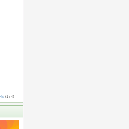
一张
(
1
/
4
)