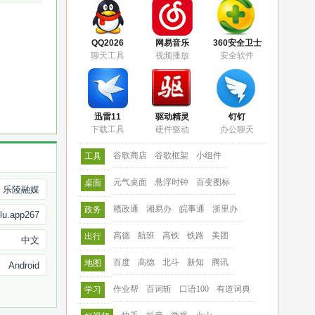
QQ2026
网易音乐
360安全卫士
聊天工具
视频播放
安全软件
迅雷11
驱动精灵
钉钉
下载工具
硬件驱动
办公聊天
谷歌商店
谷歌框架
小组件
工具
元气桌面
悬浮时钟
百变图标
桌面
乐陵融媒
赣政通
湘易办
皖事通
浙里办
政务
ilu.app267
高德
航班
高铁
铁路
美团
出行
中文
百度
高德
北斗
新知
腾讯
地图
Android
作业帮
百词斩
口语100
有道词典
学习