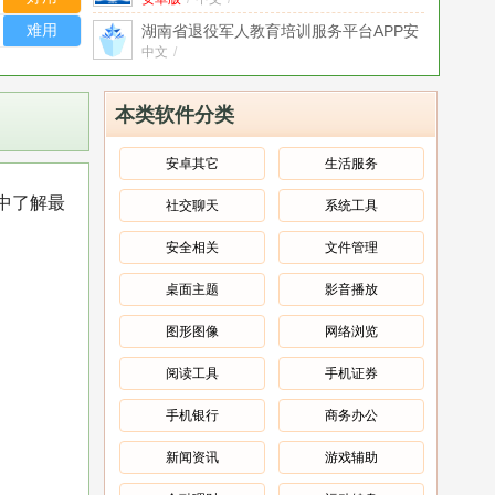
卓版
难用
湖南省退役军人教育培训服务平台APP安
卓正式版
中文
/
v1.1.0最新版
湖南省退役军人教育培训服务平台官方版
安卓版
v1.1.0安卓版
/
中文
/
本类软件分类
进博士AI数字服务管家app官方正版
中文
v1.4.46最新版
/
安卓其它
生活服务
米脂智慧医保app官方最新版
v1.4.9安卓
中了解最
社交聊天
系统工具
版
安卓版
/
中文
/
香港城市售票网app官方最新版
安全相关
文件管理
(URBTIX)
中文
/
v1.5.5手机版
桌面主题
影音播放
Keeta美团外卖app官方最新版
v1.12.211
手机版
中文
/
图形图像
网络浏览
阅读工具
手机证券
手机银行
商务办公
新闻资讯
游戏辅助