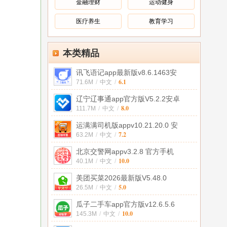
金融理财
运动健身
医疗养生
教育学习
本类精品
讯飞语记app最新版v8.6.1463安
6.1
71.6M
/
中文
/
辽宁辽事通app官方版V5.2.2安卓
8.0
111.7M
/
中文
/
运满满司机版appv10.21.20.0 安
7.2
63.2M
/
中文
/
北京交警网appv3.2.8 官方手机
10.0
40.1M
/
中文
/
美团买菜2026最新版V5.48.0
5.0
26.5M
/
中文
/
瓜子二手车app官方版v12.6.5.6
10.0
145.3M
/
中文
/