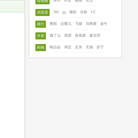
快手
抖音
微视
火山
短视频
360
qq
微软
谷歌
UC
浏览器
携程
去哪儿
飞猪
马蜂窝
途牛
旅行
饿了么
美团
肯德基
麦当劳
外卖
唯品会
淘宝
京东
天猫
苏宁
购物