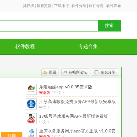
排行榜
|
最新更新
|
下载排行
|
软件分类
|
软件专题
|
软件发布
搜索
软件教程
专题合集
报错
转帖到论坛
聊友分享
乐陵融媒app
v0.0.35安卓版
安卓版
/
中文
/
江苏高速救援免费服务APP最新版安卓版
中文
v6.2.20手机版
/
17账号游戏服务网APP最新版免费版
中文
v1.0.2手机版
/
重庆水务服务网厅app官方正版
v1.0.0安
好用
安卓版
/
中文
/