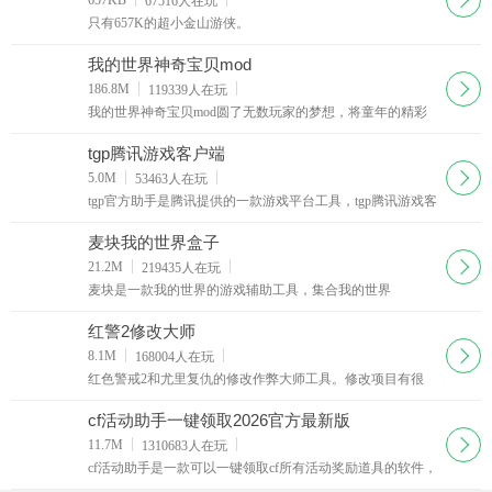
67516
人在玩
只有657K的超小金山游侠。
我的世界神奇宝贝mod
下载
186.8M
119339
人在玩
我的世界神奇宝贝mod圆了无数玩家的梦想，将童年的精彩
记忆——宠物小精灵移植到了minecraft的世界中，我的世界
神奇宝贝mod玩家可以通过精灵球的方法来捕捉神奇宝贝
tgp腾讯游戏客户端
们，训练调教宝贝让它们更加强力。
下载
5.0M
53463
人在玩
tgp官方助手是腾讯提供的一款游戏平台工具，tgp腾讯游戏客
户端可以扫描你电脑中所有腾讯旗下的网络游戏并以列表的
方式呈现出来，用户可以通过这个平台快速登录游戏不需要
麦块我的世界盒子
每次登录都输入密码选区之类的操作了。这个平台不仅给玩
下载
21.2M
219435
人在玩
家提供了更方便的游戏管理方式
麦块是一款我的世界的游戏辅助工具，集合我的世界
minecraft各类资源，轻松管理mod，材质包，皮肤等，并且提
供大量我的世界服务器信息，让玩家能快速输入指令，还能
红警2修改大师
在专属社区里面找到玩家一起交流游戏！它还为不同玩家提
下载
8.1M
168004
人在玩
供个性化服务，帮助玩家迅速成长和进步！
红色警戒2和尤里复仇的修改作弊大师工具。修改项目有很
多：联网模式1.地图全开：打开雷达和间谍卫星，关闭游戏
中的战争迷雾，可以看到裂缝产生器下的内容。2.随处建
cf活动助手一键领取2026官方最新版
造：可以把建筑建造到地图上的各个角
下载
11.7M
1310683
人在玩
cf活动助手是一款可以一键领取cf所有活动奖励道具的软件，
cf穿越火线的玩家朋友们通过这款软件就可以一次性的领取4