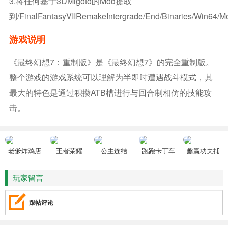
3.将任何基于3DMigoto的mod提取
到/FinalFantasyVIIRemakeIntergrade/End/Binaries/Win64/
游戏说明
《最终幻想7：重制版》是《最终幻想7》的完全重制版。
整个游戏的游戏系统可以理解为半即时遭遇战斗模式，其
最大的特色是通过积攒ATB槽进行与回合制相仿的技能攻
击。
老爹炸鸡店
王者荣耀
公主连结
跑跑卡丁车
趣赢功夫捕
HD
鱼
玩家留言
跟帖评论