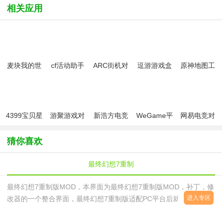
相关应用
麦块我的世
cf活动助手
ARC街机对
逗游游戏盒
原神地图工
界盒子
一键领取
战平台拳皇
具-全资源互
2026官方最
97-98
动地图【4.7
新版
诺思托伊区/
旧日之海地
图】
4399宝贝星
游聚游戏对
新浩方电竞
WeGame平
网易电竞对
球客户端官
战平台
平台
台
战平台
方版
猜你喜欢
最终幻想7重制
最终幻想7重制版MOD，本界面为最终幻想7重制版MOD，补丁，修
进入专区
改器的一个整合界面，最终幻想7重制版适配PC平台后就会有这些产
物的出现，如果您已经在PS平台上体验了这款游戏，那么不妨试试