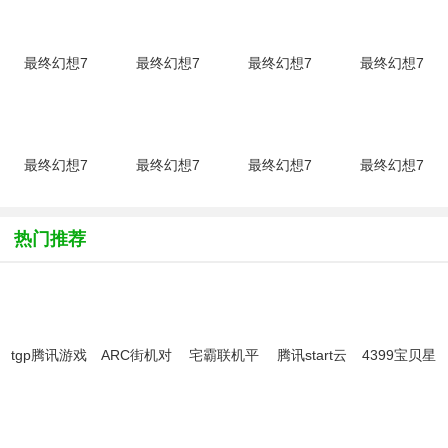
打上各种MOD后的版本，相信能体验到不一样的乐趣。想要获取最
终幻想7重制版MOD资源补丁的朋友们可以在这里尽情挑选哦~
最终幻想7
最终幻想7
最终幻想7
最终幻想7
重制版禁用
重制版
重制版自选
重制版动态
DOF和模
ReShade
章节和难度
分辨率禁用
糊特效
真实画面质
存档绿色版
补丁绿色版
MOD绿色
感MOD绿
版
色版
最终幻想7
最终幻想7
最终幻想7
最终幻想7
重制版
重制版克劳
重制版修改
重制版存档
steam版修
德蓝黑色公
器
修改器绿色
改器(更新
主长裙
+4v1.0.8.12
版
热门推荐
2)v1.0
MOD绿色
绿色版
peizhaochen
版
版
tgp腾讯游戏
ARC街机对
宅霸联机平
腾讯start云
4399宝贝星
客户端
战平台拳皇
台
游戏平台pc
球客户端官
97-98
版客户端
方版