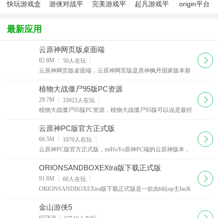
快玩游戏盒
游侠对战平
完美游戏平
起凡游戏平
origin平台
台
台PGP
台2022官方
版
最新应用
云原神网页版桌面端
下载
82.8M
50
人在玩
云原神网页版桌面端，云原神网页版是原神枫丹国家版本新
推出的一个桌面端口，相比于普通的云原神版本，云原神网
页版拥有无需下载，直接点击即可游玩的有点，真正
植物大战僵尸95版PC资源
下载
29.7M
33923
人在玩
植物大战僵尸95版PC资源，植物大战僵尸95版可以说是最经
典的一个版本了，画面也很精湛，植物和僵尸的造型看起来
更加舒适。植物大战僵尸95版本对PC要求不高，基本
云原神PC版官方正式版
下载
66.5M
1070
人在玩
云原神PC版官方正式版，miHoYo原神PC端的云原神版本，
相比于正规的原神PC端，云版本拥有体积下，无需下载数据
包，体验更加流畅等优点，当然对玩家们的网络环境配
ORIONSANDBOXEXtra版下载正式版
下载
91.6M
60
人在玩
ORIONSANDBOXEXtra版下载正式版是一款由b站up主IucK
星落自制的电脑端猎户座沙盒游戏，体验创造模式和生存模
式，挑战精彩的mc玩法，非常出色，探索世界，组建自己
金山游侠5
下载
657KB