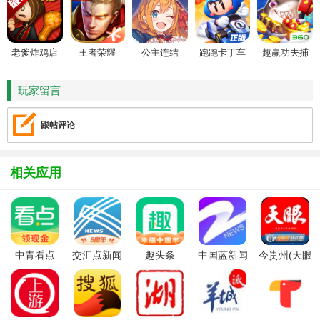
老爹炸鸡店
王者荣耀
公主连结
跑跑卡丁车
趣赢功夫捕
HD
鱼
玩家留言
跟帖评论
相关应用
中青看点
交汇点新闻
趣头条
中国蓝新闻
今贵州(天眼
app
app
新闻app)