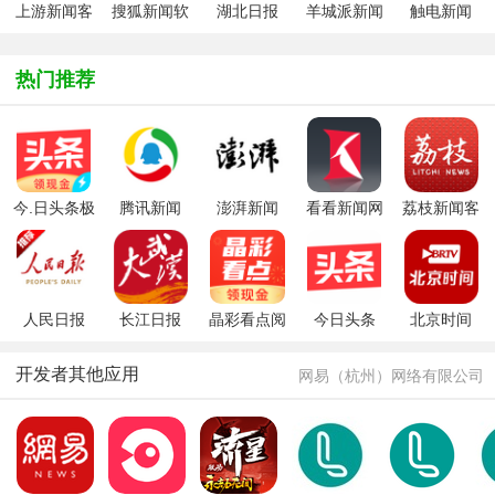
上游新闻客
搜狐新闻软
湖北日报
羊城派新闻
触电新闻
户端
件
app
客户端
app官方下
载2026最新
热门推荐
版
今.日头条极
腾讯新闻
澎湃新闻
看看新闻网
荔枝新闻客
速版（头条
2026最新版
户端
搜索极速
版）客户端
人民日报
长江日报
晶彩看点阅
今日头条
北京时间
app最新版
app
读赚钱
app
app
本
开发者其他应用
网易（杭州）网络有限公司