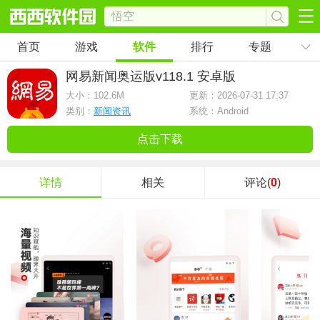
首页
游戏
软件
排行
专题
网易新闻奥运版
v118.1 安卓版
大小：
102.6M
更新：2026-07-31 17:37
类别：
新闻资讯
系统：Android
点击下载
详情
相关
评论(
0
)