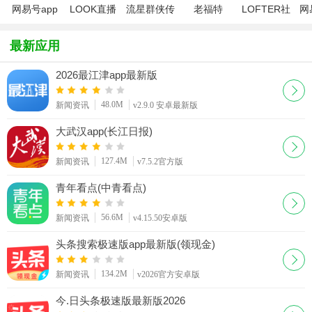
网易号app
LOOK直播
流星群侠传
老福特
LOFTER社
网
(音乐人演
手游版
lofter
区app2026
L
艺平台)
全新版官方
最新应用
下载
2026最江津app最新版
48.0M
新闻资讯
v2.9.0 安卓最新版
大武汉app(长江日报)
127.4M
新闻资讯
v7.5.2官方版
青年看点(中青看点)
56.6M
新闻资讯
v4.15.50安卓版
头条搜索极速版app最新版(领现金)
134.2M
新闻资讯
v2026官方安卓版
今.日头条极速版最新版2026