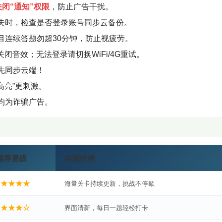
关闭“通知”权限
，防止广告干扰。
失时，检查是否登录账号同步云备份。
目连续答题勿超30分钟，防止视疲劳。
关闭音效；无法登录请切换WiFi/4G重试。
先同步云端！
高亮”更刺激。
均为诈骗广告。
推荐星级
功能优势
★★★★★
海量关卡持续更新，挑战不停歇
★★★★☆
界面清新，每日一题轻松打卡