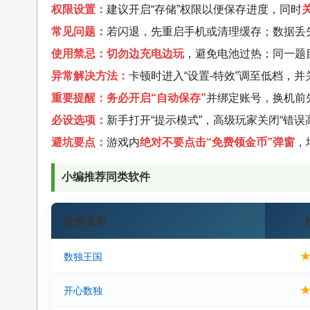
权限设置：
建议开启“存储”权限以便保存进度，同时
常见问题：
若闪退，先重启手机或清理缓存；数据丢
使用禁忌：
切勿边充电边玩
，避免电池过热；同一题
异常解决方法：
卡顿时进入“设置-特效”调至低档，并
重要提醒：
务必开启“自动保存”
并绑定账号，换机前
必设选项：
新手打开“提示模式”，高级玩家关闭“错误
避坑要点：
游戏内
绝对不要点击“免费领金币”弹窗
，
小编推荐同类软件
软件名称
数独王国
开心数独