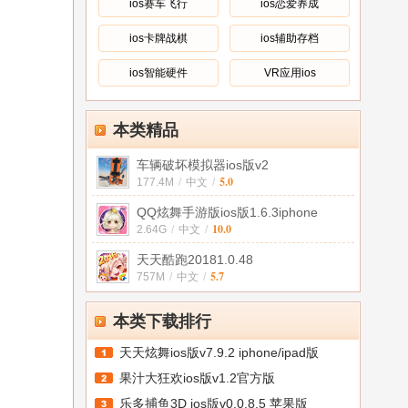
ios赛车飞行
ios恋爱养成
ios卡牌战棋
ios辅助存档
ios智能硬件
VR应用ios
本类精品
车辆破坏模拟器ios版v2
5.0
177.4M
/
中文
/
QQ炫舞手游版ios版1.6.3iphone
10.0
2.64G
/
中文
/
天天酷跑20181.0.48
5.7
757M
/
中文
/
本类下载排行
天天炫舞ios版v7.9.2 iphone/ipad版
果汁大狂欢ios版v1.2官方版
乐多捕鱼3D ios版v0.0.8.5 苹果版