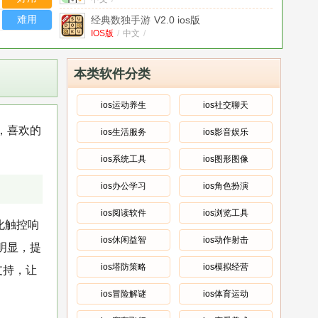
难用
经典数独手游
V2.0 ios版
IOS版
/
中文
/
android经典数独
1.1.054最新版
中文
/
本类软件分类
指尖决斗家九游版
v1.5安卓版
安卓版
/
中文
/
ios运动养生
ios社交聊天
指尖决斗家(勇者之路)
v1.5安卓版
，喜欢的
ios生活服务
ios影音娱乐
安卓版
/
中文
/
数独2020红包版
v0.0.1安卓版
ios系统工具
ios图形图像
安卓版
/
中文
/
ios办公学习
ios角色扮演
指尖打印机
v1.3.0安卓版
安卓版
/
中文
/
ios阅读软件
ios浏览工具
化触控响
ios休闲益智
ios动作射击
明显，提
ios塔防策略
ios模拟经营
支持，让
ios冒险解谜
ios体育运动