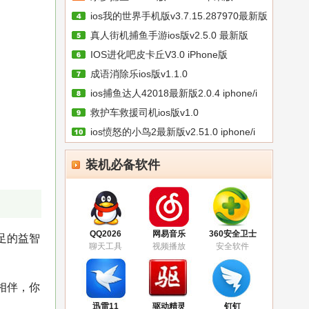
ios我的世界手机版v3.7.15.287970最新版
真人街机捕鱼手游ios版v2.5.0 最新版
IOS进化吧皮卡丘V3.0 iPhone版
成语消除乐ios版v1.1.0
ios捕鱼达人42018最新版2.0.4 iphone/i
救护车救援司机ios版v1.0
ios愤怒的小鸟2最新版v2.51.0 iphone/i
装机必备软件
QQ2026
网易音乐
360安全卫士
足的益智
聊天工具
视频播放
安全软件
相伴，你
迅雷11
驱动精灵
钉钉