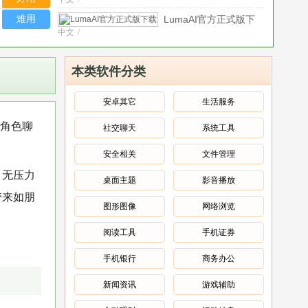
v1.0.2全新版
难用
LumaAI官方正式版下
中文
/
载
v0.5.7
节奏盒子that
中文
/
girl模组下载最
本类软件分类
新版
v9.9.9
节奏盒子The
中文
/
Hotel模组安卓版
安卓其它
生活服务
v0.5.7
RoleMasterAI安卓版
i角色聊
社交聊天
系统工具
中文
/
下载
v1.4.2最新版
Stellaris X器软件
安全相关
文件管理
免费版
/
中文
/
官方正版下载
、无压力
v86.0.05免费版
桌面主题
影音播放
SeadanceAI安卓版
带来如朋
中文
/
官方下载
v1.0.3最
图形图像
网络浏览
新版
阅读工具
手机证券
手机银行
商务办公
新闻资讯
游戏辅助