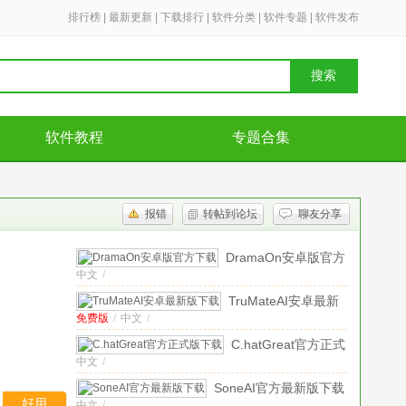
排行榜
|
最新更新
|
下载排行
|
软件分类
|
软件专题
|
软件发布
搜索
软件教程
专题合集
报错
转帖到论坛
聊友分享
DramaOn安卓版官方
中文
/
下载
v1.3.1最新版
TruMateAI安卓最新
免费版
/
中文
/
版下载
v4.50.265免
费版
C.hatGreat官方正式
中文
/
版下载
v1.1.5最新
版
SoneAI官方最新版下载
好用
中文
/