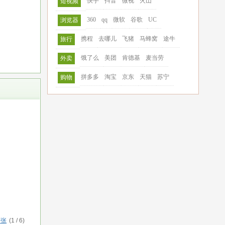
快手
抖音
微视
火山
短视频
360
qq
微软
谷歌
UC
浏览器
携程
去哪儿
飞猪
马蜂窝
途牛
旅行
饿了么
美团
肯德基
麦当劳
外卖
拼多多
淘宝
京东
天猫
苏宁
购物
一张
(
1
/
6
)