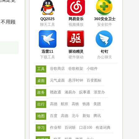
QQ2025
网易音乐
360安全卫士
，不用顾
聊天工具
视频播放
安全软件
迅雷11
驱动精灵
钉钉
下载工具
硬件驱动
办公聊天
谷歌商店
谷歌框架
小组件
工具
元气桌面
悬浮时钟
百变图标
桌面
赣政通
湘易办
皖事通
浙里办
政务
高德
航班
高铁
铁路
美团
出行
百度
高德
北斗
新知
腾讯
地图
作业帮
百词斩
口语100
有道词典
学习