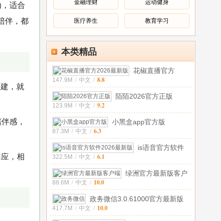
金融理财
运动健身
动，适合
陪伴，都
医疗养生
教育学习
本类精品
花椒直播官方
8.8
147.9M
/
中文
/
2026最新版v9.8.2
创建，就
陌陌2026官方正版
9.2
123.9M
/
中文
/
v9.16.2官方版
陪伴感，
小黑盒app官方版
6.3
87.3M
/
中文
/
v1.3.339安卓版
is语音官方软件
回应，相
6.1
322.5M
/
中文
/
2026最新版v4.1
绿洲官方最新版客户
10.0
88.6M
/
中文
/
端5.7.5 安
政务微信3.0.61000官方最新版
10.0
417.7M
/
中文
/