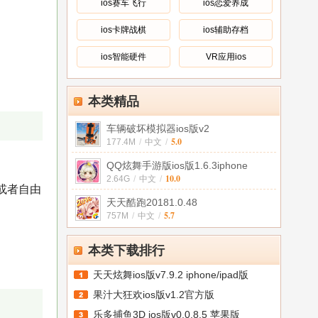
ios赛车飞行
ios恋爱养成
ios卡牌战棋
ios辅助存档
ios智能硬件
VR应用ios
本类精品
车辆破坏模拟器ios版v2
5.0
177.4M
/
中文
/
QQ炫舞手游版ios版1.6.3iphone
10.0
2.64G
/
中文
/
或者自由
天天酷跑20181.0.48
5.7
757M
/
中文
/
本类下载排行
天天炫舞ios版v7.9.2 iphone/ipad版
果汁大狂欢ios版v1.2官方版
乐多捕鱼3D ios版v0.0.8.5 苹果版