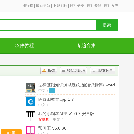
排行榜
|
最新更新
|
下载排行
|
软件分类
|
软件专题
|
软件发布
搜索
软件教程
专题合集
报错
转帖到论坛
聊友分享
法律基础知识测试题(法治知识测评)
word
题库
中文
/
陈百加教育app
1.7
中文
/
我的小钢琴APP
v1.0.7 安卓版
安卓版
/
中文
/
预习王
v5.6.36
好用
中文
/