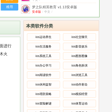
难用
梦之队精英教育
v1.13安卓版
安卓版
/
中文
/
精锐教育佳学慧APP
v1.1.36 安卓版
安卓版
/
中文
/
本类软件分类
vipthink豌豆思维APP
2.9.3 官方版
官方版
/
中文
/
ios运动养生
ios社交聊天
成都高新区锦晖小学
v1.2 安卓版
面进行
ios生活服务
ios影音娱乐
安卓版
/
中文
/
木火
暑假计划(课程培训) APP
v3.01 安卓版
ios系统工具
ios图形图像
安卓版
/
中文
/
ios办公学习
ios角色扮演
爱看宝宝家长
v2.2.1
中文
/
ios阅读软件
ios浏览工具
ios休闲益智
ios动作射击
ios塔防策略
ios模拟经营
ios冒险解谜
ios体育运动