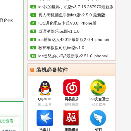
ios我的世界手机版v3.7.15.287970最新版
真人街机捕鱼手游ios版v2.5.0 最新版
怪的火
IOS进化吧皮卡丘V3.0 iPhone版
成语消除乐ios版v1.1.0
ios捕鱼达人42018最新版2.0.4 iphone/i
救护车救援司机ios版v1.0
ios愤怒的小鸟2最新版v2.51.0 iphone/i
装机必备软件
QQ2026
网易音乐
360安全卫士
聊天工具
视频播放
安全软件
点击查看
迅雷11
驱动精灵
钉钉