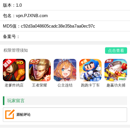
版本：1.0
包名：vpn.PJXNB.com
MD5值：c92d3a048605cadc38e35ba7aa0ec97c
备案号：
权限管理须知
点击查看
老爹炸鸡店
王者荣耀
公主连结
跑跑卡丁车
趣赢功夫捕
HD
鱼
玩家留言
跟帖评论