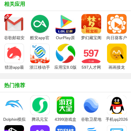
相关应用
谷歌邮箱安
酷安app官
OurPlay原
梦幻藏宝阁
向日葵客户
卓客户端
方版本
谷歌空间
app
端手机版
app
猎游app最
浙江移动手
应用宝8.0版
597人才网
画画接龙
新版本
机营业厅
本2025官方
（597直
app
免费版
聘）app个
热门推荐
人版
Dolphin模拟
腾讯元宝
4399游戏盒
谷歌卫星地
手机qq2026
器安卓版汉
app官方下
安全版
图google
最新版
化版
载2026最新
earth下载