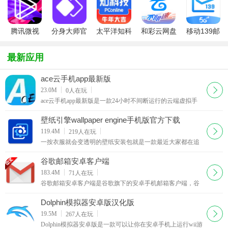
版
2026最新版
腾讯微视
分身大师官
太平洋知科
和彩云网盘
移动139邮
app
方版
技app官方
(中国移动云
箱
客户端
盘)
最新应用
ace云手机app最新版
下载
23.0M
0
人在玩
ace云手机app最新版是一款24小时不间断运行的云端虚拟手
机软件。它支持在线运行云端游戏、虚拟多开，配合各种框
架模块使用。平台内置丰富云游戏，如王牌战争、王
壁纸引擎wallpaper engine手机版官方下载
下载
119.4M
219
人在玩
一按衣服就会变透明的壁纸安装包就是一款最近大家都在追
的动态壁纸软件--wallpaper壁纸引擎手机版，这个之前是pc端
的一个壁纸引擎，现在有超级厉害的玩家移植到手机上了
谷歌邮箱安卓客户端
下载
183.4M
71
人在玩
谷歌邮箱安卓客户端是谷歌旗下的安卓手机邮箱客户端，谷
歌Gmail邮箱支持国内手机号码注册，，Gmail是Google的免
费网络邮件服务。可以*保留重要的邮件、文件和图片
Dolphin模拟器安卓版汉化版
下载
19.5M
267
人在玩
Dolphin模拟器安卓版是一款可以让你在安卓手机上运行wii游