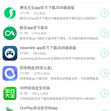
戏的模拟器，wiiu是任天堂新推出的HD家用游戏机，很多玩
家对这个平台的游戏非常感兴趣奈何没有闲钱去买游戏机。
腾讯元宝app官方下载2026最新版
下载
125.1M
35
人在玩
腾讯元宝app官方下载2026最新版是基于腾讯混元大模型的一
款ai应用，作为一款全能ai助手，它集成了ai搜索、ai解析、ai
写作、ai绘画、ai翻译等诸多功能，无论是旅游、工作、学习
酷安app官方版本
还是生
下载
97.7M
2719
人在玩
酷安市场app下载官方版本终于来啦，作为国内最有特色的应
用市场门户，终于迎来了最新v12.0版本，在这个版本中不管
是应用界面还是应用功能都大有改变，用惯了老版本，大家
steamlink app官方下载2026最新版
初期可能不太适应。
下载
471KB
186
人在玩
steamlinkapp是在steam在近期推出的非常不错的串流系列软
件，现在你能在自己家的手机上完美体验到最棒的串流服
务，相信不少的小伙伴都会非常想体验下，赶紧下载最
阿里网盘(阿里云盘)
下载
153.0M
25792
人在玩
阿里网盘app下载安装，阿里推出的网盘业务，与百度网盘相
竞争，阿里网盘app为其手机客户端产品，阿里网盘拥有更高
的免费容量，更快的下载速度，并且网盘资源通用。
4399游戏盒安全版
下载
63.3M
29512
人在玩
4399游戏盒安全下载安装最新版本是4399手游中心推出的一
款手游客户端，其集游戏资讯、游戏搜索、游戏下载等媒体
资讯于一体，拥有超过10W款手游供你免费下载，还有大量
OurPlay原谷歌空间app