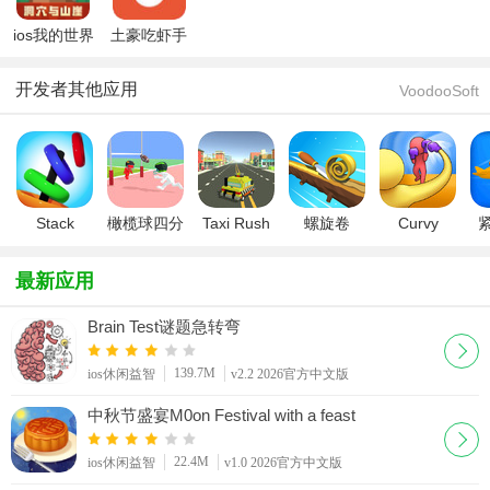
ios我的世界
土豪吃虾手
手机版
游
开发者其他应用
VoodooSoft
Stack
橄榄球四分
Taxi Rush
螺旋卷
Curvy
Merge 3D
卫保护
Spiral Roll
Punch
Quarterback
3D(橡皮拳
L
最新应用
Protect
击手)
Brain Test谜题急转弯
139.7M
ios休闲益智
v2.2 2026官方中文版
中秋节盛宴M0on Festival with a feast
22.4M
ios休闲益智
v1.0 2026官方中文版