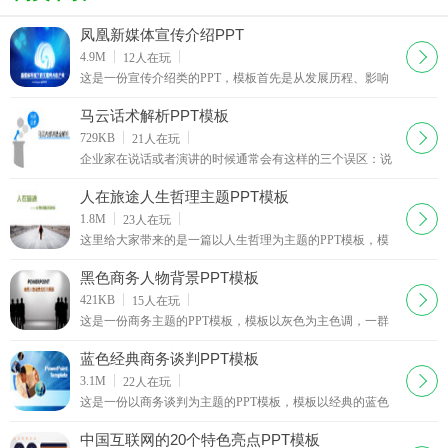
凤凰新媒体宣传介绍PPT
下载
4.9M
12
人在玩
这是一份宣传介绍类的PPT，模板首先是从发展历程、影响
力排名、等方面进行了一个系统而又全面的自我介绍。然后
开始对新媒体以及旗下的新媒体产品及其发展前景以图文并
马云话术解析PPT模板
茂的方式进行了详细的结束，详尽生动。该PPT可在制作产
下载
729KB
21
人在玩
品宣传介绍类的PPT时做个参考，有需要的朋
企业家在说话或者演讲的时候通常会有这样的三个误区：说
话不接地气，没有诚意；想法千头万绪，朝令夕改；空话套
话废话，言之无味。这样只会让员工觉得没有信赖感，乏
人在旅途人生哲理主题PPT模板
味，无所适从，所以说学习话术还是很有必要的。本模板是
下载
1.8M
23
人在玩
由西西为大家整理的马云话术解析PPT模板，
这里给大家带来的是一篇以人生哲理为主题的PPT模板，模
板以一张行走在道路上的人的图片作为封面背景，点出了人
在旅途这个主题。模板随后又以图文互相结合的形式向我们
黑色商务人物背景PPT模板
讲解了一个人心智成熟的过程是怎样的。模板非常适合人生
下载
421KB
15
人在玩
哲理类的PPT，有需要的朋友快来下载吧。
这是一份商务主题的PPT模板，模板以灰色为主色调，一群
黑色剪影的商务人士站在灯光下，给人以十分浓郁的商务气
息，搭配上模板中的精美3D立体图表，实在是制作商务PPT
蓝色经典商务谈判PPT模板
的首选模板。还在等什么？快来下载吧！ 商务礼仪商务礼仪
下载
3.1M
22
人在玩
是商务人员与客户交往的行为规范。礼仪
这是一份以商务谈判为主题的PPT模板，模板以经典的蓝色
作为整篇模板的主色调，几张象征着商务谈判的图片作为背
景图片。模板采用带有3D立体效果的图表，可以给PPT的观
中国互联网的20个特色亮点PPT模板