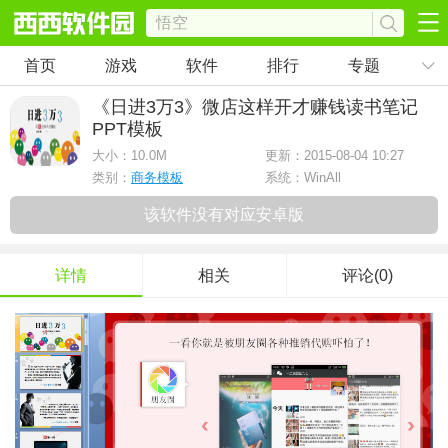
首页
游戏
软件
排行
专题
《日进3万3》微店这样开才赚钱读书笔记
PPT模板
大小：
10.0M
更新：2015-08-04 10:27
类别：
商务模板
系统：WinAll
该软件没有对应安卓版
详情
相关
评论(0)