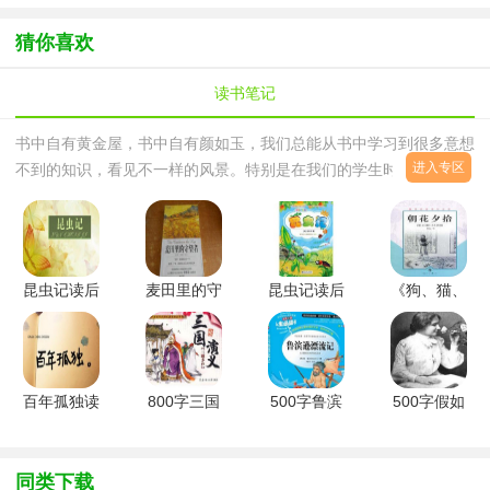
务谈判PPT
生哲理主题
宣传介绍
析PPT模板
爱你情人节
模板
PPT模板
PPT
表白PPT模
猜你喜欢
板
读书笔记
书中自有黄金屋，书中自有颜如玉，我们总能从书中学习到很多意想
进入专区
不到的知识，看见不一样的风景。特别是在我们的学生时代，不仅是
教科书，更要涉及各种各样的课外书籍，不仅要读，还要学会做读书
笔记。我们读再多，不做读书笔记，没有读后感，也相当于白读，做
读书笔记的过程就相当于仔细品读的过程，而不是一目十行的略读。
本合集是由西西为大家整理的读书笔记合集，欢迎有需要的朋友前来
昆虫记读后
麦田里的守
昆虫记读后
《狗、猫、
下载。读书笔记怎么写？读书笔记是人们在读
感400字
望者读后感
感（5篇）
鼠》读后感
\500字\600
（3篇）
范文
字篇合集
百年孤独读
800字三国
500字鲁滨
500字假如
后感范文
演义读后感
逊漂流记读
给我三天光
范文
后感范文
明读后感范
文（5篇）
同类下载