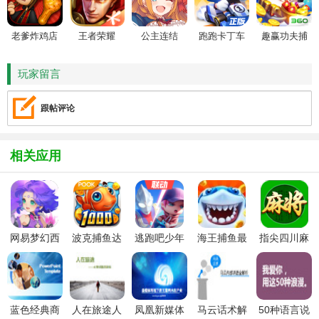
老爹炸鸡店
王者荣耀
公主连结
跑跑卡丁车
趣赢功夫捕
HD
鱼
玩家留言
跟帖评论
相关应用
网易梦幻西
波克捕鱼达
逃跑吧少年
海王捕鱼最
指尖四川麻
游手游
人千炮版
九游版最新
新版官方正
将app最新
2022微信版
版
版
版
本
蓝色经典商
人在旅途人
凤凰新媒体
马云话术解
50种语言说