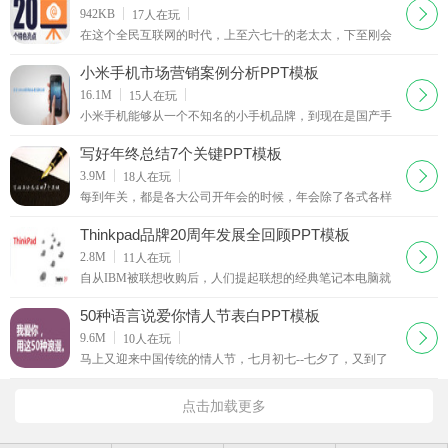
众更为直观的展示想要表达的观点，看的也非常的舒服。本
下载
942KB
17
人在玩
模板适用于各类商务会谈的PPT的制作，有需
在这个全民互联网的时代，上至六七十的老太太，下至刚会
走路的孩童，基本上都接触过互联网，相较于十年前，电脑
还是个稀奇玩意，现在，电脑也都成了必备品，企业家也都
小米手机市场营销案例分析PPT模板
越来越打起了互联网的主意，电商平台也在一步步壮大。本
下载
16.1M
15
人在玩
模板是由西西为大家整理的中国互联网的2
小米手机能够从一个不知名的小手机品牌，到现在是国产手
机的龙头老大，可以说是和它的营销方法分不开的，可以
说，是小米品牌开创了“饥饿营销”的先河，每次只要有新产
写好年终总结7个关键PPT模板
品出来，就是争议与赞赏齐飞，可以说是关注度十足。小米
下载
3.9M
18
人在玩
手机主打高性价比，即以最低的价格买到最
每到年关，都是各大公司开年会的时候，年会除了各式各样
的奖品，还有一个重要的目的就是做年终总结，年终总结不
仅是自己过去一年成绩的总结，还是对下一年工作的期许与
Thinkpad品牌20周年发展全回顾PPT模板
计划，同时还要吸取他人的经验与教训，那么应该怎么写好
下载
2.8M
11
人在玩
一份年终总结呢？本模板是由西西为大家整
自从IBM被联想收购后，人们提起联想的经典笔记本电脑就
会想起thinkpad系列，1992年面市的ThinkPad 700C是IBM第
一台以ThinkPad命名的笔记本电脑，ThinkPad领导移动计算
50种语言说爱你情人节表白PPT模板
技术发展的历程从此开始。ThinkPad把卓越的技术与顾客价
下载
9.6M
10
人在玩
值进行了完美的结合，正是这种与IBM基本信
马上又迎来中国传统的情人节，七月初七--七夕了，又到了
花样虐狗的时候，情人节想不想给你的情人一份特别的惊喜
呢？或是给你暗恋的那个他/她？来试试这份PPT吧，本模板
点击加载更多
是由西西为大家整理的50种语言说爱你情人节表白PPT模
板，该PPT是教授了用50国语言说我爱你，送给