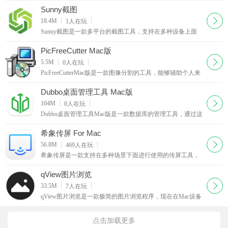
足个人对于图像放大的需求，如果你想要在本地上放大自
Sunny截图
下载
18.4M
1
人在玩
Sunny截图是一款多平台的截图工具，支持在多种设备上面
完成截图的内容，满足个人对于截图的需求，通过这款
Sunny截图来轻松的进行图片上面的截取，需要一款截图上
PicFreeCutter Mac版
下载
5.5M
0
人在玩
PicFreeCutterMac版是一款图像分割的工具，能够辅助个人来
进行图像上面的分割处理，支持多种方式的风格，个人可以
按照自身所需要的比例以及图像上面的方向从而来
Dubbo桌面管理工具 Mac版
下载
104M
0
人在玩
Dubbo桌面管理工具Mac版是一款数据库的管理工具，通过这
款Dubbo桌面管理工具Mac版来管理你自身的数据内容，让数
据库的管理变得更为的简单一些，满足个人对于数据
希象传屏 For Mac
下载
56.8M
469
人在玩
希象传屏是一款支持在多种场景下面进行使用的传屏工具，
这款传屏工具能够与一般的传屏工具所不同的是它需要软硬
件的搭配使用，这款软硬家的搭配能够更加确保传屏
qView图片浏览
下载
33.5M
7
人在玩
qView图片浏览是一款极简的图片浏览程序，现在在Mac设备
上面也能够使用的一款图片浏览程序，能够方便个人用户随
时的在自身的Mac设备上面浏览自己所喜欢的图片内容
点击加载更多