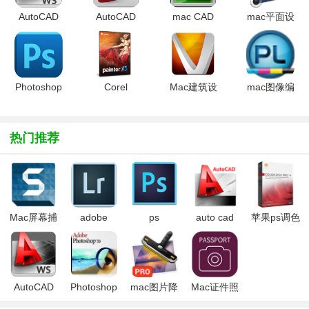
AutoCAD
AutoCAD
mac CAD
mac平面设
2011 for
2013 for
绘图软件
计软件
Mac中文完
mac汉化版
(MacDraft)v6.1.1
(CADintosh
整版
官方最新版
X)V8.1官
方最新版
Photoshop
Corel
Mac建筑设
mac图像编
cs5 mac版
Painter x3
计软件
辑软件
1.0 官方最
mac版
(vectorworks
(PhotoLine)v1
新版
v13.0.1.1111
2015)sp3
官方最新版
热门推荐
官方最新版
官方最新版
Mac屏幕捕
adobe
ps
auto cad
苹果ps调色
捉工具
lightroom
cc2017mac
2017 mac中
滤镜(Nik
(Snagit for
mac最新版
中文版
文版
Color Efex
mac)
pro)
AutoCAD
Photoshop
mac图片降
Mac证件照
2011 for
7 for Mac专
噪滤镜
制作