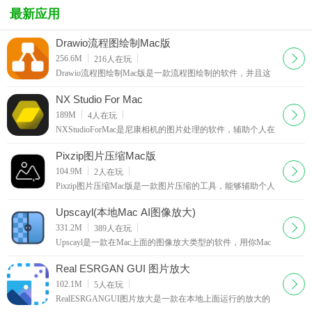
Mac
用
(Noiseless
(Face4pass)
最新应用
pro)
Drawio流程图绘制Mac版
下载
256.6M
216
人在玩
Drawio流程图绘制Mac版是一款流程图绘制的软件，并且这
是完全开源的一款软件，支持在多个平台上面进行使用，满
足用户在多个平台上面进行流程图上面的绘制的需求，
NX Studio For Mac
下载
189M
4
人在玩
NXStudioForMac是尼康相机的图片处理的软件，辅助个人在
Mac上面处理图片和相机的内容，通过这款NXStudioForMac
来随时的处理各种图片，完成视频上面的编辑，并且直
Pixzip图片压缩Mac版
下载
104.9M
2
人在玩
Pixzip图片压缩Mac版是一款图片压缩的工具，能够辅助个人
来完成对于图片内容上面的压缩，通过这款Pixzip图片压缩
Mac版来压缩自己的图片，满足个人用户对于图片上
Upscayl(本地Mac AI图像放大)
下载
331.2M
389
人在玩
Upscayl是一款在Mac上面的图像放大类型的软件，用你Mac
上面所自带的显卡以离线的方式来完成图像上面的放大，辅
助个人完成对于图像上面的处理，无需联网以离线的方
Real ESRGAN GUI 图片放大
下载
102.1M
5
人在玩
RealESRGANGUI图片放大是一款在本地上面运行的放大的
软件，能够在你自身的Mac设备上面完成图像上的放大，满