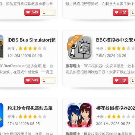
游，消防直升机模拟救援有着非常
新古风模拟经营游戏，在我是大东家手游中
面，玩家在游戏中将驾驶着直升
家将扮演主角穿越到古代扮演一名商人，经
1
1
速度来抵达受灾现场，整个游戏过
铺，扩大经营，成为京城第一首富，游戏就
刺激，使用直升机喷水完成救援的
拟商人日常，非常有意思，喜欢的朋友快来
IDBS Bus Simulator(超
BBC模拟器中文安
多金币)
推荐：
推荐：
101.9M / 2026-06-26
7.6M / 2026-06-26
BSBusSimulator(超多金币)是一款
推荐理由：
BBC模拟器中文安卓版是一款
拟游戏，在游戏中感觉像一个真正
意思的模拟新闻制造手游！大家可以在这款
我们将在全世界的道路上运送乘
中享受很多精彩的游戏内容！想要成为bbc
1
1
的巴士，并准备好通过运送您的乘
验胡说八道的乐趣吗？那就来试一试这款有
心的冒险。这款游戏的意义在于提
手游吧！游戏介绍：在游戏中，玩家将利用
粉末沙盒模拟器甜瓜版
樱花校园模拟器202
最新版
推荐：
推荐：
27.4M / 2026-06-25
309.1M / 2026-06-25
末沙盒模拟器甜瓜版，这是一款自
推荐理由：
樱花校园模拟器2026年最新版