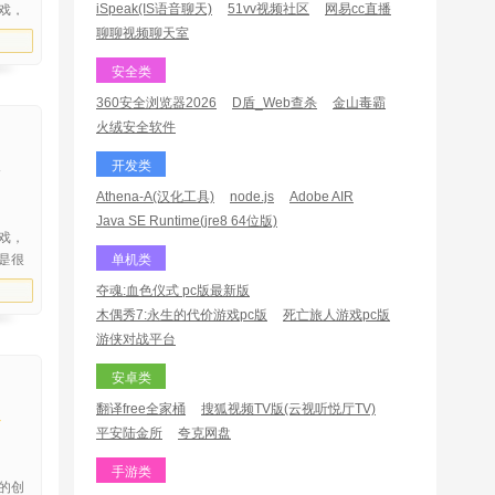
戏，
iSpeak(IS语音聊天)
51vv视频社区
网易cc直播
精英
聊聊视频聊天室
富有
安全类
华为
360安全浏览器2026
D盾_Web查杀
金山毒霸
火绒安全软件
开发类
Athena-A(汉化工具)
node.js
Adobe AIR
Java SE Runtime(jre8 64位版)
戏，
是很
单机类
伙伴
夺魂:血色仪式 pc版最新版
来试
木偶秀7:永生的代价游戏pc版
死亡旅人游戏pc版
兴宣
游侠对战平台
安卓类
翻译free全家桶
搜狐视频TV版(云视听悦厅TV)
平安陆金所
夸克网盘
手游类
的创