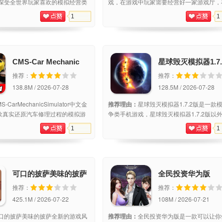
深受全世界玩家喜欢的模拟经营类
戏，在游戏中玩家需要经营好一家游戏厅，
古高清像素游戏场景画面打造，游
理管理金钱的同时更新游玩设备，增加游玩
1
1
娱乐模式可以选择，高度自由的玩
备，当店铺在这个街区开到最大的时候可以
界国际版中，玩家将扮演主角和小
他街区开分店，对这类游戏感兴趣的玩家赶
载
CMS-Car Mechanic
星球毁灭模拟器1.7.
Simulator中文金钱版
推荐：
推荐：
app
138.8M / 2026-07-28
128.5M / 2026-07-28
S-CarMechanicSimulator中文金
推荐理由：
星球毁灭模拟器1.7.2版是一款
一款真实还原汽车修理过程的模拟游
争类手机游戏，星球毁灭模拟器1.7.2版以
修理，喷漆，各种细节高度还原，
宇宙为背景，玩家将面对星球之间的战争和
1
1
材，体验各种汽车的修理过程。囊
灭，游戏画面较为暗黑，氛围比较紧张，玩
，无论是经典之作，还是独特的车
升级武器进行防御，或者进行破坏，玩法多
可口的披萨美味的披萨
全民投资华为版
推荐：
推荐：
425.1M / 2026-07-22
108M / 2026-07-21
口的披萨美味的披萨全新的游戏风
推荐理由：
全民投资华为版是一款可以让你