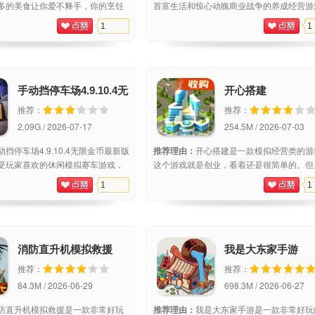
多的美食让你爱不释手，你的烹饪
首富生活和惊心动魄商业战争的养成经营游
做出来的食物就越美味，积累足够
把你的公司交给那些你通过猎头招募进来的
1
1
们可以建造自己的餐厅，极简的操
们，开展全新的项目，成为这个世界上，最
店铺收获多多。游戏介绍：一款模
的男人。全民投资华为版最新动态全民投资
手动挡停车场4.9.10.4无
开心搭建
限金币最新版本
推荐：
推荐：
2.09G / 2026-07-17
254.5M / 2026-07-03
动挡停车场4.9.10.4无限金币最新版
推荐理由：
开心搭建是一款模拟经营类的游
受玩家喜欢的休闲模拟赛车游戏，
这个游戏就是创业，看着还是很简单的。但
呈现，场景非常逼真，丰富的游戏玩
多玩家觉得有些困难，不知道这个过关的小
1
1
停车场解锁全车版中，玩家可以亲
们，只要看了游戏简介就能轻松的过关，就
动车完成停车目标，喜欢的朋友
试这个游戏吧。开心搭建最新动态我们很高
消防直升机模拟救援
我是大东家手游
推荐：
推荐：
84.3M / 2026-06-29
698.3M / 2026-06-27
防直升机模拟救援是一款非常好玩
推荐理由：
我是大东家手游是一款非常好玩