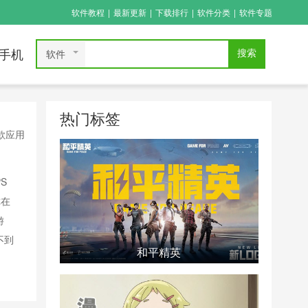
软件教程
|
最新更新
|
下载排行
|
软件分类
|
软件专题
软件
手机
搜索
热门标签
款应用
S
你在
游
不到
和平精英