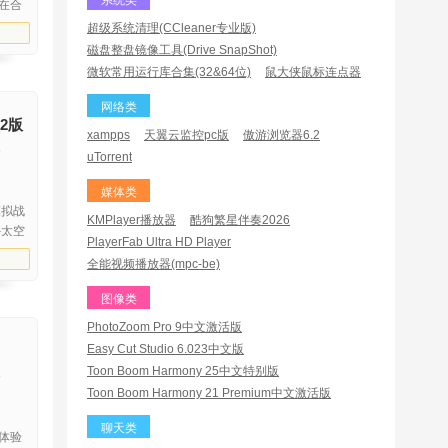
在合
设
超级系统清理(CCleaner专业版)
去其
磁盘整盘镜像工具(Drive SnapShot)
快下
微软常用运行库合集(32&64位)
鼠大侠鼠标连点器
网络类
2版
xampps
天翼云监控pc版
傲游浏览器6.2
uTorrent
媒体类
模拟战
KMPlayer播放器
酷狗繁星伴奏2026
外太空
PlayerFab Ultra HD Player
毁
全能视频播放器(mpc-be)
家可
样，
图像类
PhotoZoom Pro 9中文激活版
Easy Cut Studio 6.023中文版
Toon Boom Harmony 25中文特别版
Toon Boom Harmony 21 Premium中文激活版
聊天类
体验