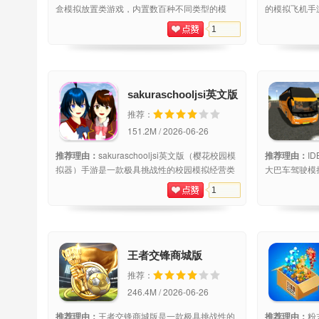
盒模拟放置类游戏，内置数百种不同类型的模
的模拟飞机手
板，可以自由搭配场景，建造你的小世界，暴力
简洁的游戏画
1
沙盒游戏可以带你体验一系列爽快暴力的
机，以最快的
程十分的紧张
挑
sakuraschooljsi英文版
（樱花校园模拟器）手
推荐：
游
151.2M / 2026-06-26
推荐理由：
sakuraschooljsi英文版（樱花校园模
推荐理由：
ID
拟器）手游是一款极具挑战性的校园模拟经营类
大巴车驾驶模
手机游戏，sakuraschooljsi英文版（樱花校园模
的巴士司机，
1
拟器）手游以日系校园生活模拟为核心，唯美的
客，选择最酷
游戏场景和动听音乐给你优质视听盛宴，玩家
客享受激动人
供
王者交锋商城版
推荐：
246.4M / 2026-06-26
推荐理由：
王者交锋商城版是一款极具挑战性的
推荐理由：
粉