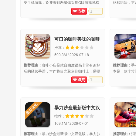
类手机游戏，欢迎来到恶魔镇采用Q版游戏风格
格和玩法，更
构建趣味冒险世界，丰富的游戏场景和游戏关卡
技术越强大，
1
给玩家无限趣味，玩家可自由布置自己的房间，
的金币后，我
按照喜好搭配放置，完成挑战获得更多的家居，
作模式，扩大
游
可口的咖啡美味的咖啡
原版2026最新版
推荐：
590.3M / 2026-07-18
推荐理由：
咖啡小店是款自由度很高非常有趣好
推荐理由：
手
玩的经营手游，本作将目光聚焦到咖啡上，需要
本是一款非常
玩家去制作各种好喝的咖啡，学会更多咖啡的制
3D引擎画面
1
作方法征服所有人!游戏亮点当你无聊的时候，你
法，在手动挡
可以在这里喝茶通过满足所有顾客的需求，你可
历体验驾驶手
暴力沙盒最新版中文汉
化版
推荐：
109.1M / 2026-07-01
推荐理由：
暴力沙盒最新版中文汉化版，暴力沙
推荐理由：
消