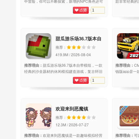
中冒险，你可以不断探索，新增的NPC角色还可
款非常经典的
以为玩家提供武器的详细信息，各种炫酷的武器
游戏，经典复
1
层出不穷，感兴趣的朋友快来下载吧。游
戏提供了多种
法，在我的世
甜瓜游乐场36.7版本自
带模组
推荐：
419.9M / 2026-08-04
推荐理由：
甜瓜游乐场36.7版本自带模组，一款
推荐理由：
CM
经典的沙盒题材的休闲模拟建造游戏，复古怀旧
钱版app是
风像素游戏场景呈现，游戏提供了丰富的游戏关
戏。从汽车的
1
卡，副本，简单的操作玩法，在甜瓜游乐场14.4
丰富的游戏题
版本自带模组中，玩家可以使用超多模组，打造
括了大量车型
款。
欢迎来到恶魔镇
推荐：
12.3M / 2026-07-27
推荐理由：
欢迎来到恶魔镇是一款趣味模拟经营
推荐理由：
可