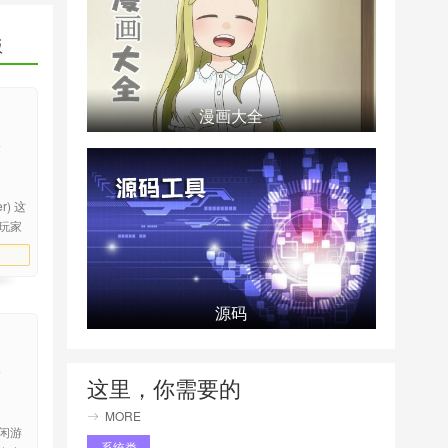
版
漫画大全
r) 这
玩家
即
改动
源码
这里，你需要的
MORE
闲游
系统类