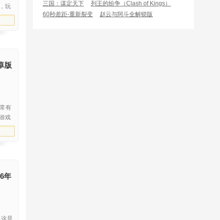
三国：谋定天下
列王的纷争（Clash of Kings）
，玩
60秒差距-重新裂变
赵云与阿斗全解锁版
营店
是模
下载
卓版
非常有
游戏
新闻体
趣的
上帝
6年
，这是