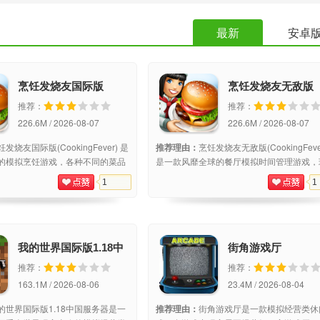
最新
安卓
烹饪发烧友国际版
烹饪发烧友无敌版
(Cooking Fever)
(Cooking Fever)
推荐：
推荐：
226.6M / 2026-08-07
226.6M / 2026-08-07
饪发烧友国际版(CookingFever) 是
推荐理由：
烹饪发烧友无敌版(CookingFeve
的模拟烹饪游戏，各种不同的菜品
是一款风靡全球的餐厅模拟时间管理游戏，
戏中获取的。精美的卡通风格，带
只需根据顾客的需求完成美食的制作与烹饪
1
1
食店的乐趣，只有细心地制作每一
可，可以参加各种比赛，乐趣十足。各种小
获得好评。游戏介绍：这款
和平衡性改进，让你的游戏体验更好。游戏
我的世界国际版1.18中
街角游戏厅
国服务器
推荐：
推荐：
163.1M / 2026-08-06
23.4M / 2026-08-04
的世界国际版1.18中国服务器是一
推荐理由：
街角游戏厅是一款模拟经营类休