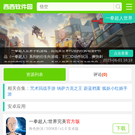
一拳超人世界
一拳超人世界手机游戏，由完美世界代理的经典动漫IP作
点击查看
品《一拳超人》系列的衍生向游戏，主打3D动作玩法，爽快刺
2023-06-01 16:18
激的招式组合等你来发掘。一拳超人世界还原了原作世界观，
玩家们可以控制喜欢的英雄角色击败怪人，挑战强敌。本站带
来一拳超人世界手游官方资源下载，喜欢一拳超人系列作品的
资源列表
评论
(0)
朋友们快来体验吧！
相关合集：
咒术回战手游
纳萨力克之王
蔚蓝档案
狐妖小红娘手
游
安卓应用
一拳超人:世界完美
官方版
下载
角色扮演 / 500KB / v1.0 安卓版