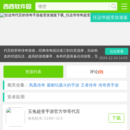
任达华超变攻速版
任达华代言的传奇手游超变攻速版下载是香港明星任达华
代言的所有传奇游戏，经典传奇战法道三职任意选择，自由热
点击查看
血的对战玩法，超高的游戏爆率，各种武器装备任你拾取，无
2024-12-24 14:55
限制的切磋对战活动，喜欢华哥的朋友快来下载任达华代言的
传奇手游超变攻速版。
资源列表
评论
(0)
相关合集：
凤凰传奇
最耐玩最火的手游
王者传奇
传奇类手游
安卓应用
玉兔超变手游官方华哥代言
下载
角色扮演 / 219M / v2.0