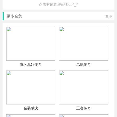
点击有惊喜,萌萌哒...^_^
更多合集
全部
贪玩原始传奇
凤凰传奇
金装裁决
王者传奇