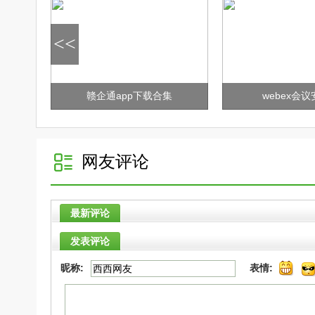
<<
/a>
赣企通app下载合集
webex会
网友评论
最新评论
发表评论
昵称:
表情: