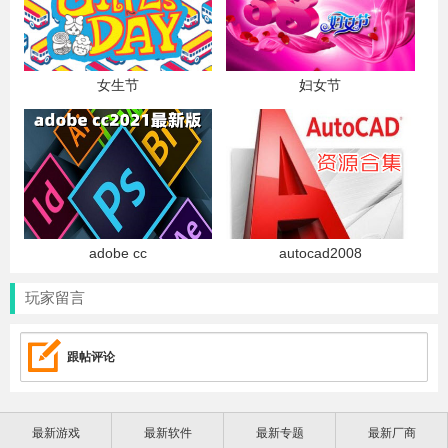
女生节
妇女节
adobe cc
autocad2008
玩家留言
跟帖评论
最新游戏
最新软件
最新专题
最新厂商