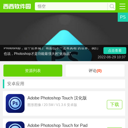
PS
photoshop下载电脑版下载，photoshop 系列从
photoshop6.0到photoshop CC各个版本绿色版，photoshop
cs6中文版下载，photoshop是目前全球使用最广泛的图像处理
软件，ps下载中文版免费在人们的日常生活以及设计师们的工
作中扮演了十分重要的角色。我们常说，因为有了
Photoshop，这个世界成了“有图也不一定有真相”的世界。我们
点击查看
也说，Photoshop才是功能最强大的“化妆品”。
2022-06-29 10:37
资源列表
评论
(0)
安卓应用
Adobe Photoshop Touch 汉化版
下载
图形图像 / 20.5M / V1.3.6 安卓版
Adobe Photoshop Touch for Pad