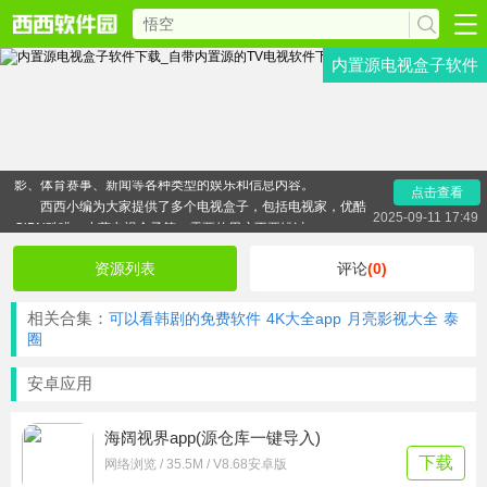
内置源电视盒子软件
内置源电视盒子软件是一款专为智能电视盒子设计的应用
程序，旨在提供丰富的电视节目和影视内容资源。通过该软
件，用户可以直接访问各种视频源，包括直播频道、点播服
务、高清影视等，确保用户能够便捷地享受包括电视剧、电
影、体育赛事、新闻等各种类型的娱乐和信息内容。
点击查看
西西小编为大家提供了多个电视盒子，包括电视家，优酷
2025-09-11 17:49
ClBN酷喵，小萱电视盒子等，需要的用户不要错过。
资源列表
评论
(0)
相关合集：
可以看韩剧的免费软件
4K大全app
月亮影视大全
泰
圈
安卓应用
海阔视界app(源仓库一键导入)
下载
网络浏览 / 35.5M / V8.68安卓版