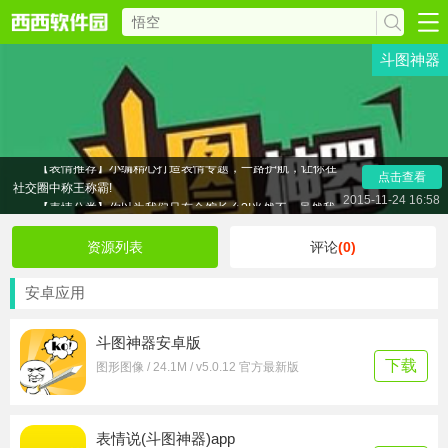
斗图神器
斗图神器下载2018特色：
【斗图功能】史上逼格最高、最挑衅、最无下限的社交方
式，是(rang)谁(ni)最后无图以对?
【表情推荐】小编精心打造表情专题，一路护航，让你在
点击查看
社交圈中称王称霸!
2015-11-24 16:58
【表情分类】你以为我们只有金馆长么?!当然不，虽然我
们专注金馆长20年,但是，这里不只有金馆长!还有金三胖、姚
明、雪姨、神烦狗等等~你可曾见过如此海量高逼格的表情?
资源列表
评论
(0)
【超赞功能】用过的表情何处找?我的功能版块里会默默保
存每个你抚(shi)摸(yong)过的表情，更有一键收藏功能!
安卓应用
斗图神器安卓版
下载
图形图像 / 24.1M / v5.0.12 官方最新版
表情说(斗图神器)app