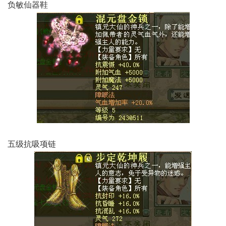
负敏仙器鞋
五级抗吸项链