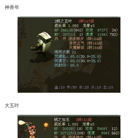
神兽年
大五叶