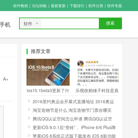
软件教程
|
论坛转帖
|
最新更新
|
下载排行
|
软件分类
|
软件专题
软件
搜索
手机
推荐文章
A+
ios10.1beta3更新了什
乐视收购锤子科技是真
么 苹果ios10.1beta3
的吗 乐视并购锤子真
2016里约奥运会开幕式直播地址 2016奥运
更新内容及升级方法一
的假的
会开幕式在哪看直播
淘宝造物节是什么 淘宝造物节门票在哪买
览
腾讯QQ认证空间怎么申请 腾讯QQ认证空
间的申请方法
更新iOS 8.0.1后“变砖” 、iPhone 6/6 Plus降
级修复攻略
苹果iOS 8系统正式版下载发布 iOS 8新功能