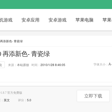
机游戏
安卓应用
安卓游戏
苹果电脑
苹果
0 再添新色- 青瓷绿
000 再添新色- 青瓷绿
A-
字体大小：
论
来源：
本站原创
时间：
2010/1/28 8:46:05
：
1314
评论：
1次
标签：
PSP
v1.8.7 官方免费版
立即下载
言：
英文
评分：
5.0