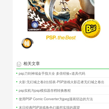
相关文章
psp刀剑神域金手指大全 多倍经验+道具代码
火影:无幻城之卷2出招表-PSP游戏火影忍者无幻城之卷出
招表
psp实机与psp模拟器存档转换教程
使用PSP Comic Converter为jpeg漫画切边的方法
末日经典PSP游戏角色们最想实现的愿望