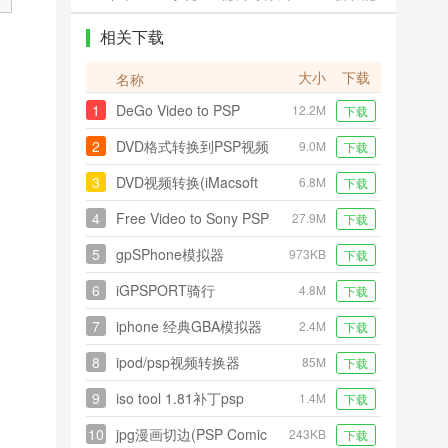
怎么升级
相关下载
大小
下载
名称
1
DeGo Video to PSP
12.2M
下载
Converter
2
DVD格式转换到PSP视频
9.0M
下载
工具(Bigasoft DVD to
3
DVD视频转换(iMacsoft
6.8M
下载
PSP Converter)
DVD to PSP Converter)
4
Free Video to Sony PSP
27.9M
下载
Converter索尼PSP视频转
5
gpSPhone模拟器
973KB
下载
换器
6
iGPSPORT骑行
4.8M
下载
7
iphone 经典GBA模拟器
2.4M
下载
gpSPhone
8
ipod/psp视频转换器
85M
下载
(RipBot264)
9
iso tool 1.81补丁psp
1.4M
下载
10
jpg漫画切边(PSP Comic
243KB
下载