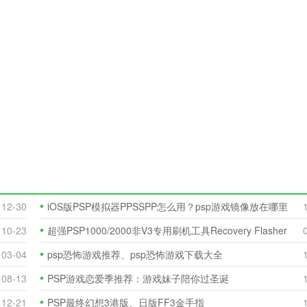
12-30
iOS版PSP模拟器PPSSPP怎么用？psp游戏镜像放在哪里
10-23
​超强PSP1000/2000非V3专用刷机工具Recovery Flasher
图文教
03-04
psp恐怖游戏推荐、psp恐怖游戏下载大全
08-13
PSP游戏恋爱季推荐：游戏妹子陪你过圣诞
12-21
PSP最终幻想3港版、日版FF3金手指