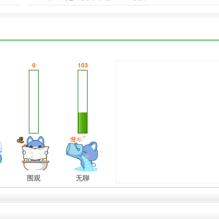
0
103
围观
无聊