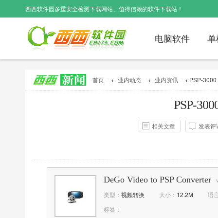
西西软件园
多重安全检测下载网站、值得信赖的软件下载站！
电脑软件
单
首页
→
业内动态
→
业内资讯
→ PSP-300
PSP-3
相关文章
发表评
作者：
不详
点击
DeGo Video to PSP Converter
类型：
视频转换
大小：
12.2M
语
标签：