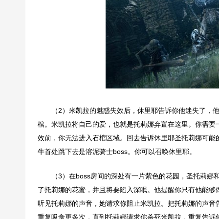
（2）米凯拉的魅惑失效后，休里耶告诉你他迷失了，
棺。米凯拉将自己的爱，也就是托莉娜弃置在这里。你需要
效前，你无法进入石棺区域。回去告诉休里耶圣托莉娜可能
牛首处跳下去是溶泥骑士boss。你可以召唤休里耶。
（3）在boss房间的深处有一片紫色的花园，圣托莉
了托莉娜的花蜜，并且将要陷入深眠。他提醒你只有他能够
听见托莉娜的声音，她请求你阻止米凯拉。把托莉娜的声音
重复吸食更多次，直到托莉娜请求你杀死米凯拉，重复告诉