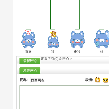
喜欢
顶
难过
囧
查看所有
(0)
条评论 >
最新评论
发表评论
昵称:
表情: