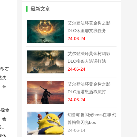
黑甲银边纹理MOD
最新文章
艾尔登法环黄金树之影
DLC休里耶支线任务
24-06-24
艾尔登法环黄金树幽影
DLC柳条人逃课打法
巨型石
24-06-24
惑失
艾尔登法环黄金树之影
，在
DLC拉塔恩盾戳流打
24-06-24
步吸食
幻兽帕鲁闪光boss在哪 幻
，会
兽帕鲁闪光bos
笑。
24-06-14
被休