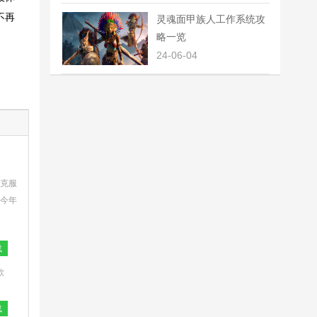
不再
灵魂面甲族人工作系统攻
略一览
24-06-04
克服
今年
起。还
载
款
之
载