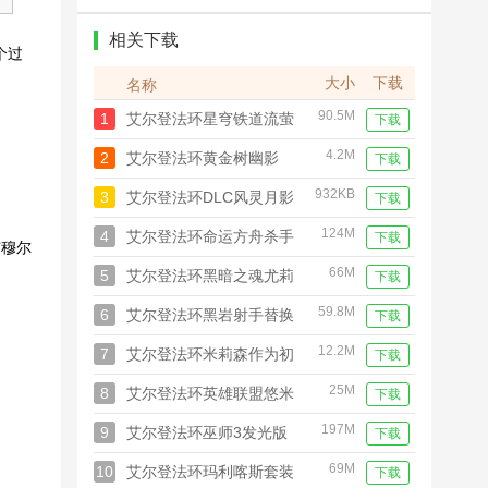
重臣特性对武将的影响
相关下载
个过
大小
下载
名称
90.5M
1
艾尔登法环星穹铁道流萤
下载
+武器+变身器MOD
4.2M
2
艾尔登法环黄金树幽影
下载
DLC存档
932KB
3
艾尔登法环DLC风灵月影
下载
修改器
124M
4
艾尔登法环命运方舟杀手
下载
与穆尔
套装MOD
66M
5
艾尔登法环黑暗之魂尤莉
下载
雅黑暗套装MOD
59.8M
6
艾尔登法环黑岩射手替换
下载
布莱泽套MOD
12.2M
7
艾尔登法环米莉森作为初
下载
始可选职业MOD
25M
8
艾尔登法环英雄联盟悠米
下载
成为武器士兵弩MOD
197M
9
艾尔登法环巫师3发光版
下载
湖之仙女大剑MOD
69M
10
艾尔登法环玛利喀斯套装
下载