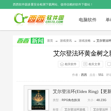
西西软件园
多重安全检测下载网站、值得信赖的软件下载站！
电脑软件
单
首页
→
游戏资讯
→
游戏攻略
→ 艾尔登法
艾尔登法环黄金树之
相关软件
相关文章
作者：
西西
点击：
551
评
艾尔登法环(Elden Ring)【更新1
类型：
RPG角色扮演
大小：
48.23G
标签：
艾尔登法环游戏
艾尔登法环