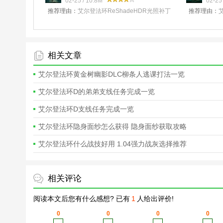
光照补丁绿色
02-25 / 10.8M
v1.
02-25 
推荐理由：
艾尔登法环ReShadeHDR光照补丁
推荐理由：
是专为艾尔登法环所打造的补丁，通过
超过好看的
ReShade的方式来为游戏提供更好的光照效果
捏脸数据,并
相关文章
艾尔登法环黄金树幽影DLC柳条人逃课打法一览
艾尔登法环D的弟弟支线任务完成一览
艾尔登法环D支线任务完成一览
艾尔登法环隐身面纱怎么获得 隐身面纱获取攻略
艾尔登法环什么战技好用 1.04强力战灰选择推荐
相关评论
阅读本文后您有什么感想? 已有
1
人给出评价!
0
0
0
0