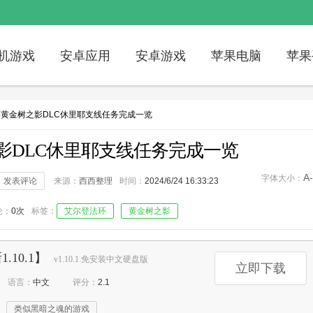
机游戏
安卓应用
安卓游戏
苹果电脑
苹果
环黄金树之影DLC休里耶支线任务完成一览
影DLC休里耶支线任务完成一览
A-
字体大小：
发表评论
来源：
西西整理
时间：
2024/6/24 16:33:23
论：
0次
标签：
艾尔登法环
黄金树之影
.10.1】
v1.10.1 免安装中文硬盘版
立即下载
语言：
中文
评分：
2.1
类似黑暗之魂的游戏