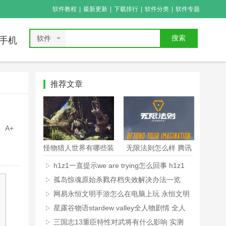
软件教程
|
最新更新
|
下载排行
|
软件分类
|
软件专题
软件
搜索
手机
推荐文章
A+
怪物猎人世界有哪些装
无限法则怎么样 腾讯
备 怪物猎人世界全道
无限法则好玩吗
h1z1一直提示we are trying怎么回事 h1z1
具装备一览
一直提示we are trying解决办法
孤岛惊魂原始杀戮存档失效解决办法一览
网易永恒文明手游怎么在电脑上玩 永恒文明
手游电脑版安装使用教程【图文】
星露谷物语stardew valley全人物剧情 全人
物角色剧情分析
三国志13重臣特性对武将有什么影响 实测