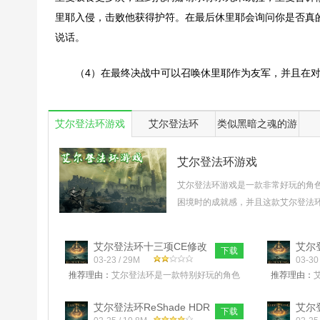
里耶入侵，击败他获得护符。在最后休里耶会询问你是否真
说话。
（4）在最终决战中可以召唤休里耶作为友军，并且在
艾尔登法环游戏
艾尔登法环
类似黑暗之魂的游
戏
艾尔登法环游戏
艾尔登法环游戏是一款非常好玩的角
困境时的成就感，并且这款艾尔登法
最火的一款PC游戏，将无可挑剔的
等什么呢，喜欢这款艾尔登法环游戏的
艾尔登法环十三项CE修改
艾尔登
下载
器v1.0 绿色
03-23 / 29M
中文
03-30
推荐理由：
艾尔登法环是一款特别好玩的角色
推荐理由：
扮演类型的游戏，在艾尔登法环十三项CE修改
演暗黑题材
器里面，用户可以设置基本的血量
未知的奇幻
艾尔登法环ReShade HDR
艾尔
下载