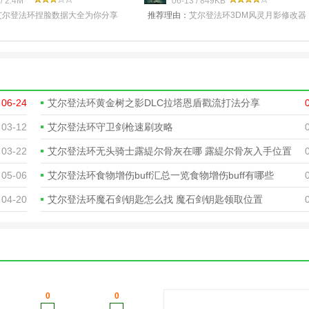
0 绿色版
/ 2.4M
V1.02-1.
06-13 / 849KB
艾尔登法环捏脸数据大全为你分享
推荐理由：
艾尔登法环3DM风灵月影修改器
女性捏脸数据以及各种霸气的男性
艾尔登法环3DM修改器推出，来自风灵月影
且本作的捏脸系统相当
作的艾尔登法环修改器资源，带您轻
06-24
艾尔登法环黄金树之影DLC拉塔恩盾戳流打法分享
03-12
艾尔登法环守卫剑枪速刷攻略
03-22
艾尔登法环无头骑士露緹尔骨灰在哪 露緹尔骨灰入手位置
05-06
艾尔登法环食物增伤buff汇总一览食物增伤buff有哪些
04-20
艾尔登法环魔石剑钥匙怎么找 魔石剑钥匙领取位置
0
0