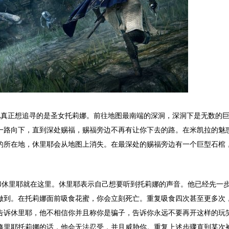
他真正想追寻的是圣女托莉娜。前往地图最南端的深洞，深洞下是无数的
一路向下，直到深处赐福，赐福旁边不再有让你下去的路。在米凯拉的魅
的所在地，休里耶会从地图上消失。在最深处的赐福旁边有一个巨型石棺
娜和休里耶就在这里。休里耶表示自己想要听到托莉娜的声音。他已经先一
做到。在托莉娜面前吸食花蜜，你会立刻死亡。重复吸食四次甚至更多次
告诉休里耶，他不相信你并且称你是骗子，告诉你永远不要再开这样的玩
修里耶托莉娜的话，他会无法忍受，并且威胁你。重复上述步骤直到某次