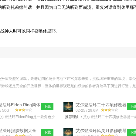
的听到托莉娜的话，并且因为自己无法听到而崩溃。重复对话直到休里耶
对战神人时可以同样召唤休里耶。
色扮演类型的游戏，走进辽阔的场景与地下迷宫探索未知，挑战困难重重的险境，享受
环游戏还是完全的开放世界，整体的世界观还是由权游的作者乔治马丁所进行打造，是
游戏性、奇妙的世界、令人难以置信的色调音乐和无与伦比的艺术指导完美地结合在一
玩家赶紧来西西下载吧！...
更多>>
法环Elden Ring简体
艾尔登法环二十四项修改器
下载
下
硬盘
 / 50G
中文版v1
02-25 / 29.6M
艾尔登法环EldenRing是一款角色扮
推荐理由：
艾尔登法环二十四项修改器是一
的游戏，在游戏中玩家将亲身经历
非常好用的修改器，是由宫崎英高和冰与火
世界，这款游戏将提供
歌的作者联手制作，今天小编为玩
登法环捏脸数据大全
艾尔登法环风灵月影修改器
下载
下