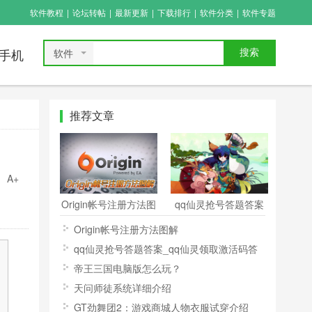
软件教程
|
论坛转帖
|
最新更新
|
下载排行
|
软件分类
|
软件专题
软件
搜索
手机
推荐文章
A+
Origin帐号注册方法图
qq仙灵抢号答题答案
解
_qq仙灵领取激活码答
Origin帐号注册方法图解
题答案
qq仙灵抢号答题答案_qq仙灵领取激活码答
题答案
帝王三国电脑版怎么玩？
天问师徒系统详细介绍
GT劲舞团2：游戏商城人物衣服试穿介绍