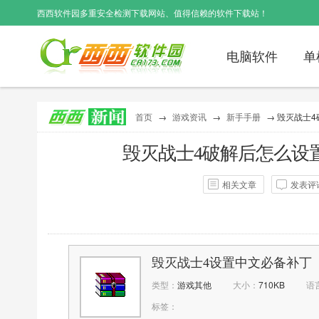
西西软件园
多重安全检测下载网站、值得信赖的软件下载站！
电脑软件
单
首页
→
游戏资讯
→
新手手册
→ 毁灭战士4
毁灭战士4破解后怎么设置
相关文章
发表评
作者：
西西
点击：
1032
毁灭战士4设置中文必备补丁
类型：
游戏其他
大小：
710KB
语
标签：