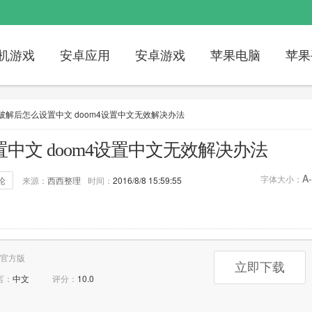
机游戏
安卓应用
安卓游戏
苹果电脑
苹果
破解后怎么设置中文 doom4设置中文无效解决办法
中文 doom4设置中文无效解决办法
A-
字体大小：
论
来源：
西西整理
时间：
2016/8/8 15:59:55
评论：
0次
标签：
毁灭战士4
doom4
官方版
立即下载
言：
中文
评分：
10.0