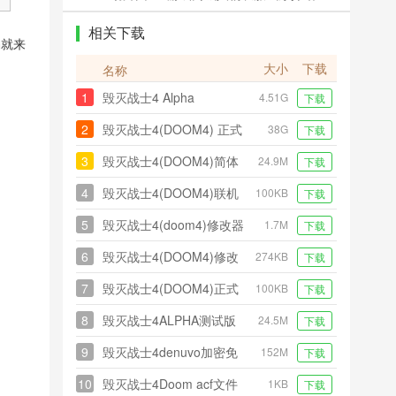
相关下载
编就来
大小
下载
名称
1
毁灭战士4 Alpha
4.51G
下载
2
毁灭战士4(DOOM4) 正式
38G
下载
版
3
毁灭战士4(DOOM4)简体
24.9M
下载
中文汉化补丁
4
毁灭战士4(DOOM4)联机
100KB
下载
补丁
5
毁灭战士4(doom4)修改器
1.7M
下载
+7
6
毁灭战士4(DOOM4)修改
274KB
下载
器+8
7
毁灭战士4(DOOM4)正式
100KB
下载
版单独免dvd补丁
8
毁灭战士4ALPHA测试版
24.5M
下载
汉化补丁
9
毁灭战士4denuvo加密免
152M
下载
dvd补丁
10
毁灭战士4Doom acf文件
1KB
下载