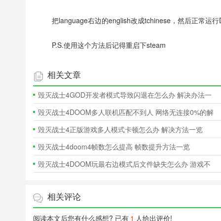
把language右边的english改成tchinese，然后正常运行D
P.S.使用这个方法后记得重启下steam
相关文章
毁灭战士4GOD开发者模式导致闪退在怎么办 解决办法一
览
毁灭战士4DOOM多人联机匹配不到人 网络无连接0%的解
决方法
毁灭战士4正版游戏多人模式卡顿怎么办 解决方法一览
毁灭战士4doom4帧数怎么提高 帧数提升方法一览
毁灭战士4DOOM玩最右边模式后文件缺失怎么办 游戏不
能玩的解决方
相关评论
阅读本文后您有什么感想? 已有
1
人给出评价!