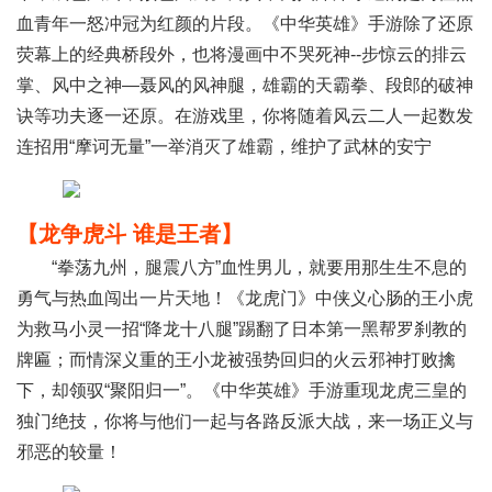
血青年一怒冲冠为红颜的片段。《中华英雄》手游除了还原
荧幕上的经典桥段外，也将漫画中不哭死神--步惊云的排云
掌、风中之神—聂风的风神腿，雄霸的天霸拳、段郎的破神
诀等功夫逐一还原。在游戏里，你将随着风云二人一起数发
连招用“摩诃无量”一举消灭了雄霸，维护了武林的安宁
【龙争虎斗 谁是王者】
“拳荡九州，腿震八方”血性男儿，就要用那生生不息的
勇气与热血闯出一片天地！《龙虎门》中侠义心肠的王小虎
为救马小灵一招“降龙十八腿”踢翻了日本第一黑帮罗刹教的
牌匾；而情深义重的王小龙被强势回归的火云邪神打败擒
下，却领驭“聚阳归一”。《中华英雄》手游重现龙虎三皇的
独门绝技，你将与他们一起与各路反派大战，来一场正义与
邪恶的较量！