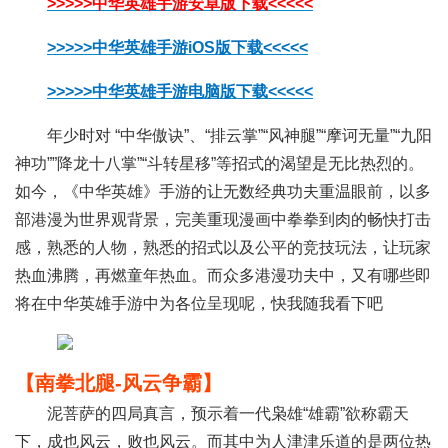
>>>>>中华英雄手游安卓版下载<<<<<
>>>>>中华英雄手游iOS版下载<<<<<
>>>>>中华英雄手游电脑版下载<<<<<
年少时对 “中华傲诀”、“排云掌”“风神腿”“摩诃无量”“九阳
神功””降龙十八掌”“斗转星移”等招式的渴望是无比热烈的。
如今，《中华英雄》手游的让无数经典功夫重温眼前，以多
部港漫为世界观背景，完美重现漫画中拳拳到肉的畅快打击
感，熟悉的人物，熟悉的招式以及公平的竞技玩法，让玩家
热血沸腾，再燃童年热血。而众多港漫功夫中，又有哪些即
将在中华英雄手游中为各位呈现呢，快我随我看下吧
【南拳北腿-风云争霸】
泥菩萨的四局真言，预示着一代枭雄“雄霸”欲称霸天
下，成也风云，败也风云。而其中为人津津乐道的是两位热