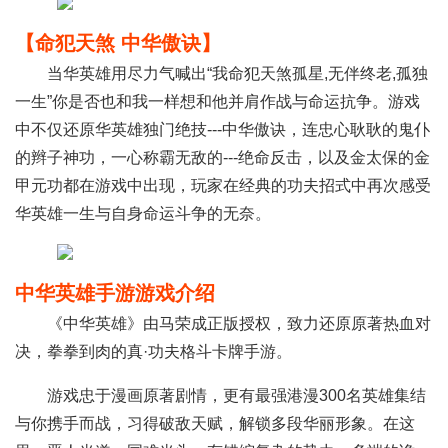
【命犯天煞 中华傲诀】
当华英雄用尽力气喊出“我命犯天煞孤星,无伴终老,孤独
一生”你是否也和我一样想和他并肩作战与命运抗争。游戏
中不仅还原华英雄独门绝技---中华傲诀，连忠心耿耿的鬼仆
的辫子神功，一心称霸无敌的---绝命反击，以及金太保的金
甲元功都在游戏中出现，玩家在经典的功夫招式中再次感受
华英雄一生与自身命运斗争的无奈。
中华英雄手游游戏介绍
《中华英雄》由马荣成正版授权，致力还原原著热血对
决，拳拳到肉的真·功夫格斗卡牌手游。
游戏忠于漫画原著剧情，更有最强港漫300名英雄集结
与你携手而战，习得破敌天赋，解锁多段华丽形象。在这