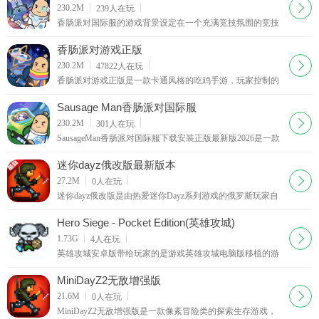
下载
230.2M
239
人在玩
香肠派对国际服的游戏背景设定在一个充满竞技氛围的竞技
场中，玩家需要通过各种策略和技巧，击败其他玩家，成为
最后的赢家。游戏中有多种角色供玩家选择，每个角
香肠派对游戏正版
下载
230.2M
47822
人在玩
香肠派对游戏正版是一款卡通风格的吃鸡手游，玩家控制的
是一根根香肠造型的角色。本作除了继承了吃鸡手游的特色
外，还增加了超多有趣的道具，人物动作也会更加搞笑。
Sausage Man香肠派对国际服
下载
230.2M
301
人在玩
SausageMan香肠派对国际服下载安装正版最新版2026是一款
多人在线竞技类手游，游戏中有着超多的玩法模式可以体
验，各种庞大的地图场景，众多武器装备等等都是免费可以
迷你dayz俄改版最新版本
体验的，想要获胜还是需要
下载
27.2M
0
人在玩
迷你dayz俄改版是由热爱迷你Dayz系列游戏的俄罗斯玩家自
主制作打磨的优质改版游戏，依托原版迷你Dayz的完整游戏
框架进行深度二次创作，是一款口碑极佳的末日生存
Hero Siege - Pocket Edition(英雄攻城)
下载
1.73G
4
人在玩
英雄攻城安卓版带给玩家的是游戏英雄攻城电脑版移植的游
戏，游戏本身为电脑版游戏，最近被移植到手机安卓版，游
戏的操作有些繁琐，对于电脑移植的游戏来说，各方面这款
MiniDayZ2无敌增强版
游戏都可以说是非常不错的了，喜欢的玩家可以尝试试玩游
下载
21.6M
0
人在玩
戏 游戏说明：英雄攻城安卓版这款游戏
MiniDayZ2无敌增强版是一款像素冒险类的探索生存游戏，