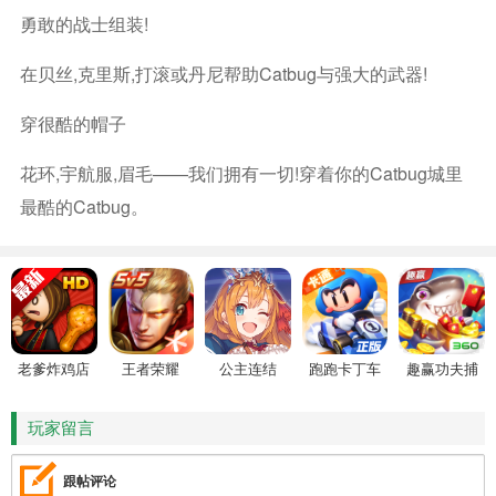
勇敢的战士组装!
在贝丝,克里斯,打滚或丹尼帮助Catbug与强大的武器!
穿很酷的帽子
花环,宇航服,眉毛——我们拥有一切!穿着你的Catbug城里
最酷的Catbug。
老爹炸鸡店
王者荣耀
公主连结
跑跑卡丁车
趣赢功夫捕
HD
鱼
玩家留言
跟帖评论