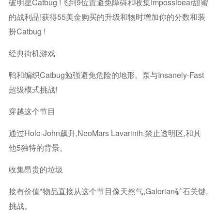
破明星Catbug !飞到9位置避免障碍和收集Impossibear甜蜜
的战利品!获得55美金购买的升级和物时增加你的分数和装
扮Catbug !
经典街机游戏
鸭和编织Catbug勉强避免危险的地形。泵与insanely-Fast
超级模式挑战!
穿越这个节目
通过Holo-John飙升,NeoMars Lavarinth,禁止透明区,和其
他5独特的背景。
收集昂贵的垃圾
接有价值*物品直接从这个节目像天然气,Galorian矿石关键,
挑战。