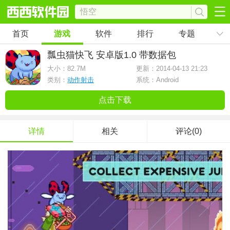
首页
游戏
软件
排行
专题
瓢虫猫快飞 安卓版
1.0 带数据包
大小：
82.7M
更新：2014-04-13 21:23
类别：
动作射击
系统：Android
点击下载
详情
相关
评论(0)