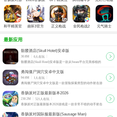
戏正版
对手机免费
游戏秒玩
归来下载
新版
版
2026最新版
和平精英官
崩坏3官方
正义枪战
全民枪战2
元气骑士
方版2026最
版本最新版
官方正版游
2025九游正
新版本
本(​狂宴邀
戏
版
最新应用
约)
骷髅酒店(Skull Hotel)安卓版
下载
30.8M
0
人在玩
骷髅酒店(Skull Hotel)安卓版是一款从Steam平台完美移植的
第一人称沉浸式恐怖冒险手游，主打硬核惊悚的逃生探索玩
法。游戏以废弃诡异的骷髅主题酒店为核心场景，
勇闯僵尸洞穴安卓中文版
下载
94.6M
1
人在玩
勇闯僵尸洞穴安卓中文版是一款冒险探索类型的动作射击游
戏，玩家将操控角色前往深入地下洞穴进行探索收集，拾取
地图上散落的道具与金币，交互电梯开启近路，使用
香肠派对正版最新版本2026
下载
230.2M
521
人在玩
香肠派对正版最新版本2026游戏是一款非常不错的动手射击
类手游，游戏中有着超多的玩法模式可以体验，玩家们可以
与自己的伙伴们一起开黑，而且里面有着非常酷炫的
香肠派对国际服最新版(Sausage Man)