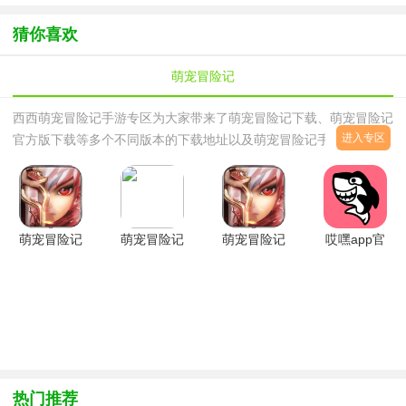
方云游戏版
游腾讯版
游虎虎生威
奇手游
手游2024最
本)
春节版
新版
猜你喜欢
萌宠冒险记
西西萌宠冒险记手游专区为大家带来了萌宠冒险记下载、萌宠冒险记
进入专区
官方版下载等多个不同版本的下载地址以及萌宠冒险记手游的相关游
戏攻略，小伙伴们可以自由选择下载体验！萌宠冒险记手游特色：
1、超萌画风，高精度3D建模，多样的时装，外形。2、超高颜值动
作手游炫酷时装，侍宠坐骑，翅膀，精灵都可以进行个性化幻化，超
多可爱外形搭配，满足玩家个性化的需求。3、完善的社交，结婚，
萌宠冒险记
萌宠冒险记
萌宠冒险记
哎嘿app官
结义，好友，帮会，玩家可以在游戏里面充分
手游
官方版
安卓版
方版2.2.00
v1.0.5.0
v1.0.5.0安
v1.0.5.0安
安卓版
卓版
卓版
热门推荐