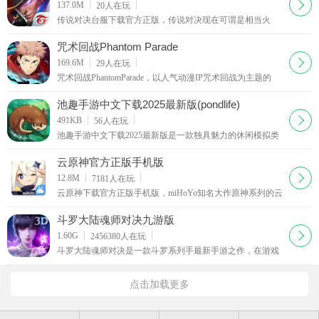
下载
137.0M
20
人在玩
传说对决台服下载官方正版，传说对决现在可谓是相当火
爆，相信不少的小伙伴都在寻找吧，作为台湾版的王者荣耀
免，在游戏人物和原画上有更强的表现形式，且游戏的环境
咒术回战Phantom Parade
也更加舒服，不少的玩家都想体验！
下载
169.6M
29
人在玩
咒术回战PhantomParade，以人气动漫IP咒术回战为主题的
RPG手游，玩家可以与咒术师们一起战斗，讨伐恶灵与诅
咒。咒术回战PhantomParade游戏为大家带来全新的剧情体
池趣手游中文下载2025最新版(pondlife)
下载
491KB
56
人在玩
池趣手游中文下载2025最新版是一款独具魅力的休闲模拟类
佳作。在游戏里，你将开启一场经营梦幻水塘的奇妙之旅，
解锁魔力鱼塘与缤纷水族馆，广泛收集淡水生物，精
云原神官方正版手机版
下载
12.8M
7181
人在玩
云原神下载官方正版手机版，miHoYo知名大作原神系列的云
游戏版本，让您无需下载游戏本体也能轻松游玩，原神云玩
家们的福利~云原神游戏客户端只有几十MB，只需要在联网
斗罗大陆魂师对决九游版
环境下
下载
1.60G
2456380
人在玩
斗罗大陆魂师对决是一款斗罗系列手最新手游之作，在游戏
之中你可以不断提升自己的等级，玩转斗罗大陆，在学院之
中组建自己的小队
点击加载更多