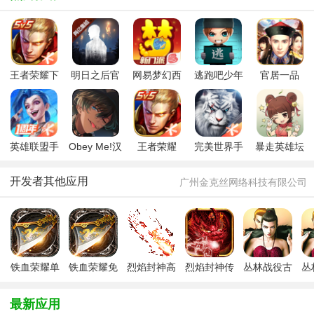
王者荣耀下
明日之后官
网易梦幻西
逃跑吧少年
官居一品
载最新版本
方最新版
游手游
正版2025最
2025最新版
2025
新版
英雄联盟手
Obey Me!汉
王者荣耀
完美世界手
暴走英雄坛
游官方版
化版安卓下
2025最新版
游腾讯版
2024官方最
2025最新版
载2025
官方免费版
新版
开发者其他应用
广州金克丝网络科技有限公司
铁血荣耀单
铁血荣耀免
烈焰封神高
烈焰封神传
丛林战役古
丛
职业
费版
爆版
奇
惑仔游戏
最新应用