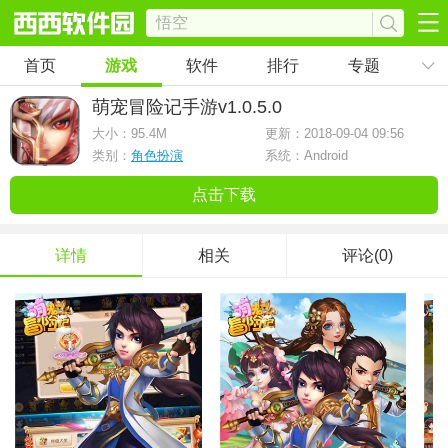
首页
游戏
软件
排行
专题
萌宠冒险记手游
v1.0.5.0
大小：
95.4M
更新：2018-09-04 09:56
类别：
角色扮演
系统：Android
点击下载
详情
相关
评论(0)