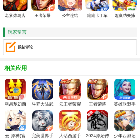
老爹炸鸡店
王者荣耀
公主连结
跑跑卡丁车
趣赢功夫捕
HD
鱼
玩家留言
跟帖评论
相关应用
网易梦幻西
斗罗大陆武
云王者荣耀
王者荣耀
英雄联盟手
游手游
魂觉醒官方
游戏安装包
2025最新版
游云游戏版
版
中文版
官方免费版
官方版
云·原神(官
完美世界手
大话西游手
2024原始传
少年西游记