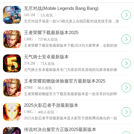
无尽对战(Mobile Legends Bang Bang)
下载
145.1M
3
人在玩
无尽对战手游是一款5v5模式真人在线匹配对战竞技手游，游
戏设定了超细腻的人物英雄，百变的造型，炫酷的时装，操
控角色进行地图冒险，推塔模式，两阵营对战，团战
王者荣耀下载最新版本2025
下载
1.80G
75746
人在玩
王者荣耀下载安装最新版本下载2024为大家带来，全新的游
戏界面、游戏模式，为玩家提供更平滑、更流畅的游戏体
验。还有诸多新版本福利礼包等着大家，欢迎各位玩家下载
元气骑士安卓最新版本
王者荣耀
下载
374.2M
73
人在玩
元气骑士安卓最新版本专门为喜欢同名游戏的玩家准备的最
新版本，现在你能体验到经典像素地牢游戏的传奇乐趣，全
新的游戏内容等挑战，还有众多的全新活动，相信不少
王者荣耀前瞻版体验服官方最新版本2025
下载
479M
66
人在玩
王者荣耀前瞻版官方下载安装最新版本是一款非常好玩的即
时手游，用户在这款王者荣耀前瞻版游戏里面可以来很好的
前瞻各种全新内容，整个趣味性十足的挑战操作能够让你爱
2025火影忍者手游最新版本
不释手
下载
1.90G
466
人在玩
2025火影忍者手游最新版本是火影官方授权腾讯推出的一款
经典横板格斗系列游戏，游戏中玩家能体验到经典的火影剧
情，收集各种火影人物，还能操作自己喜欢的火影角
传说对决台服官方正版2025最新版本