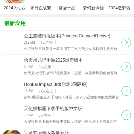
2024大话西
末日血战安
官居一品
梦幻新诛仙
2024造梦西
游手游安卓
卓版
2024最新版
九游版
游ol九游版
版
最新应用
公主连结日服版本(PrincessConnectRedive)
下载
212.5M
4
人在玩
公主连结日服版是一款采用了二次元美少女风格的手机角色
扮演类游戏，游戏拥有几十万字的深厚剧情，无论是安卓还
是苹果玩家都能体验到这款美少女养成游戏的魅力，
倚天屠龙记手游2025最新版本
下载
24.6M
0
人在玩
倚天屠龙记手游2025最新版本，这是一款像素风的角色冒险
类游戏，玩家在游戏中所扮演的角色是人尽皆知的张无忌，
你需要操控主角踏上冒险的旅途，在路上你会遇到很
Honkai Impact 3rd(崩坏3国际服)
下载
16.5M
21
人在玩
崩坏3国际服在万千期待下开启，芽衣琪亚娜板鸭的女武神冒
险全球启动，崩坏3国际服原版日文配音装载，无和谐立绘以
及互动玩法保留，下载崩坏3国际服感受撼动时空的
天使模拟器下载手机版中文版
下载
73.9M
0
人在玩
天使模拟器下载手机版中文版，这是一款玩法十分有意思的
天使模拟器游戏，玩家在游戏中作为天使需要将去庇佑一些
倒霉的人，这些人的命运从出生开始就会很凄惨，你
宝可梦go懒人版最新版