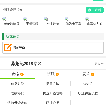
权限管理须知
点击查看
老爹炸鸡店
王者荣耀
公主连结
跑跑卡丁车
趣赢功夫捕
HD
鱼
玩家留言
跟帖评论
莽荒纪2018
专区
更多>>
攻略
资讯
安卓
6
2
4
仙器升阶
灵兽升阶
快速升
战纹搭配
快速升级攻略
职业转生流程
快速升级攻略
职业介绍