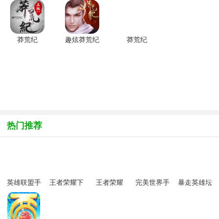
游特色：1、游戏秉承忠于原著，还原小说精彩剧情；2、内容取材
于原著剧情设定，纪氏西府、安澶城、狱山荒泽等熟悉的小说场景完
美呈现；3、U3D技术建模渲染，打造电影级CG画质，重现真人修
莽荒纪
趣炫莽荒纪
莽荒纪
仙的仙侠世界；4、更有多元
2018手游
20191.0.0
2018安卓
v1.0.0最新
安卓版
版v1.0.0
版
热门推荐
英雄联盟手
王者荣耀下
王者荣耀
完美世界手
暴走英雄坛
游官方版
载最新版本
2024最新版
游腾讯版
2024官方最
2024最新版
2024
官方免费版
新版