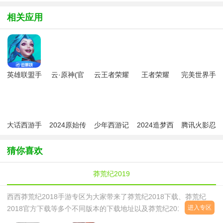
相关应用
英雄联盟手
云·原神(官
云王者荣耀
王者荣耀
完美世界手
游云游戏版
方云游戏版
游戏安装包
2024最新版
游腾讯版
官方版
本)
中文版
官方免费版
大话西游手
2024原始传
少年西游记
2024造梦西
腾讯火影忍
游虎虎生威
奇手游
手游2024最
游ol九游版
者手游
春节版
新版
猜你喜欢
莽荒纪2019
西西莽荒纪2018手游专区为大家带来了莽荒纪2018下载、莽荒纪
进入专区
2018官方下载等多个不同版本的下载地址以及莽荒纪2018手游的相
关游戏攻略，感兴趣的玩家可以自由选择下载体验！莽荒纪2018手