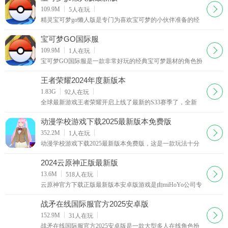
下载
109.9M
5
人在玩
精灵宝可梦go懒人版是专门为喜欢宝可梦的小伙伴准备的经
典的版本，现在你能更加舒服的体验到经典VR游戏世界的乐
趣，和自己喜欢的精灵宝可梦一起开始梦幻的体验，
宝可梦GO国际服
下载
109.9M
1
人在玩
宝可梦GO国际服是一款非常好玩的经典宝可梦题材的角色扮
演游戏，精美的动漫场景还原，超多大家熟悉的精灵宝贝可
以选择，个性养成，召集伙伴，和全服玩家一起开启
王者荣耀2024年度新版本
下载
1.83G
92
人在玩
全球最新游戏王者荣耀开启上线了最新的S33赛季了，全新
的英雄登录，还是经典的5V5moba决斗，给你带来最棒的神
奇体验，相信不少的用户都会喜欢，赶紧下载最新的王
动漫学校游戏下载2025最新版本免费版
下载
352.2M
1
人在玩
动漫学校游戏下载2025最新版本免费版，这是一款玩法十分
有趣的校园角色模拟游戏，玩家在游戏中所扮演的角色是一
名可爱的美少女，在游戏中玩家可以随意在校园中进
2024云原神正版最新版
下载
13.6M
518
人在玩
云原神官方下载正版最新版本安卓版游戏是由miHoYo公司专
为喜欢原神的朋友们精心研发的一款云游戏平台，游戏玩法
基本一致，内存消耗小，对于手机的配置要求也是非常的
战矛在线国际服官方2025安卓版
低，各种各样的精
下载
152.9M
31
人在玩
战矛在线国际服官方2025安卓版是一款大型多人在线角色扮