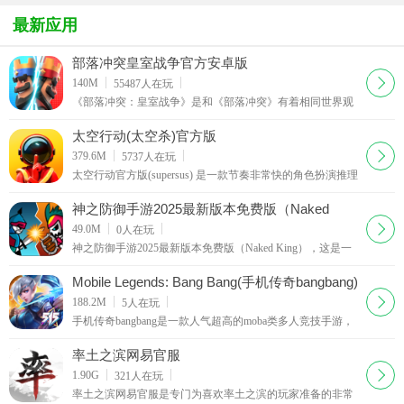
端
最新应用
部落冲突皇室战争官方安卓版
下载
140M
55487
人在玩
《部落冲突：皇室战争》是和《部落冲突》有着相同世界观
的即时卡牌对战手游，主要玩法是对线推塔，玩家可以通过
卡牌召唤怪物、法术、建筑，攻击对方城堡，直到一方推到
太空行动(太空杀)官方版
另一方的主城堡被毁
下载
379.6M
5737
人在玩
太空行动官方版(supersus) 是一款节奏非常快的角色扮演推理
对战游戏。讨论环节是本游戏的强制环节，游戏中船员可以
通过完成所有的任务获得游戏的胜利，能够
神之防御手游2025最新版本免费版（Naked
King）
下载
49.0M
0
人在玩
神之防御手游2025最新版本免费版（Naked King），这是一
款玩法十分丰富的对战类游戏，玩家在游戏中需要去培养自
己的军队去进行战斗，这里有着很多的怪物会入侵我
Mobile Legends: Bang Bang(手机传奇bangbang)
下载
188.2M
5
人在玩
手机传奇bangbang是一款人气超高的moba类多人竞技手游，
游戏中玩家们可以在海量英雄中选择自己喜欢的角色开始游
戏，可以与队友进行配合秀出操作获得比赛的胜利。
率土之滨网易官服
下载
1.90G
321
人在玩
率土之滨网易官服是专门为喜欢率土之滨的玩家准备的非常