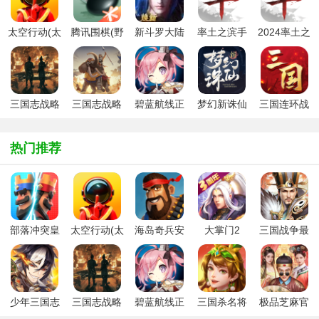
太空行动(太
腾讯围棋(野
新斗罗大陆
率土之滨手
2024率土之
空杀)官方版
狐)手机版最
手游最新版
游开学季版
滨(全新开学
新版2025
本
季版本)
三国志战略
三国志战略
碧蓝航线正
梦幻新诛仙
三国连环战
版官方正版
版阿里游戏
版手游
2024版
九游版
客户端
热门推荐
部落冲突皇
太空行动(太
海岛奇兵安
大掌门2
三国战争最
室战争官方
空杀)官方版
卓版
新版
安卓版
少年三国志
三国志战略
碧蓝航线正
三国杀名将
极品芝麻官
2游族手游
版九游客户
版手游
传
安卓版