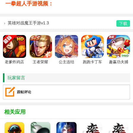
一拳超人手游视频：
英雄对战魔王手游v1.3
下载
老爹炸鸡店
王者荣耀
公主连结
跑跑卡丁车
趣赢功夫捕
HD
鱼
玩家留言
跟帖评论
相关应用