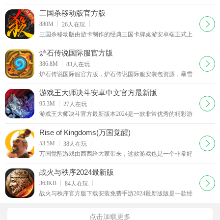
给力全新客户端系列，现在你能在手机上完美操作，开启自
己征战之旅，相信不少的玩家都会非常喜欢，赶紧下载最新
三国杀移动版官方版
下载
880M
26
人在玩
三国杀移动版由游卡制作的经典三国卡牌桌游安卓端正式上
线了，现在你能用自己的手机随时随地的开桌，开启自己的
三国之旅，经典的人物立绘，完整的游戏规则和卡牌
炉石传说国际服官方版
下载
386.8M
83
人在玩
炉石传说国际服官方版，炉石传说国际服安装包资源，暴雪
炉石手游是暴雪基于魔兽世界观推出的一个卡牌策略类游
戏，比较注重策略战术，玩家们需要合理构筑自己的卡
游戏王大师决斗安卓中文官方最新版
2025(Master Duel)
下载
95.3M
27
人在玩
游戏王大师决斗官方最新版本2024是一款非常优秀的精彩游
戏王卡牌对战游戏，非常好玩，挑战不同的策略冒险玩法，
能够为玩家们准备惊喜的趣味对战策略玩法，非常受
Rise of Kingdoms(万国觉醒)
下载
53.5M
38
人在玩
万国觉醒游戏由西西给大家带来，这款游戏也是一个非常好
玩的策略手游，有点类似于皇室战争，画面制作的也很精
美，你需要发展自己的城市以及战士，喜欢的朋友赶紧
战火与秩序2024最新版
下载
363KB
84
人在玩
战火与秩序官方版下载安装免费手游2024最新版版是一款经
典的战争策略+经营养成类的手游，你在这个奇幻的世界中
建立自己的帝国并且争夺更多的资源和战争玩法，喜欢的朋
点击加载更多
友赶快来下载吧！