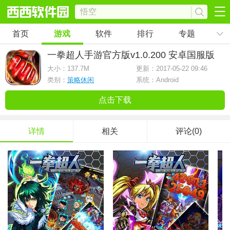
首页
游戏
软件
排行
专题
一拳超人手游官方版
v1.0.200 安卓国服版
大小：
137.7M
更新：2017-05-22 09:46
类别：
策略休闲
系统：Android
点击下载
详情
相关
评论(0)