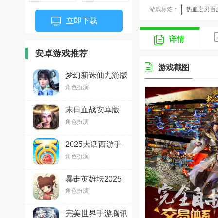
游戏标签：
热血之刃百
立即下载
详情
安卓游戏推荐
游戏截图
梦幻新诛仙九游版
v1.211.833 安卓版
角色扮演
末日血战安卓版
v1.11.123最新版
角色扮演
2025大话西游手
游安卓版2.1.340
角色扮演
最新版
暴走英雄坛2025
官方最新版v3.1.2
角色扮演
安卓版
完美世界手游腾讯