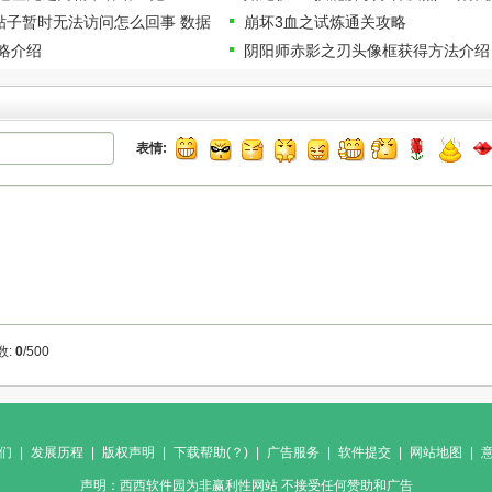
前贴子暂时无法访问怎么回事 数据
崩坏3血之试炼通关攻略
略介绍
阴阳师赤影之刃头像框获得方法介绍
表情:
数:
0
/500
们
|
发展历程
|
版权声明
|
下载帮助(？)
|
广告服务
|
软件提交
|
网站地图
|
声明：西西软件园为非赢利性网站 不接受任何赞助和广告