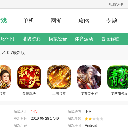
电脑软件
|
游戏
单机
网游
攻略
专题
策略休闲
塔防游戏
模拟经营
体育运动
冒险解谜
修改器
v1.0.7最新版
二次元手游
游戏说明
传奇
金装裁决
王者传奇
传奇类手游
传世加强版
游戏大小：
14M
游戏语言：
中文
更新时间：
2019-05-28 17:49
游戏星级：
游戏厂商：
游戏平台：
Android