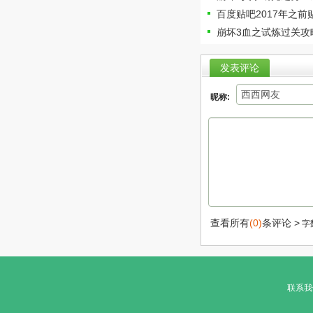
百度贴吧2017年之
崩坏3血之试炼过关攻
发表评论
昵称:
查看所有
(0)
条评论 >
字
联系我