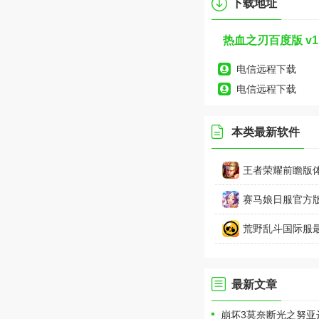
下载地址
热血之刃百度版 v1.
电信远程下载
电信远程下载
本类最新软件
王者荣耀前瞻版体验
卓
赛马娘日服官方版
荒野乱斗国际服最新
最新文章
崩坏3莫奈断光之努亚