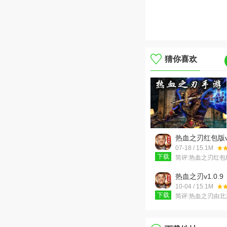
猜你喜欢
热血之刃红包版v1
版
07-18 / 15.1M
下载
简评:
热血之刃红包
有趣的传奇类角色
戏，热血之刃红包
热血之刃v1.0.9
游戏场景和百变人
10-04 / 15.1M
下载
简评:
热血之刃由北
技有限公司精心研
传承十七年热血传
道三大职业强势回