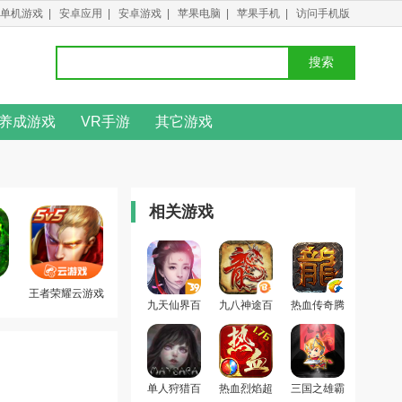
单机游戏
|
安卓应用
|
安卓游戏
|
苹果电脑
|
苹果手机
|
访问手机版
搜索
养成游戏
VR手游
其它游戏
相关游戏
王者荣耀云游戏
九天仙界百
九八神途百
热血传奇腾
度版
度版
讯版
单人狩猎百
热血烈焰超
三国之雄霸