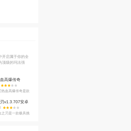
中开启属于你的全
为顶级的玛法强
血高爆传奇
卓版
刃热血高爆传奇是款
热血传奇手游，游戏
的高清画面带你不一
v1.3.707安卓
验，高爆率
M
血之刃是一款极具挑
类角色扮演手机游
之刃采用先进3D引
对战世界，丰