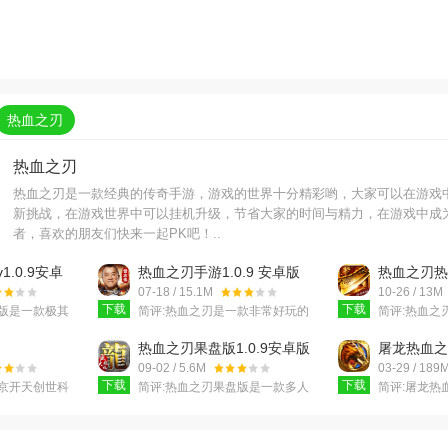
热血之刃
热血之刃
热血之刃是一款经典的传奇手游，游戏的世界十分精彩哟，大家可以在游戏
新挑战，在游戏世界中可以挂机升级，节省大家的时间与精力，在游戏中成
者，喜欢的朋友们快来一起PK吧！..
.0.9安卓
热血之刃手游1.0.9 安卓版
热血之刃热
v2.0.0安
07-18 / 15.1M
10-26 / 13M
下载
下载
版是一款极其
简评:
热血之刃是一款非常好玩的
简评:
热血之
扮演手机游
非常不错的MMO的手游，具有极
非常好玩的
版拥有震撼的
致的打击感，具有轻松简单的游
全新2D渲染
热血之刃果盘版1.0.9安卓版
屠龙热血之刃
物造型
戏操作。所有装备都带套
样的视觉体
版
09-02 / 5.6M
03-29 / 189
下载
下载
京开天创世科
简评:
热血之刃果盘版是一款多人
简评:
屠龙热
发制作而成，
在线畅玩的经典传奇类角色扮演
战性的传奇
奇经典，战法
手游，游戏传承经典端游品质，
戏，屠龙热血
归，
大家熟悉的战、法、道
擎构建热血