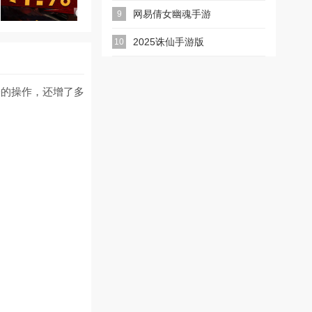
游版
网易倩女幽魂手游
9
2025诛仙手游版
10
端的操作，还增了多