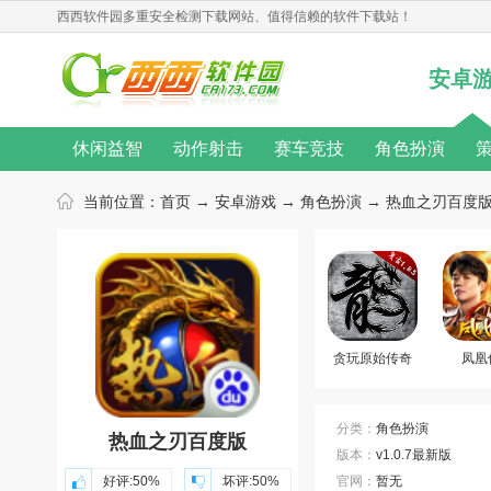
西西软件园
多重安全检测下载网站、值得信赖的软件下载站！
安卓
休闲益智
动作射击
赛车竞技
角色扮演
无限金币
桌游游戏
单机游戏
汉化游戏
当前位置：
首页
→
安卓游戏
→
角色扮演
→ 热血之刃百度版 
热门手游
动作游戏
音乐游戏
角色扮演游戏
游戏新闻
游戏攻略
游戏心得
修改教程
游戏合集
游戏主题
游戏库
游戏厂商
贪玩原始传奇
凤凰
分类：
角色扮演
热血之刃百度版
版本：
v1.0.7最新版
好评:
50%
坏评:
50%
官网：
暂无