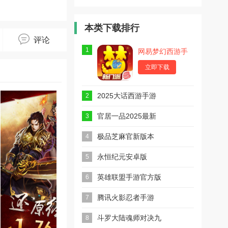
度版
V版
中原百度版
本类下载排行
评论
1
网易梦幻西游手
游
立即下载
2025大话西游手游
2
安卓版
官居一品2025最新
3
版
极品芝麻官新版本
4
永恒纪元安卓版
5
英雄联盟手游官方版
6
2025最新版
腾讯火影忍者手游
7
斗罗大陆魂师对决九
8