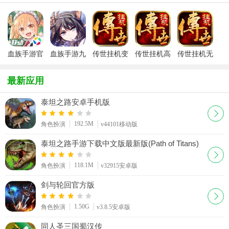
血族手游官
血族手游九
传世挂机变
传世挂机高
传世挂机无
方联动版
游版
态版
爆版
限元宝版
最新应用
泰坦之路安卓手机版
192.5M
角色扮演
v44101移动版
泰坦之路手游下载中文版最新版(Path of Titans)
118.1M
角色扮演
v32915安卓版
剑与轮回官方版
1.50G
角色扮演
v3.8.5安卓版
同人圣三国蜀汉传