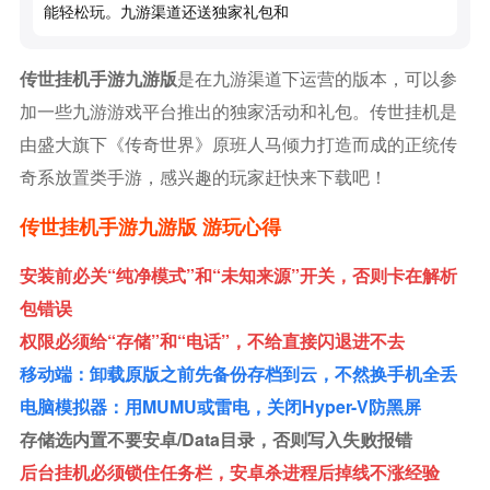
能轻松玩。九游渠道还送独家礼包和
传世挂机手游九游版
是在九游渠道下运营的版本，可以参
加一些九游游戏平台推出的独家活动和礼包。传世挂机是
由盛大旗下《传奇世界》原班人马倾力打造而成的正统传
奇系放置类手游，感兴趣的玩家赶快来下载吧！
传世挂机手游九游版 游玩心得
安装前必关“纯净模式”和“未知来源”开关，否则卡在解析
包错误
权限必须给“存储”和“电话”，不给直接闪退进不去
移动端：卸载原版之前先备份存档到云，不然换手机全丢
电脑模拟器：用MUMU或雷电，关闭Hyper-V防黑屏
存储选内置不要安卓/data目录，否则写入失败报错
后台挂机必须锁住任务栏，安卓杀进程后掉线不涨经验