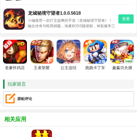
龙城秘境守望者1.0.0.5618
查看
小编推荐一款打宝超爽的手游《龙城秘境守望者》！
融合传奇与暗黑精髓，海量BOSS随便刷，神装爆率三
倍提升，全身红装轻松凑。日常福利多，上线送满V，
自由战斗冒险，喜欢热血格斗的玩家别错过！
老爹炸鸡店
王者荣耀
公主连结
跑跑卡丁车
趣赢功夫捕
HD
鱼
玩家留言
跟帖评论
相关应用