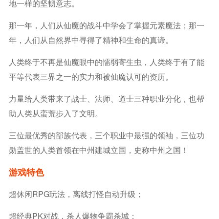
地一样的坚韧意志。
那一年，人们从仙魔的战斗中学会了掌握元素魔法；那一
年，人们从自然界中寻得了精神和生命的真谛。
人类终于不再是仙魔眼中的懦弱寄生虫，人类终于有了能
平等代表三界之一的实力和被仙魔认可的资历。
力量给人类带来了战士、法师、道士三种职业分化，也帮
助人类从蛮荒步入了文明
。
三位最优秀的部族代表，三个职业中最强的领袖，三位功
勋盖世的人类首领在中州建城立国，史称中州之国！
游戏特色
超休闲RPG玩法，离线打怪自动升级；
超经典PK对战，杀人爆物争霸杀城；