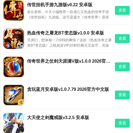
传世挂机手游九游版v0.22 安卓版
查看
各位老铁，今天小编推荐一款省心又热血的传奇手游
《传世挂机》九游版。这可是盛大《传奇世界》原班
人马打造的，正版品质有保障！最大的亮点就是“挂
机”+“PK”两不误：离线也能自动打怪升级，上线就能
热血传奇之屠龙BT变态版v1.0.0 安卓版
爆装备、激情攻沙，上班族也能轻松玩。九游渠道还
查看
送独家礼包和
兄弟们，想体验一刀999的爽快？这款《热血传奇之屠
龙BT变态版》上线就送VIP20和巨额元宝金币，充值
比例1:1000，首冲还翻倍！满地极品装备随便捡，沙
城PK、皇城竞技随时开打。想重温经典又不想肝？这
传奇世界之仗剑天涯满V版v1.0.0 2026官方中文版
款福利版绝对值得一玩！
查看
贪玩蓝月安卓版v1.0.7.79 2026官方中文版
查看
大天使之剑魔戒版v3.2.5 安卓版
查看