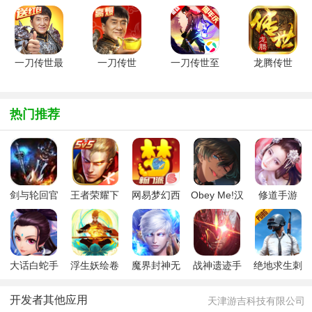
游九游版
游v3.87 安
v1.0.0安卓
典传世传奇
v0.22 安卓
卓版
版
手游v1.0
版
一刀传世最
一刀传世
一刀传世至
龙腾传世
新九游版
vivo版
尊版
2022最新
v101.3.0
v101.3.0安
v101.3.0安
版v3.70
卓版
卓版
热门推荐
剑与轮回官
王者荣耀下
网易梦幻西
Obey Me!汉
修道手游
方版
载最新版本
游手游
化版安卓下
2026
载2026
大话白蛇手
浮生妖绘卷
魔界封神无
战神遗迹手
绝地求生刺
游
2025最新版
限魔石变态
游
激战场国际
版
服2.0版本
开发者其他应用
天津游吉科技有限公司