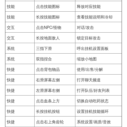
技能
点击技能图标
释放对应技能
技能
长按技能图标
查看技能说明和冷却
交互
点击NPC/怪物
对话/攻击
交互
长按地面敌人
锁定目标攻击
系统
三指下滑
呼出挂机设置面板
系统
双指捏合
缩放小地图
快捷
点击背包物品
使用/出售/分解
快捷
右滑屏幕左侧
打开聊天频道
快捷
左滑屏幕右侧
打开队伍/好友列表
快捷
点击血条上方
切换自动吃药状态
快捷
长按挂机按钮
设置挂机技能循环
快捷
点击右上角齿轮
系统设置/画质/音效