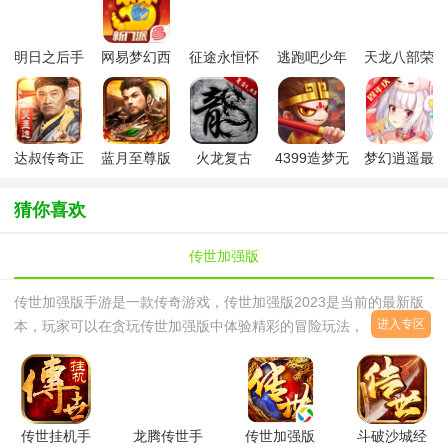
明日之后手
网易梦幻西
征途永恒怀
逃跑吧少年
天龙八部荣
游最新版
游手游
旧版
九游版最新
耀版高爆版
版
达叔传奇正
蓝月至尊版
火龙复古
4399造梦无
梦幻逍遥最
版赚钱
传奇提现版
1.85手机版
双手机版
新版
猜你喜欢
传世加强版
传世加强版手游是一款传奇游戏，传世加强版2023是当前的最新版
进入专区
本，玩家可以在贪玩传世加强版中体验精彩的冒险玩法，从新手村出
发之后接受委托的任务，一路升级打怪，在这里你还可以遇到其它的
玩家，组队冒险，一同攻
传世挂机手
龙腾传世手
传世加强版
斗破沙城经