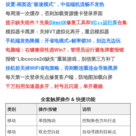
设置-画面选“极速模式”，中低端机流畅不发热
每周清一次缓存，否则加载资源慢卡登录界面
提示缺失组件？先装
DirectX
修复工具和
VC++运行库
合集
模拟器卡黑屏：关掉VT虚拟化再开，重启模拟器
手机端发热降频：开省电模式+帧率锁30，别边充边玩
电脑端：右键兼容性选Win7，管理员运行避免弹窗报错
报错“libcocos2d缺失”重装游戏，别信第三方补丁
挂机前关掉WiFi省电策略，否则断连重连会导致黑屏
每天第一次登录先点修复客户端，防地图加载白屏
千万别用加速器多开，封号且闪退，单开最稳
全套触屏操作 & 快捷功能
类别
操作/按键
说明
移动
单指拖动
控制角色方向行走
移动
双击空白处
自动寻路到目标点