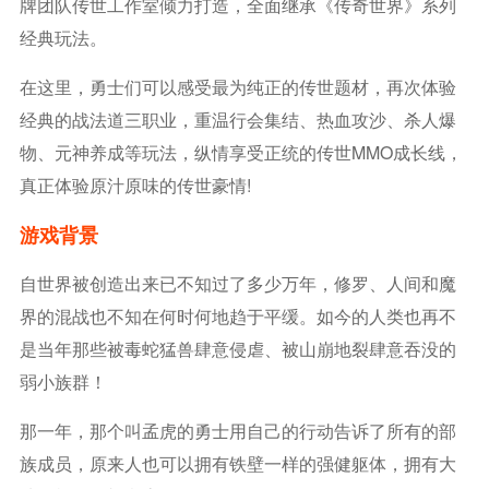
牌团队传世工作室倾力打造，全面继承《传奇世界》系列
经典玩法。
在这里，勇士们可以感受最为纯正的传世题材，再次体验
经典的战法道三职业，重温行会集结、热血攻沙、杀人爆
物、元神养成等玩法，纵情享受正统的传世MMO成长线，
真正体验原汁原味的传世豪情!
游戏背景
自世界被创造出来已不知过了多少万年，修罗、人间和魔
界的混战也不知在何时何地趋于平缓。如今的人类也再不
是当年那些被毒蛇猛兽肆意侵虐、被山崩地裂肆意吞没的
弱小族群！
那一年，那个叫孟虎的勇士用自己的行动告诉了所有的部
族成员，原来人也可以拥有铁壁一样的强健躯体，拥有大