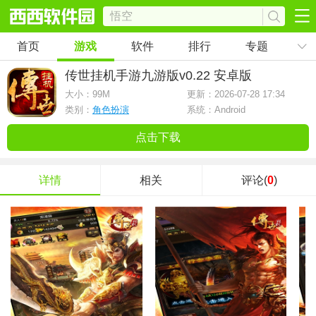
首页
游戏
软件
排行
专题
传世挂机手游九游版
v0.22 安卓版
大小：
99M
更新：2026-07-28 17:34
类别：
角色扮演
系统：Android
点击下载
详情
相关
评论(
0
)