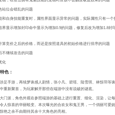
角色站位会错乱的问题
技能和自身技能重复时，属性界面显示异常的问题，实际属性只有一个
结界显示增加封印命中显示为增加0.9的问题，修复后改为增加1.8
序计算竞价之后的价格，而还是按照道具的初始价格进行排序的问题
避后不继续攻击的问题
优化
特色：
涉足手游，再续梦诛感人剧情，张小凡、碧瑶、陆雪琪、林惊羽等
中重新聚首，为玩家解开那些在端游中没有说破的谜底。
大门派，角色外观在参照端游的基础上进行重置、细化、渲染，让
令人惊喜的华丽蜕变。本次曝光的合欢女和鬼王男，一个俏丽可爱
惊艳之余不由期待其余十大角色的亮相。