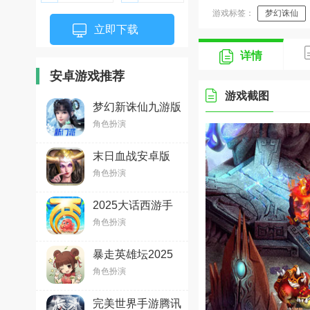
游戏标签：
梦幻诛仙
立即下载
仙侠手游排行榜
详情
安卓游戏推荐
游戏截图
梦幻新诛仙九游版
v1.211.833 安卓版
角色扮演
末日血战安卓版
v1.11.123最新版
角色扮演
2025大话西游手
游安卓版2.1.340
角色扮演
最新版
暴走英雄坛2025
官方最新版v3.1.2
角色扮演
安卓版
完美世界手游腾讯