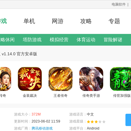
电脑软件
|
游戏
单机
网游
攻略
专题
策略休闲
塔防游戏
模拟经营
体育运动
冒险解谜
修改器
1.14.0 官方安卓版
二次元手游
游戏说明
传奇
金装裁决
王者传奇
传奇类手游
传世加强版
游戏大小：
372M
游戏语言：
中文
更新时间：
2023-06-02 11:59
游戏星级：
游戏厂商：
腾讯移动游戏
游戏平台：
Android