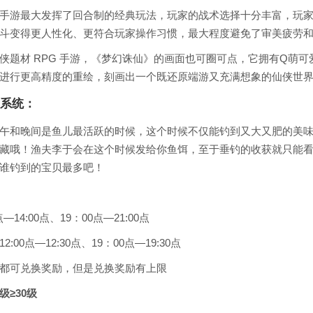
手游最大发挥了回合制的经典玩法，玩家的战术选择十分丰富，玩
斗变得更人性化、更符合玩家操作习惯，最大程度避免了审美疲劳
侠题材 RPG 手游，《梦幻诛仙》的画面也可圈可点，它拥有Q萌可
进行更高精度的重绘，刻画出一个既还原端游又充满想象的仙侠世
系统：
午和晚间是鱼儿最活跃的时候，这个时候不仅能钓到又大又肥的美
藏哦！渔夫李于会在这个时候发给你鱼饵，至于垂钓的收获就只能
谁钓到的宝贝最多吧！
14:00点、19：00点—21:00点
00点—12:30点、19：00点—19:30点
都可兑换奖励，但是兑换奖励有上限
≥30级