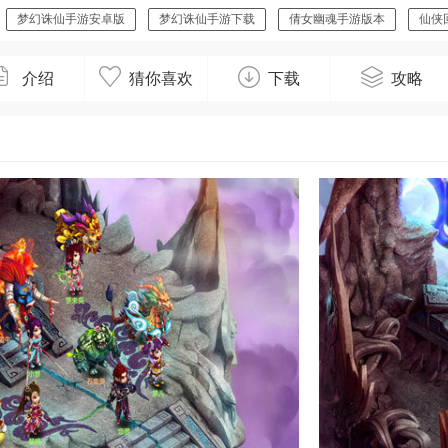
梦幻诛仙手游安卓版
梦幻诛仙手游下载
倩女幽魂手游版本
仙侠
类似西游女儿国的游戏
介绍
猜你喜欢
下载
攻略