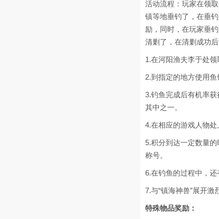
活动流程：玩家在领取
镇等地垂钓了，在垂钓
励，同时，在玩家垂钓
清剿了，在清剿成功后
1.在河阳渔夫李于处
2.到指定的地方使用鱼
3.钓鱼完成后有机率获
其中之一。
4.在相应的游戏人物
5.积分到达一定数量
称号。
6.在钓鱼的过程中，还
7.与“镇海神兽”展开
特殊物品奖励：