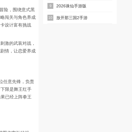
2026诛仙手游版
9
启冒险，围绕意式黑
策略闯关与角色养成
放开那三国2手游
10
关卡设计富有挑战
张刺激的武装对战，
式剧情，让恋爱养成
号位任意先锋，负责
前下限是舞王红手
如果已经上阵拳王