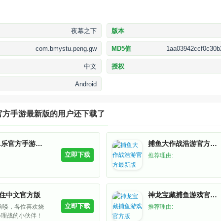
夜幕之下
版本
com.bmystu.peng.gw
MD5值
1aa03942ccf0c30b
中文
授权
Android
官方手游最新版
的用户还下载了
深海刮刮.乐官方手游安卓版
捕鱼大作战浩游官方最新版
立即下载
推荐理由:
住中文官方版
神龙宝藏捕鱼游戏官方版
立即下载
哈喽，各位喜欢烧
推荐理由:
心理战的小伙伴！