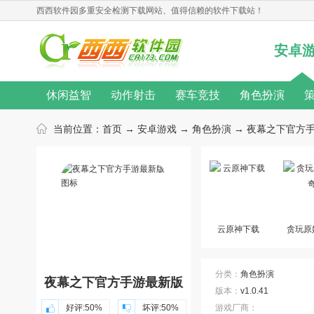
西西软件园
多重安全检测下载网站、值得信赖的软件下载站！
安卓
休闲益智
动作射击
赛车竞技
角色扮演
无限金币
桌游游戏
单机游戏
汉化游戏
当前位置：
首页
→
安卓游戏
→
角色扮演
→ 夜幕之下官方手游
热门手游
动作游戏
音乐游戏
角色扮演游戏
游戏新闻
游戏攻略
游戏心得
修改教程
游戏合集
游戏主题
游戏库
游戏厂商
云原神下载
贪玩原
分类：
角色扮演
夜幕之下官方手游最新版
版本：
v1.0.41
好评:
50%
坏评:
50%
游戏厂商：