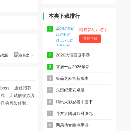
鱼游戏官方
整理魔法图
2026官方
版
书馆吧游戏
手游
官方版
本类下载排行
1
网易梦幻西游手
游
立即下载
2026大话西游手游
2
安卓版
官居一品2026最新
3
版
极品芝麻官新版本
4
oss，通过招募
永恒纪元安卓版
5
养成，天赋解锁以及
腾讯火影忍者手游下
6
一样的冒险体验。
载2026最新版
斗罗大陆魂师对决九
7
游版
网易倩女幽魂手游
8