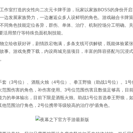
工作室打造的女性向二次元卡牌手游，玩家以家族BOSS的身份开
一边发展家族势力，一边邂逅众多人设鲜明的角色。游戏融合卡牌
不同角色技能定位各异，群伤、单体、治疗、机制控场分工明确。
需要活用禁疗等特殊负面机制技能。
物立绘收获好评，剧情跌宕饱满，多条支线可供解锁，既能体验紧
故事。游戏免费下载，内设商城充值项目，丰富的阵容搭配与沉浸
。
手套（3号位）、酒瓶火烛（4号位）、拳王野狼（助战1号位）。1
大范围伤害的角色，补伤害使用。3号位范围伤害且数值足够高，目
能力的单体输出，目前下限是酒瓶火烛。助战1号位首选拳王野狼，
其他范围治疗角色，2号位携带等级较高的治疗/护盾角色。