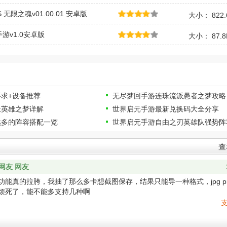
LS 无限之魂v01.00.01 安卓版
大小： 822.
游v1.0安卓版
大小： 87.
求+设备推荐
无尽梦回手游连珠流派愚者之梦攻略
派英雄之梦详解
世界启元手游最新兑换码大全分享
越多的阵容搭配一览
世界启元手游自由之刃英雄队强势阵
查
网友 网友
能真的拉胯，我抽了那么多卡想截图保存，结果只能导一种格式，jpg p
烦死了，能不能多支持几种啊