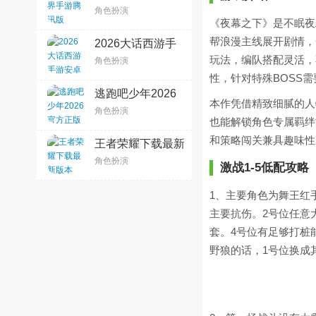
版v1.799.0安卓版
角色扮演
《夜幕之下》是不眠夜
帮浪漫主线展开剧情，
2026大话西游手
游安卓版v2.1.436
玩法，编队搭配灵活，
角色扮演
最新版
性，针对特殊BOSS
逃跑吧少年2026
本作凭借精致细腻的人
官方正版v8.38.0
角色扮演
也能解锁角色专属羁绊
和策略闯关兼具趣味性
王者荣耀下载最新
版本
角色扮演
激战1-5低配攻略
2026v11.3.1.1官
方版
1、主要角色为舞王红
主要抗伤。2号位任意
套。4号位有足够打桩
野狼的话，1号位换成