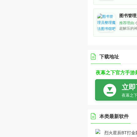
今天给大
拉满的恐
丑困住中
是突然被
推荐理由:
忆醒来后
超解压的
丑和完全
整理魔法
靠对话和
v3.1.5
相。没有廉价
化身图书
全靠细腻
视角沉浸
乱的图书馆
下载地址
等着你按
位。没有
夜幕之下官方手游最新版
程慢节奏
配魔法技
立即
夜幕之下
本类最新软件
烈火星辰BT打金版