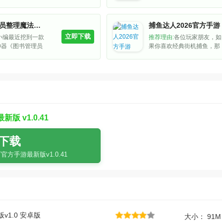
家安利一款氛围感
怖视觉小说《被小
文官方版》。你不
图书管理员整理魔法图书馆吧游戏官方版
捕鱼达人2026官方手游
吓一跳，而是在失
立即下载
小编最近挖到一款
推荐理由:
各位玩家朋友，如
，面对一个神秘小
神器《图书管理员
果你喜欢经典街机捕鱼，那
陌生的封闭空间，
图书馆吧》！
这款捕鱼达人2026官方手游
细节一点点拼凑真
版本体验更丝滑。你
值得一试。它用3D虚幻引擎
jump scare，
管理员，第一人称
重制了海底场景，鱼群特效
的心理
式收拾被小精灵搞
很细腻，开炮、锁定、冰冻
，3072本魔法书
这些老操作一个不少。新增
系列、封面归类归
的西游主题渔场和高倍
战斗和倒计时，全
BOSS让刷鱼更有新鲜感。
 v1.0.41
治愈，手动整理搭
最实在的是福利：新人送金
能，越归越
币、炮台皮肤和道具，
下载
官方手游最新版v1.0.41
v1.0 安卓版
大小： 91M