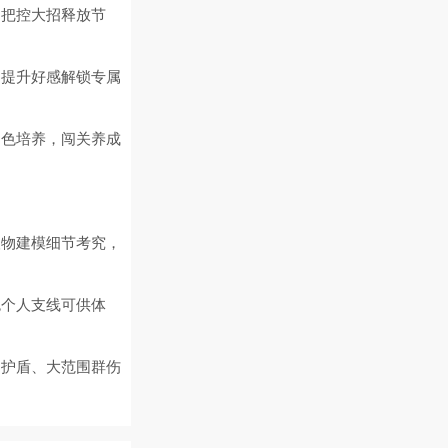
用把控大招释放节
动提升好感解锁专属
角色培养，闯关养成
人物建模细节考究，
色个人支线可供体
、护盾、大范围群伤