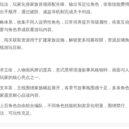
玩法，玩家化身家族首领搭配先锋、输出等定位角色，依靠技能费
出手顺序，通过破防、减益等机制完成关卡对战。
略体系，收集不同人设男性角色，日常培养提升等级属性，依靠互
爱与角色养成双重游玩内容。
，闯关获取资源用于扩建家族设施，解锁更多招募权限，资源反哺
线游玩目标。
术立绘，人物画风辨识度高，意式黑帮浪漫叙事风格独特，画面与
玩家的核心亮点之一。
支丰富，主线围绕家族崛起展开，各章节故事氛围感十足，多条角
家愿意耐心品读内容。
上百角色自由组合编队，不同角色技能机制差异化明显，围绕禁疗
法，可玩性充足。