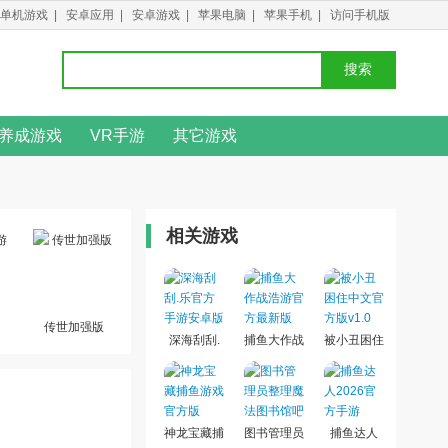
单机游戏
|
安卓应用
|
安卓游戏
|
苹果电脑
|
苹果手机
|
访问手机版
搜索
养成游戏
VR手游
其它游戏
相关游戏
传世加强版
深海刮刮.
捕鱼大作战
被小丑困住
乐官方手游
浩游官方最
中文官方版
安卓版
新版
神龙宝藏捕
图书管理员
捕鱼达人