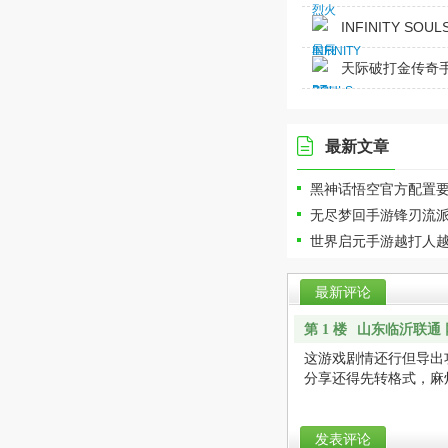
INFINITY SOU
天际破打金传奇手
最新文章
黑神话悟空官方配置要
无尽梦回手游锋刃流
世界启元手游越打人
最新评论
山东临沂联通 
第 1 楼
这游戏剧情还行但导出功
分享还得先转格式，麻
发表评论