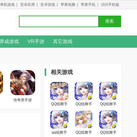
单机游戏
|
安卓应用
|
安卓游戏
|
苹果电脑
|
苹果手机
|
访问手机版
搜索
养成游戏
VR手游
其它游戏
相关游戏
传奇类手游
QQ炫舞手
QQ炫舞手
QQ炫舞手
游下载安装
游最新版
游腾讯版
官方最新版
本
qq炫舞手
QQ炫舞手
QQ炫舞手