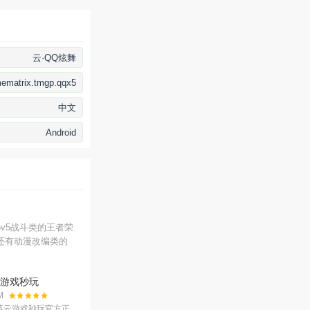
云·QQ炫舞
ematrix.tmgp.qqx5
中文
Android
v5战斗类的王者荣
还有动漫改编类的
游戏秒玩
5021301安卓最新版
M
英云游戏秒玩官方正