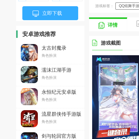
公司
游戏标签：
QQ炫舞手
立即下载
详情
安卓游戏推荐
游戏截图
太古封魔录
v5.64.2 安卓版
角色扮演
濡沫江湖手游
v1.3.1 安卓版
角色扮演
永恒纪元安卓版
v3.83.2最新版
角色扮演
流星群侠传手游版
v1.0.502213安卓
角色扮演
版
剑与轮回官方版