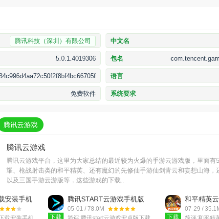
腾讯科技（深圳）有限公司
中文名
5.0.1.4019306
包名
com.tencent.gam
34c996d4aa72c50f2f8bf4bc66705f
语言
免费软件
系统要求
腾讯云游戏
腾讯云游戏
腾讯云游戏平台，这里为大家总结的最近较为火爆的手游云游戏版，里面有5
耀、枪战射击类的和平精英、还有魔幻的先修仙手游仙剑青云和妄想山海，
以及三国手游云游版等，这些游戏的下载..
载安装手机
腾讯START云游戏手机版
和平精英云
讯先
v0.10.200.23540官方版
v5.2.4.
05-01 / 78.0M
07-29 / 35.1
0806安卓版
下载
下载
下载安装手机
简评:
腾讯start云游戏安卓版下载
简评:
和平精