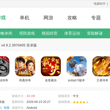
电脑软件
|
游戏
单机
网游
攻略
专题
策略休闲
塔防游戏
模拟经营
体育运动
冒险解谜
修改器
4.9.2.3970405 安卓版
二次元手游
游戏说明
始传奇
凤凰传奇
金装裁决
pubg4.5版本
王者传奇
游戏大小：
34.1M
游戏语言：
中文
安卓版
更新时间：
2026-06-23 20:27
游戏星级：
圳）有限
游戏平台：
Android