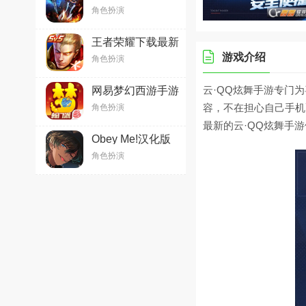
v3.8.5安卓版
角色扮演
王者荣耀下载最新
版本
游戏介绍
角色扮演
2026v11.4.1.1官
方版
云·QQ炫舞手游专门
网易梦幻西游手游
v1.571.0官方最新
容，不在担心自己手机
角色扮演
版
最新的云·QQ炫舞手
Obey Me!汉化版
安卓下载
角色扮演
2026v9.0.11手机
版