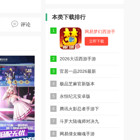
游内测版
游内测码获
游版
取工具
本类下载排行
评论
1
网易梦幻西游手
游
立即下载
2026大话西游手游
2
安卓版
官居一品2026最新
3
版
极品芝麻官新版本
4
永恒纪元安卓版
5
腾讯火影忍者手游下
6
载2026最新版
斗罗大陆魂师对决九
7
游版
网易倩女幽魂手游
8