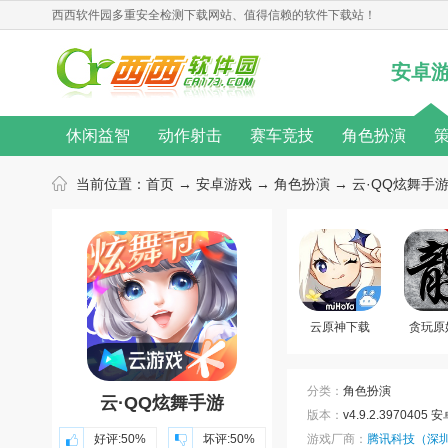
西西软件园
多重安全检测下载网站、值得信赖的软件下载站！
安卓
休闲益智
动作射击
赛车竞技
角色扮演
无限金币
桌游游戏
单机游戏
汉化游戏
当前位置：
首页
→
安卓游戏
→
角色扮演
→ 云·QQ炫舞手游 v
热门手游
动作游戏
音乐游戏
角色扮演游戏
游戏新闻
游戏攻略
游戏心得
修改教程
游戏合集
游戏主题
游戏库
游戏厂商
云原神下载
贪玩原
分类：
角色扮演
云·QQ炫舞手游
版本：
v4.9.2.3970405 
好评:
50%
坏评:
50%
游戏厂商：
腾讯科技（深