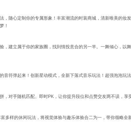
】
法，随心定制你的专属形象！丰富潮流的时装商城，清新唯美的妆
梦！
】
验，建立属于你的家族圈，找到情投意合的另一半。一舞倾心，以
】
的音符弹起来！创新星动模式，全新下落式音乐玩法！超强泡泡玩
拼，对手随机匹配、即时PK，让你提升段位和点赞交友两不误，享
丰富多样的休闲玩法，将视觉体验与趣乐体验合二为一，带你领略全