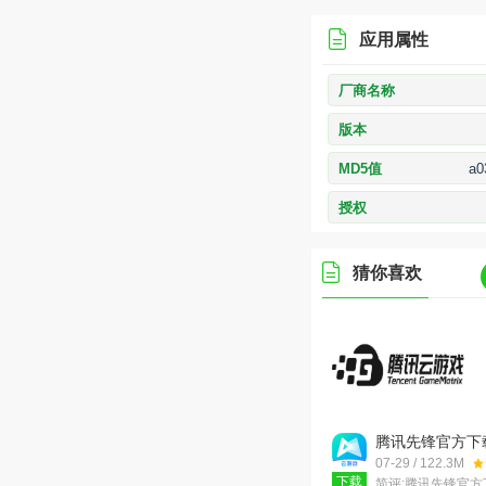
应用属性
厂商名称
版本
MD5值
a0
授权
猜你喜欢
腾讯先锋官方下
版最新版(原腾
07-29 / 122.3M
游)v7.7.3.697
下载
简评:
腾讯先锋官方